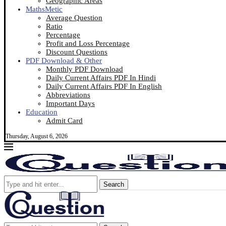
Geographic Areas
MathsMetic
Average Question
Ratio
Percentage
Profit and Loss Percentage
Discount Questions
PDF Download & Other
Monthly PDF Download
Daily Current Affairs PDF In Hindi
Daily Current Affairs PDF In English
Abbreviations
Important Days
Education
Admit Card
Thursday, August 6, 2026
Search