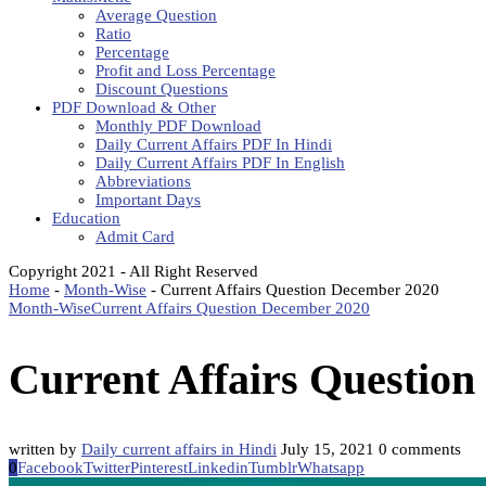
Average Question
Ratio
Percentage
Profit and Loss Percentage
Discount Questions
PDF Download & Other
Monthly PDF Download
Daily Current Affairs PDF In Hindi
Daily Current Affairs PDF In English
Abbreviations
Important Days
Education
Admit Card
Copyright 2021 - All Right Reserved
Home
-
Month-Wise
-
Current Affairs Question December 2020
Month-Wise
Current Affairs Question December 2020
Current Affairs Questio
written by
Daily current affairs in Hindi
July 15, 2021
0 comments
0
Facebook
Twitter
Pinterest
Linkedin
Tumblr
Whatsapp