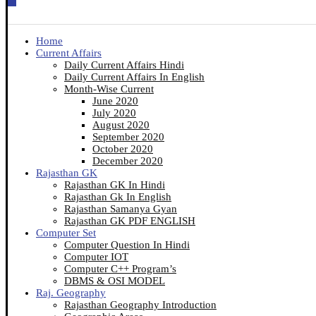
Home
Current Affairs
Daily Current Affairs Hindi
Daily Current Affairs In English
Month-Wise Current
June 2020
July 2020
August 2020
September 2020
October 2020
December 2020
Rajasthan GK
Rajasthan GK In Hindi
Rajasthan Gk In English
Rajasthan Samanya Gyan
Rajasthan GK PDF ENGLISH
Computer Set
Computer Question In Hindi
Computer IOT
Computer C++ Program’s
DBMS & OSI MODEL
Raj. Geography
Rajasthan Geography Introduction