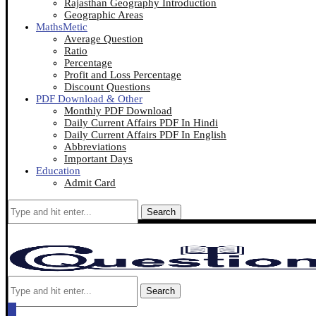
Rajasthan Geography Introduction
Geographic Areas
MathsMetic
Average Question
Ratio
Percentage
Profit and Loss Percentage
Discount Questions
PDF Download & Other
Monthly PDF Download
Daily Current Affairs PDF In Hindi
Daily Current Affairs PDF In English
Abbreviations
Important Days
Education
Admit Card
Search
Search