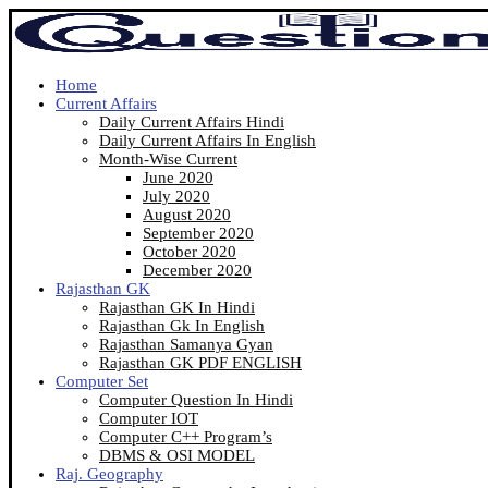
Home
Current Affairs
Daily Current Affairs Hindi
Daily Current Affairs In English
Month-Wise Current
June 2020
July 2020
August 2020
September 2020
October 2020
December 2020
Rajasthan GK
Rajasthan GK In Hindi
Rajasthan Gk In English
Rajasthan Samanya Gyan
Rajasthan GK PDF ENGLISH
Computer Set
Computer Question In Hindi
Computer IOT
Computer C++ Program’s
DBMS & OSI MODEL
Raj. Geography