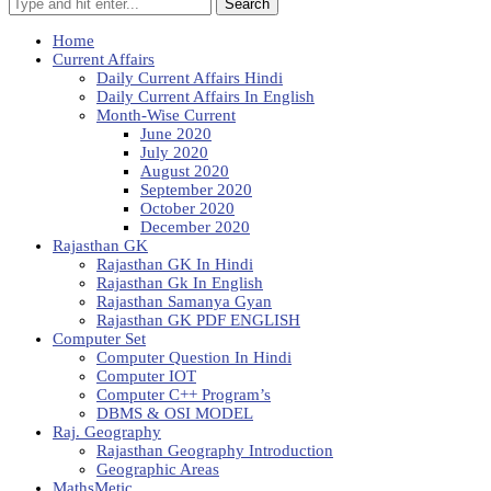
Search
Home
Current Affairs
Daily Current Affairs Hindi
Daily Current Affairs In English
Month-Wise Current
June 2020
July 2020
August 2020
September 2020
October 2020
December 2020
Rajasthan GK
Rajasthan GK In Hindi
Rajasthan Gk In English
Rajasthan Samanya Gyan
Rajasthan GK PDF ENGLISH
Computer Set
Computer Question In Hindi
Computer IOT
Computer C++ Program’s
DBMS & OSI MODEL
Raj. Geography
Rajasthan Geography Introduction
Geographic Areas
MathsMetic