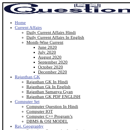
Home
Current Affairs
Daily Current Affairs Hindi
Daily Current Affairs In English
Month-Wise Current
June 2020
July 2020
August 2020
September 2020
October 2020
December 2020
Rajasthan GK
Rajasthan GK In Hindi
Rajasthan Gk In English
Rajasthan Samanya Gyan
Rajasthan GK PDF ENGLISH
Computer Set
Computer Question In Hindi
Computer IOT
Computer C++ Program’s
DBMS & OSI MODEL
Raj. Geography