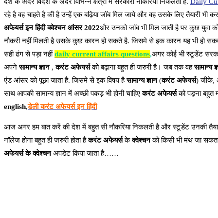
देश के अंदर विदेश के अंदर विभिन्न क्षेत्रों में सरकारी नौकरियां निकलती है.
Daily Cur
रहे है वह चाहते है की है उन्हें एक बढ़िया जॉब मिल जाये और वह उसके लिए तैयारी भी 
अफेयर्स इन हिंदी क्वेश्चन आंसर 2022
और उनको जॉब भी मिल जाती है पर कुछ युवा को जॉ
नौकरी नहीं मिलती है उसके कुछ कारन हो सकते है. जिसमे से इक कारन यह भी हो सकता है 
सही ढंग से पड़ा नहीं
daily current affairs questions
,
अगर कोई भी स्टूडेंट सरकार
अपने
सामान्य ज्ञान
,
करंट अफेयर्स
को बढ़ाना बहुत ही जरुरी है। जब तक वह
सामान्य ज्
एंड आंसर को पूछा जाता है. जिसमे से इक विषय है
सामान्य ज्ञान
(
करंट अफेयर्स
) जीके, 
साथ आपकी सामान्य ज्ञान में अच्छी पकड़ भी होनी चाहिए
करंट अफेयर्स
को पड़ना बहुत महत
english
,
डेली करंट अफेयर्स इन हिंदी
आज अगर हम बात करें की देश में बहुत सी नौकरिया निकलती है और स्टूडेंट उनकी तैयार
नॉलेज होना बहुत ही जरुरी होता है
करंट अफेयर्स
के
क्वेश्चन
को किसी भी मंथ जा सकता 
अफेयर्स के क्वेश्चन
अपडेट किया जाता है……