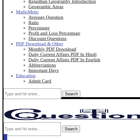
Rajasthan Geography Introduction
Geographic Areas
MathsMetic
Average Question
Ratio
Percentage
Profit and Loss Percentage
Discount Questions
PDF Download & Other
Monthly PDF Download
Daily Current Affairs PDF In Hindi
Daily Current Affairs PDF In English
Abbreviations
Important Days
Education
Admit Card
Search
Search