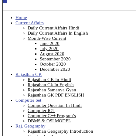
Home
Current Affairs
Daily Current Affairs Hindi
Daily Current Affairs In English
Month-Wise Current
June 2020
July 2020
August 2020
September 2020
October 2020
December 2020
Rajasthan GK
Rajasthan GK In Hindi
Rajasthan Gk In English
Rajasthan Samanya Gyan
Rajasthan GK PDF ENGLISH
Computer Set
Computer Question In Hindi
Computer IOT
Computer C++ Program’s
DBMS & OSI MODEL
Raj. Geography
Rajasthan Geography Introduction