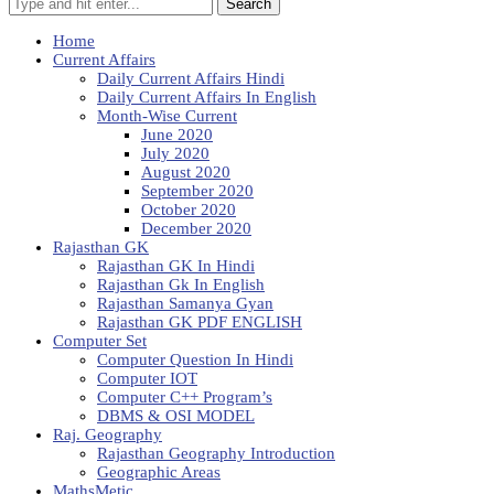
Search
Home
Current Affairs
Daily Current Affairs Hindi
Daily Current Affairs In English
Month-Wise Current
June 2020
July 2020
August 2020
September 2020
October 2020
December 2020
Rajasthan GK
Rajasthan GK In Hindi
Rajasthan Gk In English
Rajasthan Samanya Gyan
Rajasthan GK PDF ENGLISH
Computer Set
Computer Question In Hindi
Computer IOT
Computer C++ Program’s
DBMS & OSI MODEL
Raj. Geography
Rajasthan Geography Introduction
Geographic Areas
MathsMetic