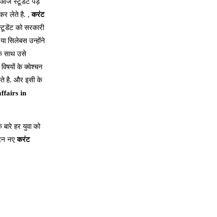
 आज स्टूडेंट पड़
र लेते है. ,
करंट
्टूडेंट को सरकारी
या सिलेबस उन्होंने
के साथ उसे
िषयों के क्वेश्चन
ते है. और इसी के
ffairs in
 बारे हर युवा को
 दिन नए
करंट