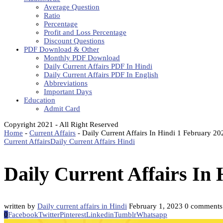
Average Question
Ratio
Percentage
Profit and Loss Percentage
Discount Questions
PDF Download & Other
Monthly PDF Download
Daily Current Affairs PDF In Hindi
Daily Current Affairs PDF In English
Abbreviations
Important Days
Education
Admit Card
Copyright 2021 - All Right Reserved
Home
-
Current Affairs
-
Daily Current Affairs In Hindi 1 February 20
Current Affairs
Daily Current Affairs Hindi
Daily Current Affairs In 
written by
Daily current affairs in Hindi
February 1, 2023
0 comments
0
Facebook
Twitter
Pinterest
Linkedin
Tumblr
Whatsapp