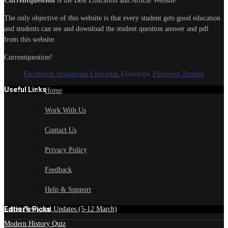
Currentquestion
is the Best Education and Article Website.
The only objective of this website is that every student gets good education
and students can see and download the student question answer and pdf
from this website.
Currentquestion!
Facebook
Instagram
Linkedin
Envelope
Pinterest
Tumblr
Useful Links
Home
Work With Us
Contact Us
Privacy Policy
Feedback
Help & Support
Edtior's Picks
Latest News and Updates (5-12 March)
Modern History Quiz