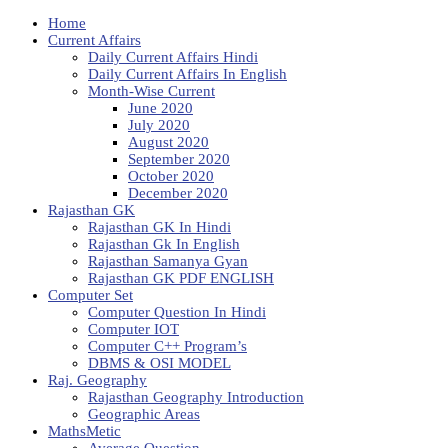
Home
Current Affairs
Daily Current Affairs Hindi
Daily Current Affairs In English
Month-Wise Current
June 2020
July 2020
August 2020
September 2020
October 2020
December 2020
Rajasthan GK
Rajasthan GK In Hindi
Rajasthan Gk In English
Rajasthan Samanya Gyan
Rajasthan GK PDF ENGLISH
Computer Set
Computer Question In Hindi
Computer IOT
Computer C++ Program’s
DBMS & OSI MODEL
Raj. Geography
Rajasthan Geography Introduction
Geographic Areas
MathsMetic