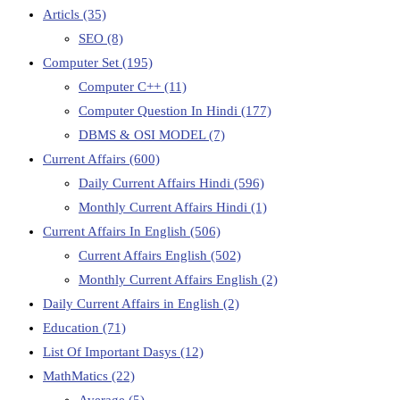
Articls
(35)
SEO
(8)
Computer Set
(195)
Computer C++
(11)
Computer Question In Hindi
(177)
DBMS & OSI MODEL
(7)
Current Affairs
(600)
Daily Current Affairs Hindi
(596)
Monthly Current Affairs Hindi
(1)
Current Affairs In English
(506)
Current Affairs English
(502)
Monthly Current Affairs English
(2)
Daily Current Affairs in English
(2)
Education
(71)
List Of Important Dasys
(12)
MathMatics
(22)
Average
(5)