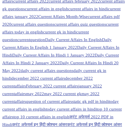
affairs
current affairs 2022
current affairs february 2022
current affairs
gk questions
current affairs in english
current affairs in hindi
current
affairs january 2022
Current Affairs Month-Wise
current affairs pdf
2020
current affairs questions
current affairs quiz questions
current
affairs today in english
current gk in hindi
current
question
currentquestion
Daily Current Affairs In English
Daily
Current Affairs In English 1 January 2022
Daily Current Affairs In
Hindi
Daily Current Affairs In Hindi 1 January 2022
Daily Current
Affairs In Hindi 2 January 2022
Daily Current Affairs In Hindi 20
May 2022
daily current affairs questions
daily current gk in
hindi
december 2022 current affairs
december 2022
currentaffairs
February 2022 current affairs
january 2022
currentaffairs
may 2022
may 2022 current gk
may 2022
currentaffairs
question of current affairs
static gk pdf in hindi
today
current affairs in english
today current affairs in hindi
top 10 current
affairs
top 10 current affairs in english
करंट अफेयर्स 2022 PDF in
Hindi
करंट अफेयर्स इन हिंदी क्वेश्चन आंसर
करंट अफेयर्स इन हिंदी क्वेश्चन आंसर