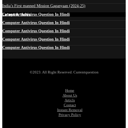
India’s First manned Mission Gaganyaan (2024-25)
Latest Articles
Computer Antivirus Question In Hindi
Computer Antivirus Question In Hindi
Computer Antivirus Question In Hindi
Computer Antivirus Question In Hindi
Computer Antivirus Question In Hindi
©2023. All Right Reserved. Currentquestion
Home
About Us
Articls
Contact
Instant Removal
Privacy Policy