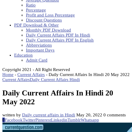
Average Question
Ratio
Percentage
Profit and Loss Percentage
Discount Questions
PDF Download & Other
Monthly PDF Download
Daily Current Affairs PDF In Hindi
Daily Current Affairs PDF In English
Abbreviations
Important Days
Education
Admit Card
Copyright 2021 - All Right Reserved
Home
-
Current Affairs
-
Daily Current Affairs In Hindi 20 May 2022
Current Affairs
Daily Current Affairs Hindi
Daily Current Affairs In Hindi 20
May 2022
written by
Daily current affairs in Hindi
May 20, 2022
0 comments
0
Facebook
Twitter
Pinterest
Linkedin
Tumblr
Whatsapp