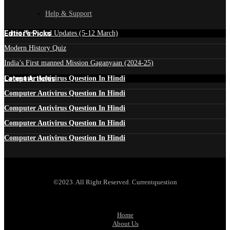
Help & Support
Edtior's Picks
Latest News and Updates (5-12 March)
Modern History Quiz
India’s First manned Mission Gaganyaan (2024-25)
Latest Articles
Computer Antivirus Question In Hindi
Computer Antivirus Question In Hindi
Computer Antivirus Question In Hindi
Computer Antivirus Question In Hindi
Computer Antivirus Question In Hindi
©2023. All Right Reserved. Currentquestion
Home
About Us