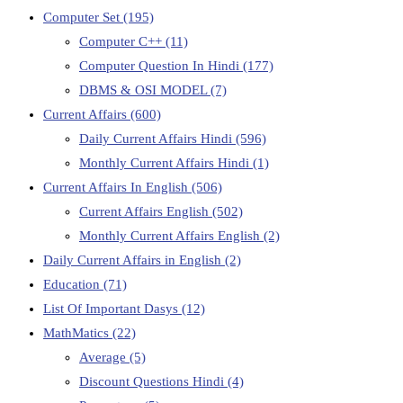
Computer Set
(195)
Computer C++
(11)
Computer Question In Hindi
(177)
DBMS & OSI MODEL
(7)
Current Affairs
(600)
Daily Current Affairs Hindi
(596)
Monthly Current Affairs Hindi
(1)
Current Affairs In English
(506)
Current Affairs English
(502)
Monthly Current Affairs English
(2)
Daily Current Affairs in English
(2)
Education
(71)
List Of Important Dasys
(12)
MathMatics
(22)
Average
(5)
Discount Questions Hindi
(4)