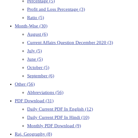
Percentage
(5)
Profit and Loss Percentage
(3)
Ratio
(5)
Month-Wise
(30)
August
(6)
Current Affairs Question December 2020
(3)
July
(5)
June
(5)
October
(5)
September
(6)
Other
(56)
Abbreviations
(56)
PDF Download
(31)
Daily Current PDF In English
(12)
Daily Current PDF In Hindi
(10)
Monthly PDF Download
(9)
Raj. Geography
(8)