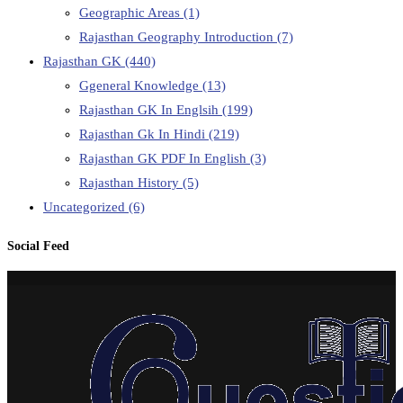
Geographic Areas
(1)
Rajasthan Geography Introduction
(7)
Rajasthan GK
(440)
Ggeneral Knowledge
(13)
Rajasthan GK In Englsih
(199)
Rajasthan Gk In Hindi
(219)
Rajasthan GK PDF In English
(3)
Rajasthan History
(5)
Uncategorized
(6)
Social Feed