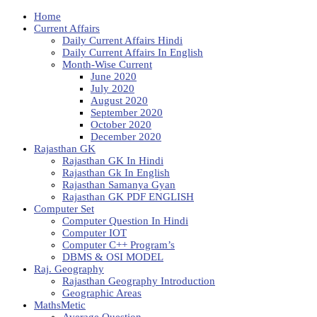
Home
Current Affairs
Daily Current Affairs Hindi
Daily Current Affairs In English
Month-Wise Current
June 2020
July 2020
August 2020
September 2020
October 2020
December 2020
Rajasthan GK
Rajasthan GK In Hindi
Rajasthan Gk In English
Rajasthan Samanya Gyan
Rajasthan GK PDF ENGLISH
Computer Set
Computer Question In Hindi
Computer IOT
Computer C++ Program’s
DBMS & OSI MODEL
Raj. Geography
Rajasthan Geography Introduction
Geographic Areas
MathsMetic