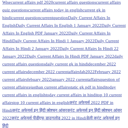
Wise
current affairs pdf 2020
current affairs questions
current affairs
quiz questions
current affairs today in english
current gk in
hindi
current question
currentquestion
Daily Current Affairs In
English
Daily Current Affairs In English 1 January 2022
Daily Current
Affairs In English PDF January 2022
Daily Current Affairs In
Hindi
Daily Current Affairs In Hindi 1 January 2022
Daily Current
Affairs In Hindi 2 January 2022
Daily Current Affairs In Hindi 22
January 2022
Daily Current Affairs In Hindi PDF January 2022
daily
current affairs questions
daily current gk in hindi
december 2022
current affairs
december 2022 currentaffairs
fab2022
February 2022
current affairs
febuary 2022
january 2022 currentaffairs
question of
current affairs
rajasthan current affairs
static gk pdf in hindi
today
current affairs in english
today current affairs in hindi
top 10 current
affairs
top 10 current affairs in english
करंट अफेयर्स 2022 PDF in
Hindi
करंट अफेयर्स इन हिंदी क्वेश्चन आंसर
करंट अफेयर्स इन हिंदी क्वेश्चन आंसर
2022
करंट अफेयर्स पीडीएफ डाउनलोड 2022 in Hindi
डेली करंट अफेयर्स इन
हिंदी