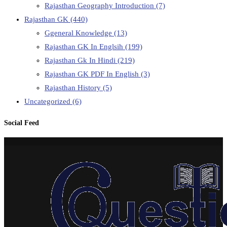
Rajasthan Geography Introduction
(7)
Rajasthan GK
(440)
Ggeneral Knowledge
(13)
Rajasthan GK In Englsih
(199)
Rajasthan Gk In Hindi
(219)
Rajasthan GK PDF In English
(3)
Rajasthan History
(5)
Uncategorized
(6)
Social Feed