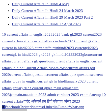
Daily Current Affairs In Hindi 4 May
Daily Current Affairs In Hindi 24 March 2023
Daily Current Affairs In Hindi 29 March 2023 Part 2
Daily Current Affairs In Hindi 17 April 2023
10 current affairs in english
2023
2023 bank gk
2023 current
2023
current affairs
2023 current affairs in hindi
2023 current gk
2023
current in hindi
2023 currentaffairsinhindi
2023 currentgk
2023
currentgk in hindi
2023 gk
2023 gk hindi
20233
2023gk
cur
current
affairs
current affairs gk questions
current affairs in english
current
affairs in hindi
Current Affairs Month-Wise
current affairs pdf
2020
current affairs questions
current affairs quiz questions
current
affairs today in english
current gk in hindi
january2023 current
affairs
january2023 current gk
jee main admit card
2023
jeemain.nta.nic.in 2023 admit card
neet 2023 exam date
top 10
current affairs
करंट अफेयर्स इन हिंदी क्वेश्चन आंसर 2023
0
Facebook
Twitter
Pinterest
Linkedin
Tumblr
Whatsapp