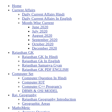
Home
Current Affairs
Daily Current Affairs Hindi
Daily Current Affairs In English
Month-Wise Current
June 2020
July 2020
August 2020
September 2020
October 2020
December 2020
Rajasthan GK
Rajasthan GK In Hindi
Rajasthan Gk In English
Rajasthan Samanya Gyan
Rajasthan GK PDF ENGLISH
Computer Set
Computer Question In Hindi
Computer IOT
Computer C++ Program’s
DBMS & OSI MODEL
Raj. Geography
Rajasthan Geography Introduction
Geographic Areas
MathsMetic