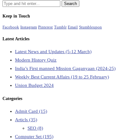
Keep in Touch
Facebook
Instagram
Pinterest
Tumblr
Email
Stumbleupon
Latest Articles
Latest News and Updates (5-12 March)
Modern History Quiz
India’s First manned Mission Gaganyaan (2024-25)
Weekly Best Current Affairs (19 to 25 February)
Union Budget 2024
Categories
Admit Card
(15)
Articls
(35)
SEO
(8)
Computer Set
(195)