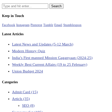
Keep in Touch
Facebook
Instagram
Pinterest
Tumblr
Email
Stumbleupon
Latest Articles
Latest News and Updates (5-12 March)
Modern History Quiz
India’s First manned Mission Gaganyaan (2024-25)
Weekly Best Current Affairs (19 to 25 February)
Union Budget 2024
Categories
Admit Card
(15)
Articls
(35)
SEO
(8)