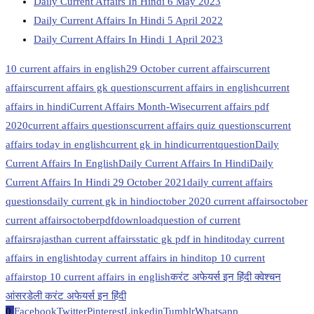
Daily Current Affairs In Hindi 6 May 2023
Daily Current Affairs In Hindi 5 April 2022
Daily Current Affairs In Hindi 1 April 2023
10 current affairs in english
29 October current affairs
current
affairs
current affairs gk questions
current affairs in english
current
affairs in hindi
Current Affairs Month-Wise
current affairs pdf
2020
current affairs questions
current affairs quiz questions
current
affairs today in english
current gk in hindi
currentquestion
Daily
Current Affairs In English
Daily Current Affairs In Hindi
Daily
Current Affairs In Hindi 29 October 2021
daily current affairs
questions
daily current gk in hindi
october 2020 current affairs
october
current affairs
octoberpdfdownload
question of current
affairs
rajasthan current affairs
static gk pdf in hindi
today current
affairs in english
today current affairs in hindi
top 10 current
affairs
top 10 current affairs in english
करंट अफेयर्स इन हिंदी क्वेश्चन
आंसर
डेली करंट अफेयर्स इन हिंदी
0
Facebook
Twitter
Pinterest
Linkedin
Tumblr
Whatsapp