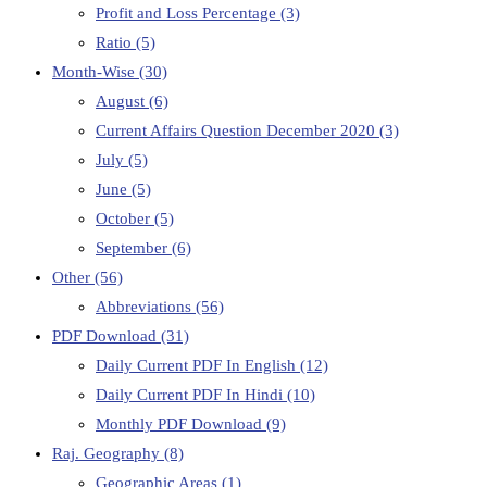
Profit and Loss Percentage
(3)
Ratio
(5)
Month-Wise
(30)
August
(6)
Current Affairs Question December 2020
(3)
July
(5)
June
(5)
October
(5)
September
(6)
Other
(56)
Abbreviations
(56)
PDF Download
(31)
Daily Current PDF In English
(12)
Daily Current PDF In Hindi
(10)
Monthly PDF Download
(9)
Raj. Geography
(8)
Geographic Areas
(1)