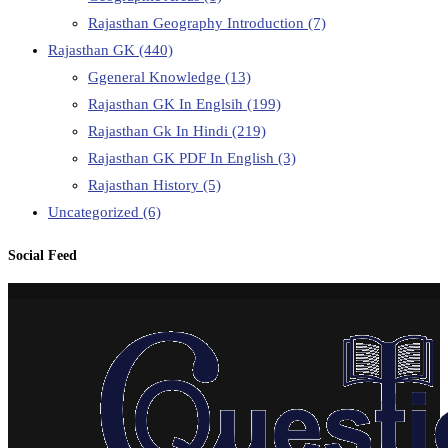
Rajasthan Geography Introduction
(7)
Rajasthan GK
(440)
Ggeneral Knowledge
(13)
Rajasthan GK In Englsih
(199)
Rajasthan Gk In Hindi
(219)
Rajasthan GK PDF In English
(3)
Rajasthan History
(5)
Uncategorized
(6)
Social Feed