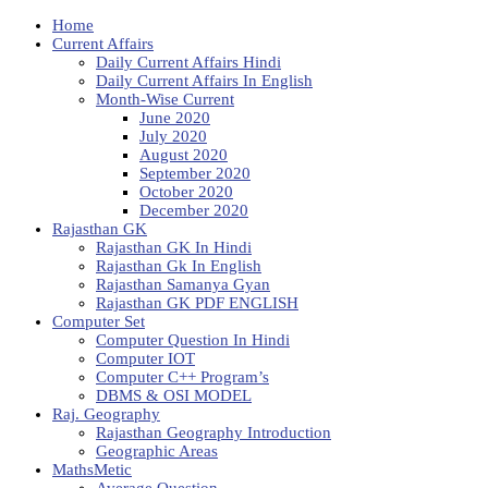
Home
Current Affairs
Daily Current Affairs Hindi
Daily Current Affairs In English
Month-Wise Current
June 2020
July 2020
August 2020
September 2020
October 2020
December 2020
Rajasthan GK
Rajasthan GK In Hindi
Rajasthan Gk In English
Rajasthan Samanya Gyan
Rajasthan GK PDF ENGLISH
Computer Set
Computer Question In Hindi
Computer IOT
Computer C++ Program’s
DBMS & OSI MODEL
Raj. Geography
Rajasthan Geography Introduction
Geographic Areas
MathsMetic