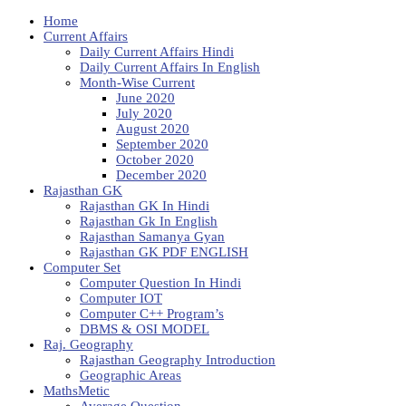
Home
Current Affairs
Daily Current Affairs Hindi
Daily Current Affairs In English
Month-Wise Current
June 2020
July 2020
August 2020
September 2020
October 2020
December 2020
Rajasthan GK
Rajasthan GK In Hindi
Rajasthan Gk In English
Rajasthan Samanya Gyan
Rajasthan GK PDF ENGLISH
Computer Set
Computer Question In Hindi
Computer IOT
Computer C++ Program’s
DBMS & OSI MODEL
Raj. Geography
Rajasthan Geography Introduction
Geographic Areas
MathsMetic