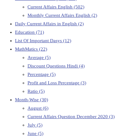
Current Affairs English
(502)
Monthly Current Affairs English
(2)
Daily Current Affairs in English
(2)
Education
(71)
List Of Important Dasys
(12)
MathMatics
(22)
Average
(5)
Discount Questions Hindi
(4)
Percentage
(5)
Profit and Loss Percentage
(3)
Ratio
(5)
Month-Wise
(30)
August
(6)
Current Affairs Question December 2020
(3)
July
(5)
June
(5)