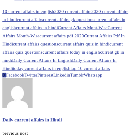
10 current affairs in english
2020 current affairs
2020 current affairs
in hindi
current affairs
current affairs gk questions
current affairs in
english
current affairs in hindi
Current Affairs Mont-Wise
Current
Affairs Month-Wise
current affairs pdf 2020
Current Affairs Pdf In
Hindi
current affairs questions
current affairs quiz in hindi
current
affairs quiz questions
current affairs today in english
current gk in
hindi
Daily Current Affairs In English
Daily Current Affairs In
Hindi
today current affairs in english
top 10 current affairs
0
Facebook
Twitter
Pinterest
Linkedin
Tumblr
Whatsapp
Daily current affairs in Hindi
previous post