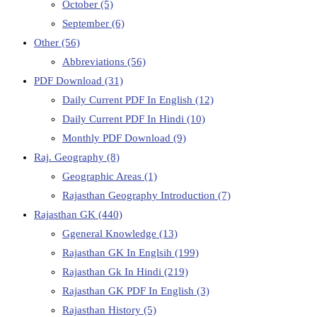
October
(5)
September
(6)
Other
(56)
Abbreviations
(56)
PDF Download
(31)
Daily Current PDF In English
(12)
Daily Current PDF In Hindi
(10)
Monthly PDF Download
(9)
Raj. Geography
(8)
Geographic Areas
(1)
Rajasthan Geography Introduction
(7)
Rajasthan GK
(440)
Ggeneral Knowledge
(13)
Rajasthan GK In Englsih
(199)
Rajasthan Gk In Hindi
(219)
Rajasthan GK PDF In English
(3)
Rajasthan History
(5)