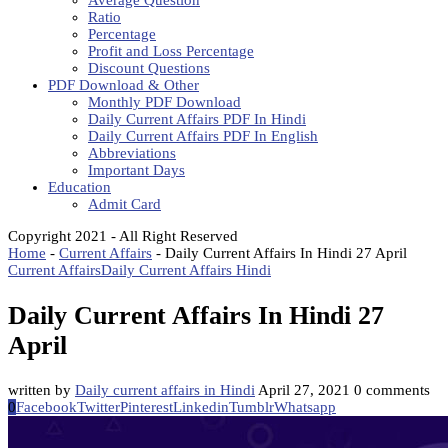
Average Question
Ratio
Percentage
Profit and Loss Percentage
Discount Questions
PDF Download & Other
Monthly PDF Download
Daily Current Affairs PDF In Hindi
Daily Current Affairs PDF In English
Abbreviations
Important Days
Education
Admit Card
Copyright 2021 - All Right Reserved
Home
-
Current Affairs
-
Daily Current Affairs In Hindi 27 April
Current Affairs
Daily Current Affairs Hindi
Daily Current Affairs In Hindi 27
April
written by
Daily current affairs in Hindi
April 27, 2021
0 comments
0
Facebook
Twitter
Pinterest
Linkedin
Tumblr
Whatsapp