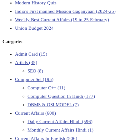
Modern History Quiz
India’s First manned Mission Gaganyaan (2024-25)
Weekly Best Current Affairs (19 to 25 February)
Union Budget 2024
Categories
Admit Card
(15)
Articls
(35)
SEO
(8)
Computer Set
(195)
Computer C++
(11)
Computer Question In Hindi
(177)
DBMS & OSI MODEL
(7)
Current Affairs
(600)
Daily Current Affairs Hindi
(596)
Monthly Current Affairs Hindi
(1)
Current Affairs In English
(506)