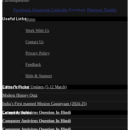
Currentquestion!
Facebook
Instagram
Linkedin
Envelope
Pinterest
Tumblr
Useful Links
Home
Work With Us
Contact Us
Privacy Policy
Feedback
Help & Support
Edtior's Picks
Latest News and Updates (5-12 March)
Modern History Quiz
India’s First manned Mission Gaganyaan (2024-25)
Latest Articles
Computer Antivirus Question In Hindi
Computer Antivirus Question In Hindi
Computer Antivirus Question In Hindi