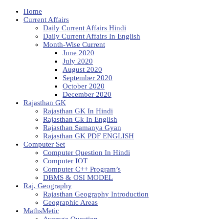
Home
Current Affairs
Daily Current Affairs Hindi
Daily Current Affairs In English
Month-Wise Current
June 2020
July 2020
August 2020
September 2020
October 2020
December 2020
Rajasthan GK
Rajasthan GK In Hindi
Rajasthan Gk In English
Rajasthan Samanya Gyan
Rajasthan GK PDF ENGLISH
Computer Set
Computer Question In Hindi
Computer IOT
Computer C++ Program’s
DBMS & OSI MODEL
Raj. Geography
Rajasthan Geography Introduction
Geographic Areas
MathsMetic