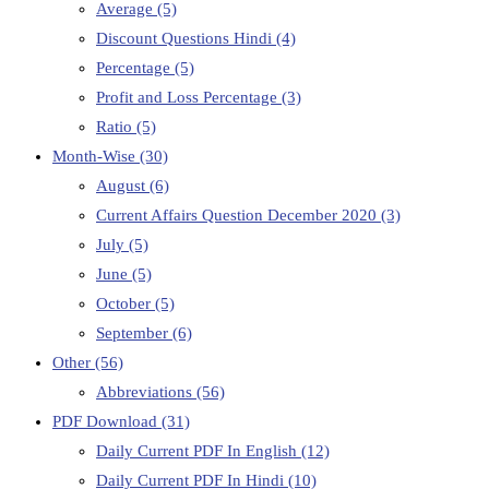
Average
(5)
Discount Questions Hindi
(4)
Percentage
(5)
Profit and Loss Percentage
(3)
Ratio
(5)
Month-Wise
(30)
August
(6)
Current Affairs Question December 2020
(3)
July
(5)
June
(5)
October
(5)
September
(6)
Other
(56)
Abbreviations
(56)
PDF Download
(31)
Daily Current PDF In English
(12)
Daily Current PDF In Hindi
(10)