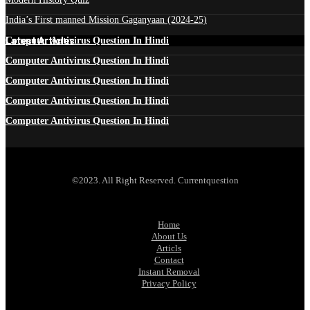
India’s First manned Mission Gaganyaan (2024-25)
Latest Articles
Computer Antivirus Question In Hindi
Computer Antivirus Question In Hindi
Computer Antivirus Question In Hindi
Computer Antivirus Question In Hindi
Computer Antivirus Question In Hindi
©2023. All Right Reserved. Currentquestion
Home
About Us
Articls
Contact
Instant Removal
Privacy Policy