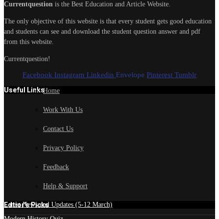
Currentquestion
is the Best Education and Article Website.
The only objective of this website is that every student gets good education
and students can see and download the student question answer and pdf
from this website.
Currentquestion!
Facebook
Instagram
Linkedin
Envelope
Pinterest
Tumblr
Useful Links
Home
Work With Us
Contact Us
Privacy Policy
Feedback
Help & Support
Edtior's Picks
Latest News and Updates (5-12 March)
Modern History Quiz