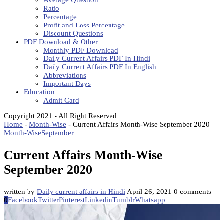
Average Question
Ratio
Percentage
Profit and Loss Percentage
Discount Questions
PDF Download & Other
Monthly PDF Download
Daily Current Affairs PDF In Hindi
Daily Current Affairs PDF In English
Abbreviations
Important Days
Education
Admit Card
Copyright 2021 - All Right Reserved
Home
-
Month-Wise
-
Current Affairs Month-Wise September 2020
Month-Wise
September
Current Affairs Month-Wise
September 2020
written by
Daily current affairs in Hindi
April 26, 2021
0 comments
0
Facebook
Twitter
Pinterest
Linkedin
Tumblr
Whatsapp