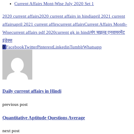
Current Affairs Mont-Wise July 2020 Set 1
2020 current affairs
2020 current affairs in hindi
april 2021 current
affairs
april 2021 current affirs
current affairs
Current Affairs Month-
Wise
current affairs pdf 2020
current gk in hindi
यंग चाइल्ड एनवायरमेंट
इंडेक्स
0
Facebook
Twitter
Pinterest
Linkedin
Tumblr
Whatsapp
Daily current affairs in Hindi
previous post
Quantitative Aptitude Questions Average
next post