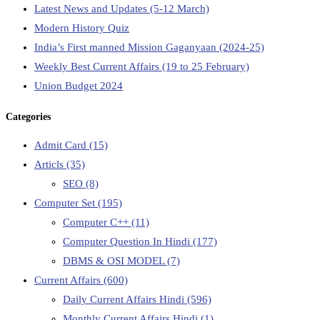
Latest News and Updates (5-12 March)
Modern History Quiz
India’s First manned Mission Gaganyaan (2024-25)
Weekly Best Current Affairs (19 to 25 February)
Union Budget 2024
Categories
Admit Card
(15)
Articls
(35)
SEO
(8)
Computer Set
(195)
Computer C++
(11)
Computer Question In Hindi
(177)
DBMS & OSI MODEL
(7)
Current Affairs
(600)
Daily Current Affairs Hindi
(596)
Monthly Current Affairs Hindi
(1)