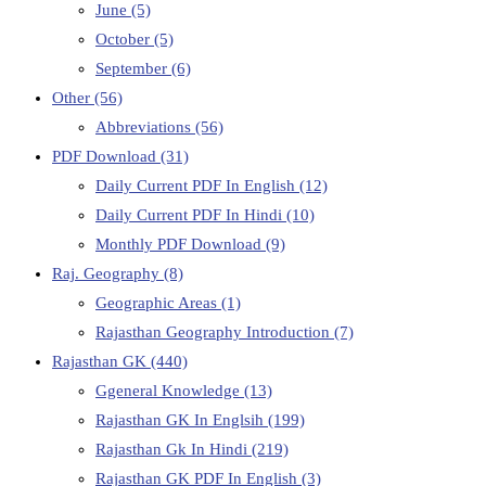
June
(5)
October
(5)
September
(6)
Other
(56)
Abbreviations
(56)
PDF Download
(31)
Daily Current PDF In English
(12)
Daily Current PDF In Hindi
(10)
Monthly PDF Download
(9)
Raj. Geography
(8)
Geographic Areas
(1)
Rajasthan Geography Introduction
(7)
Rajasthan GK
(440)
Ggeneral Knowledge
(13)
Rajasthan GK In Englsih
(199)
Rajasthan Gk In Hindi
(219)
Rajasthan GK PDF In English
(3)