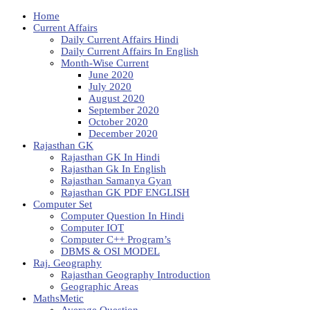
Home
Current Affairs
Daily Current Affairs Hindi
Daily Current Affairs In English
Month-Wise Current
June 2020
July 2020
August 2020
September 2020
October 2020
December 2020
Rajasthan GK
Rajasthan GK In Hindi
Rajasthan Gk In English
Rajasthan Samanya Gyan
Rajasthan GK PDF ENGLISH
Computer Set
Computer Question In Hindi
Computer IOT
Computer C++ Program’s
DBMS & OSI MODEL
Raj. Geography
Rajasthan Geography Introduction
Geographic Areas
MathsMetic