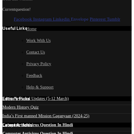
Currentquestion!
Facebook
Instagram
Linkedin
Envelope
Pinterest
Tumblr
Useful Links
Home
Work With Us
Contact Us
Privacy Policy
Feedback
Help & Support
Edtior's Picks
Latest News and Updates (5-12 March)
Modern History Quiz
India’s First manned Mission Gaganyaan (2024-25)
Latest Articles
Computer Antivirus Question In Hindi
Computer Antivirus Question In Hindi