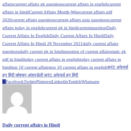
affairs
current affairs gk questions
current affairs in english
current
affairs in hindi
Current Affairs Month-Wise
current affairs pdf
2020
current affairs questions
current affairs quiz questions
current
affairs today in english
current gk in hindi
currentquestion
Daily
Current Affairs In English
Daily Current Affairs In Hindi
Daily
Current Affairs In Hindi 28 November 2021
daily current affairs
questions
daily current gk in hindi
question of current affairs
static gk
pdf in hindi
today current affairs in english
today current affairs in
hindi
top 10 current affairs
top 10 current affairs in english
करंट अफेयर्स
इन हिंदी क्वेश्चन आंसर
डेली करंट अफेयर्स इन हिंदी
1
Facebook
Twitter
Pinterest
Linkedin
Tumblr
Whatsapp
Daily current affairs in Hindi