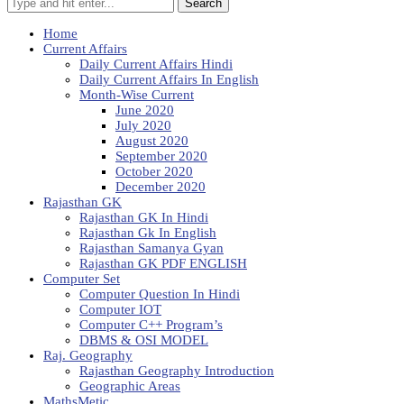
Search
Home
Current Affairs
Daily Current Affairs Hindi
Daily Current Affairs In English
Month-Wise Current
June 2020
July 2020
August 2020
September 2020
October 2020
December 2020
Rajasthan GK
Rajasthan GK In Hindi
Rajasthan Gk In English
Rajasthan Samanya Gyan
Rajasthan GK PDF ENGLISH
Computer Set
Computer Question In Hindi
Computer IOT
Computer C++ Program’s
DBMS & OSI MODEL
Raj. Geography
Rajasthan Geography Introduction
Geographic Areas
MathsMetic