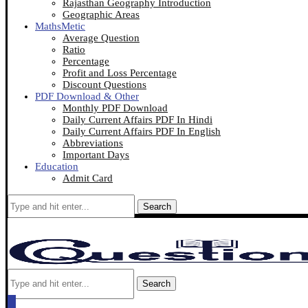
Rajasthan Geography Introduction
Geographic Areas
MathsMetic
Average Question
Ratio
Percentage
Profit and Loss Percentage
Discount Questions
PDF Download & Other
Monthly PDF Download
Daily Current Affairs PDF In Hindi
Daily Current Affairs PDF In English
Abbreviations
Important Days
Education
Admit Card
Search
Search