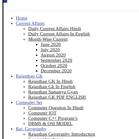
Home
Current Affairs
Daily Current Affairs Hindi
Daily Current Affairs In English
Month-Wise Current
June 2020
July 2020
August 2020
September 2020
October 2020
December 2020
Rajasthan GK
Rajasthan GK In Hindi
Rajasthan Gk In English
Rajasthan Samanya Gyan
Rajasthan GK PDF ENGLISH
Computer Set
Computer Question In Hindi
Computer IOT
Computer C++ Program’s
DBMS & OSI MODEL
Raj. Geography
Rajasthan Geography Introduction