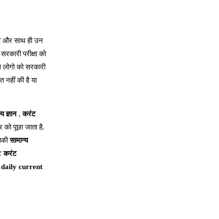
र
और साथ ही उन
ो सरकारी परीक्षा को
े लोगो को सरकारी
 नहीं की है या
्य ज्ञान
,
करंट
र को पूछा जाता है.
आपकी
सामान्य
ंट
करंट
,
daily current