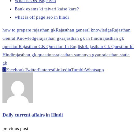
What Is ON Page Seo
Bank exams ki taiyari kaise kare?
what is off page seo in hindi
how to prepare rajasthan gk
Rajasthan general knowledge
Rajasthan
Genral Knowledge
rajasthan gk
rajasthan gk in hindi
rajasthan gk
question
Rajasthan GK Question In English
Rajasthan Gk Question In
Hindi
rajasthan gk questions
rajasthan samanya gyan
rajasthan static
gk
0
Facebook
Twitter
Pinterest
Linkedin
Tumblr
Whatsapp
Daily current affairs in Hindi
previous post