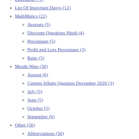
List Of Important Dasys
(12)
MathMatics
(22)
Average
(5)
Discount Questions Hindi
(4)
Percentage
(5)
Profit and Loss Percentage
(3)
Ratio
(5)
Month-Wise
(30)
August
(6)
Current Affairs Question December 2020
(3)
July
(5)
June
(5)
October
(5)
September
(6)
Other
(56)
Abbreviations
(56)