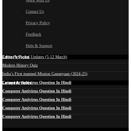
Work With Us
Contact Us
Privacy Policy
Feedback
Help & Support
Edtior's Picks
Latest News and Updates (5-12 March)
Modern History Quiz
India’s First manned Mission Gaganyaan (2024-25)
Latest Articles
Computer Antivirus Question In Hindi
Computer Antivirus Question In Hindi
Computer Antivirus Question In Hindi
Computer Antivirus Question In Hindi
Computer Antivirus Question In Hindi