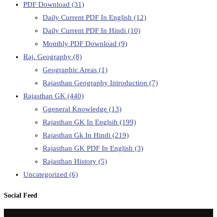
PDF Download
(31)
Daily Current PDF In English
(12)
Daily Current PDF In Hindi
(10)
Monthly PDF Download
(9)
Raj. Geography
(8)
Geographic Areas
(1)
Rajasthan Geography Introduction
(7)
Rajasthan GK
(440)
Ggeneral Knowledge
(13)
Rajasthan GK In Englsih
(199)
Rajasthan Gk In Hindi
(219)
Rajasthan GK PDF In English
(3)
Rajasthan History
(5)
Uncategorized
(6)
Social Feed