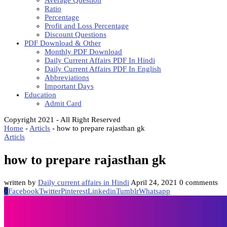
Average Question
Ratio
Percentage
Profit and Loss Percentage
Discount Questions
PDF Download & Other
Monthly PDF Download
Daily Current Affairs PDF In Hindi
Daily Current Affairs PDF In English
Abbreviations
Important Days
Education
Admit Card
Copyright 2021 - All Right Reserved
Home
-
Articls
-
how to prepare rajasthan gk
Articls
how to prepare rajasthan gk
written by
Daily current affairs in Hindi
April 24, 2021
0 comments
0
Facebook
Twitter
Pinterest
Linkedin
Tumblr
Whatsapp