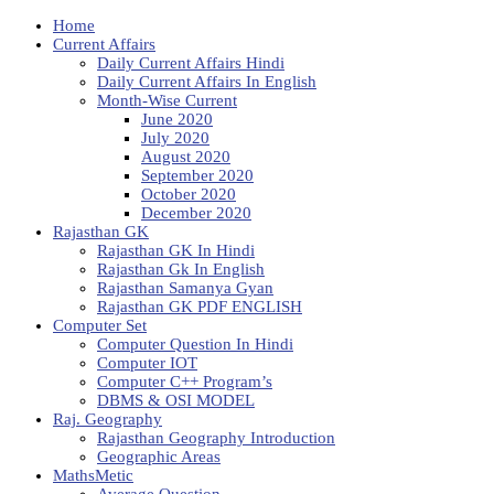
Home
Current Affairs
Daily Current Affairs Hindi
Daily Current Affairs In English
Month-Wise Current
June 2020
July 2020
August 2020
September 2020
October 2020
December 2020
Rajasthan GK
Rajasthan GK In Hindi
Rajasthan Gk In English
Rajasthan Samanya Gyan
Rajasthan GK PDF ENGLISH
Computer Set
Computer Question In Hindi
Computer IOT
Computer C++ Program’s
DBMS & OSI MODEL
Raj. Geography
Rajasthan Geography Introduction
Geographic Areas
MathsMetic