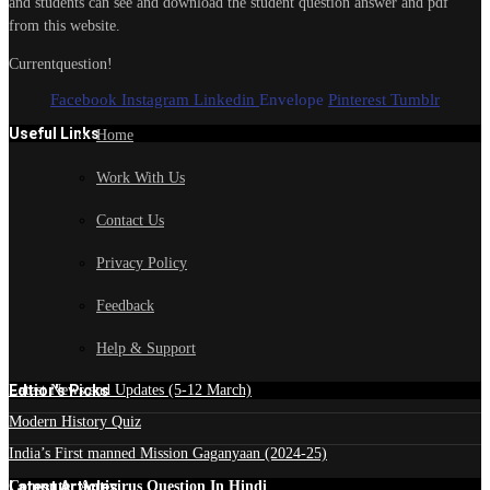
and students can see and download the student question answer and pdf
from this website.
Currentquestion!
Facebook
Instagram
Linkedin
Envelope
Pinterest
Tumblr
Useful Links
Home
Work With Us
Contact Us
Privacy Policy
Feedback
Help & Support
Edtior's Picks
Latest News and Updates (5-12 March)
Modern History Quiz
India’s First manned Mission Gaganyaan (2024-25)
Latest Articles
Computer Antivirus Question In Hindi