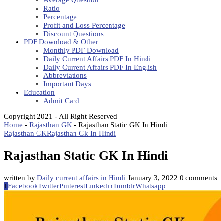
Average Question
Ratio
Percentage
Profit and Loss Percentage
Discount Questions
PDF Download & Other
Monthly PDF Download
Daily Current Affairs PDF In Hindi
Daily Current Affairs PDF In English
Abbreviations
Important Days
Education
Admit Card
Copyright 2021 - All Right Reserved
Home
-
Rajasthan GK
-
Rajasthan Static GK In Hindi
Rajasthan GK
Rajasthan Gk In Hindi
Rajasthan Static GK In Hindi
written by
Daily current affairs in Hindi
January 3, 2022
0 comments
1
Facebook
Twitter
Pinterest
Linkedin
Tumblr
Whatsapp