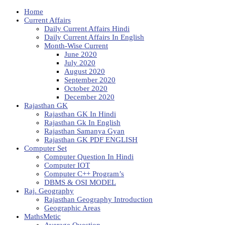
Home
Current Affairs
Daily Current Affairs Hindi
Daily Current Affairs In English
Month-Wise Current
June 2020
July 2020
August 2020
September 2020
October 2020
December 2020
Rajasthan GK
Rajasthan GK In Hindi
Rajasthan Gk In English
Rajasthan Samanya Gyan
Rajasthan GK PDF ENGLISH
Computer Set
Computer Question In Hindi
Computer IOT
Computer C++ Program’s
DBMS & OSI MODEL
Raj. Geography
Rajasthan Geography Introduction
Geographic Areas
MathsMetic