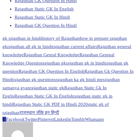
Rajasthan GK Question In Hindi
Rajasthan Static GK In English
Rajasthan Static GK In Hindi
Rajasthan GK Question In Hindi
gk rajasthan in hindi
history of Rajasthan
how to prepare rajasthan
gk
rajasthan all gk in hindi
rajasthan current affairs
Rajasthan general
knowledge
Rajasthan Genral Knowledge
Rajasthan Genreal
Knowledge Question
rajasthan gk
rajasthan gk in hindi
rajasthan gk
question
Rajasthan GK Question In English
Rajasthan Gk Question In
Hindi
rajasthan gk questions
rajasthan ka gk hindi me
rajasthan
samanya gyan
rajasthan static gk
Rajasthan Static Gk In
Englis
Rajasthan Static GK In English
rajasthan static gk in
hindi
Rajasthan Static GK PDF in Hindi 2020
static gk of
rajasthan
राजस्थान जीके इन हिन्दी
1
Facebook
Twitter
Pinterest
Linkedin
Tumblr
Whatsapp