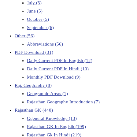
July
(5)
June
(5)
October
(5)
September
(6)
Other
(56)
Abbreviations
(56)
PDF Download
(31)
Daily Current PDF In English
(12)
Daily Current PDF In Hindi
(10)
Monthly PDF Download
(9)
Raj. Geography
(8)
Geographic Areas
(1)
Rajasthan Geography Introduction
(7)
Rajasthan GK
(440)
Ggeneral Knowledge
(13)
Rajasthan GK In Englsih
(199)
Rajasthan Gk In Hindi
(219)