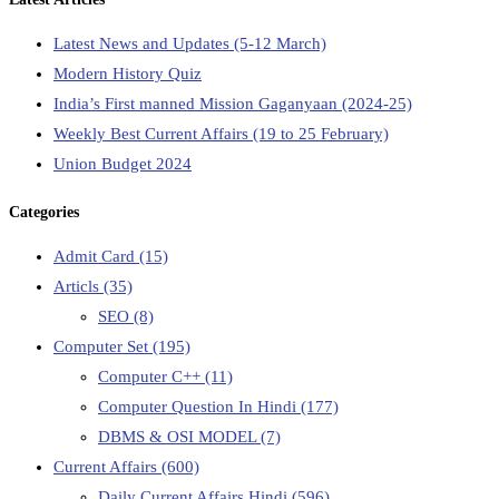
Latest News and Updates (5-12 March)
Modern History Quiz
India’s First manned Mission Gaganyaan (2024-25)
Weekly Best Current Affairs (19 to 25 February)
Union Budget 2024
Categories
Admit Card
(15)
Articls
(35)
SEO
(8)
Computer Set
(195)
Computer C++
(11)
Computer Question In Hindi
(177)
DBMS & OSI MODEL
(7)
Current Affairs
(600)
Daily Current Affairs Hindi
(596)