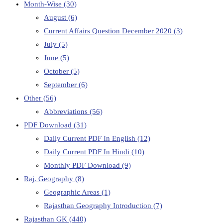
Month-Wise
(30)
August
(6)
Current Affairs Question December 2020
(3)
July
(5)
June
(5)
October
(5)
September
(6)
Other
(56)
Abbreviations
(56)
PDF Download
(31)
Daily Current PDF In English
(12)
Daily Current PDF In Hindi
(10)
Monthly PDF Download
(9)
Raj. Geography
(8)
Geographic Areas
(1)
Rajasthan Geography Introduction
(7)
Rajasthan GK
(440)