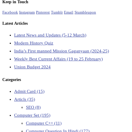
Keep in Touch
Facebook
Instagram
Pinterest
Tumblr
Email
Stumbleupon
Latest Articles
Latest News and Updates (5-12 March)
Modern History Quiz
India’s First manned Mission Gaganyaan (2024-25)
Weekly Best Current Affairs (19 to 25 February)
Union Budget 2024
Categories
Admit Card
(15)
Articls
(35)
SEO
(8)
Computer Set
(195)
Computer C++
(11)
Computer Question In Hindi
(177)