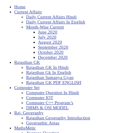
Home
Current Affairs
Daily Current Affairs Hindi
Daily Current Affairs In English
Month-Wise Current
June 2020
July 2020
August 2020
September 2020
October 2020
December 2020
Rajasthan GK
Rajasthan GK In Hindi
Rajasthan Gk In English
Rajasthan Samanya Gyan
Rajasthan GK PDF ENGLISH
Computer Set
Computer Question In Hindi
Computer IOT
Computer C++ Program’s
DBMS & OSI MODEL
Raj. Geography
Rajasthan Geography Introduction
Geographic Areas
MathsMetic