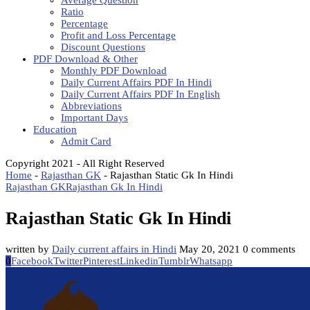
Average Question
Ratio
Percentage
Profit and Loss Percentage
Discount Questions
PDF Download & Other
Monthly PDF Download
Daily Current Affairs PDF In Hindi
Daily Current Affairs PDF In English
Abbreviations
Important Days
Education
Admit Card
Copyright 2021 - All Right Reserved
Home
-
Rajasthan GK
-
Rajasthan Static Gk In Hindi
Rajasthan GK
Rajasthan Gk In Hindi
Rajasthan Static Gk In Hindi
written by
Daily current affairs in Hindi
May 20, 2021
0 comments
0
Facebook
Twitter
Pinterest
Linkedin
Tumblr
Whatsapp