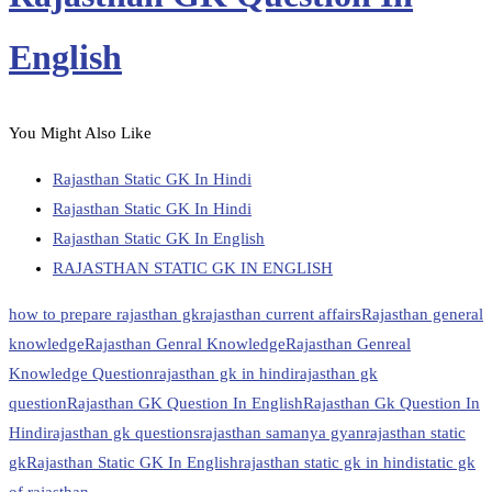
English
You Might Also Like
Rajasthan Static GK In Hindi
Rajasthan Static GK In Hindi
Rajasthan Static GK In English
RAJASTHAN STATIC GK IN ENGLISH
how to prepare rajasthan gk
rajasthan current affairs
Rajasthan general
knowledge
Rajasthan Genral Knowledge
Rajasthan Genreal
Knowledge Question
rajasthan gk in hindi
rajasthan gk
question
Rajasthan GK Question In English
Rajasthan Gk Question In
Hindi
rajasthan gk questions
rajasthan samanya gyan
rajasthan static
gk
Rajasthan Static GK In English
rajasthan static gk in hindi
static gk
of rajasthan