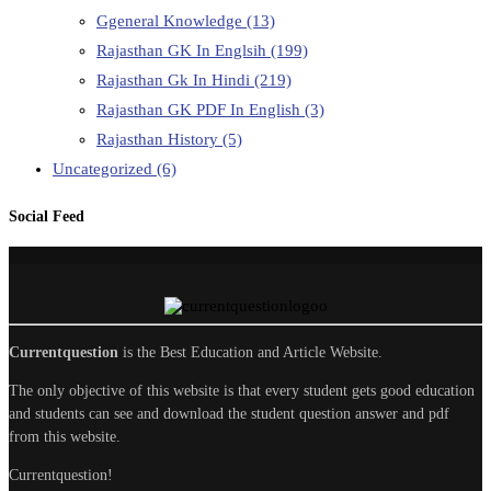
Ggeneral Knowledge
(13)
Rajasthan GK In Englsih
(199)
Rajasthan Gk In Hindi
(219)
Rajasthan GK PDF In English
(3)
Rajasthan History
(5)
Uncategorized
(6)
Social Feed
Currentquestion
is the Best Education and Article Website.
The only objective of this website is that every student gets good education
and students can see and download the student question answer and pdf
from this website.
Currentquestion!