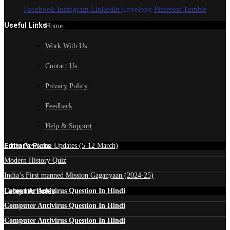
Facebook
Instagram
Linkedin
Envelope
Pinterest
Tumblr
Useful Links
Home
Work With Us
Contact Us
Privacy Policy
Feedback
Help & Support
Edtior's Picks
Latest News and Updates (5-12 March)
Modern History Quiz
India’s First manned Mission Gaganyaan (2024-25)
Latest Articles
Computer Antivirus Question In Hindi
Computer Antivirus Question In Hindi
Computer Antivirus Question In Hindi