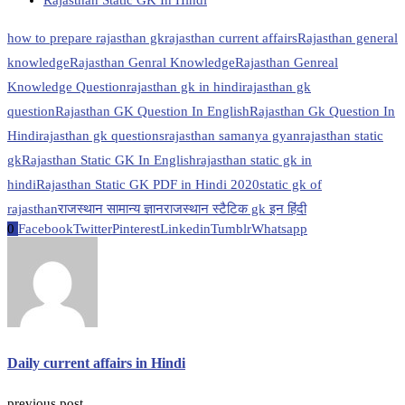
Rajasthan Static GK In Hindi
how to prepare rajasthan gk
rajasthan current affairs
Rajasthan general
knowledge
Rajasthan Genral Knowledge
Rajasthan Genreal
Knowledge Question
rajasthan gk in hindi
rajasthan gk
question
Rajasthan GK Question In English
Rajasthan Gk Question In
Hindi
rajasthan gk questions
rajasthan samanya gyan
rajasthan static
gk
Rajasthan Static GK In English
rajasthan static gk in
hindi
Rajasthan Static GK PDF in Hindi 2020
static gk of
rajasthan
राजस्थान सामान्य ज्ञान
राजस्थान स्टैटिक gk इन हिंदी
0
Facebook
Twitter
Pinterest
Linkedin
Tumblr
Whatsapp
Daily current affairs in Hindi
previous post