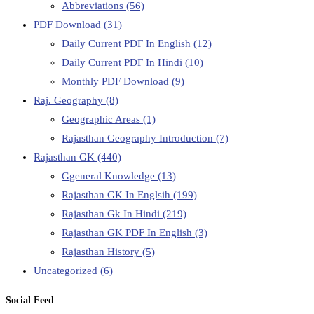
Abbreviations
(56)
PDF Download
(31)
Daily Current PDF In English
(12)
Daily Current PDF In Hindi
(10)
Monthly PDF Download
(9)
Raj. Geography
(8)
Geographic Areas
(1)
Rajasthan Geography Introduction
(7)
Rajasthan GK
(440)
Ggeneral Knowledge
(13)
Rajasthan GK In Englsih
(199)
Rajasthan Gk In Hindi
(219)
Rajasthan GK PDF In English
(3)
Rajasthan History
(5)
Uncategorized
(6)
Social Feed