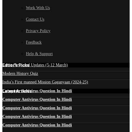
Work With Us
Contact Us
Privacy Policy
Feedback
Help & Support
Edtior's Picks
Latest News and Updates (5-12 March)
Modern History Quiz
India’s First manned Mission Gaganyaan (2024-25)
Latest Articles
Computer Antivirus Question In Hindi
Computer Antivirus Question In Hindi
Computer Antivirus Question In Hindi
Computer Antivirus Question In Hindi
Computer Antivirus Question In Hindi