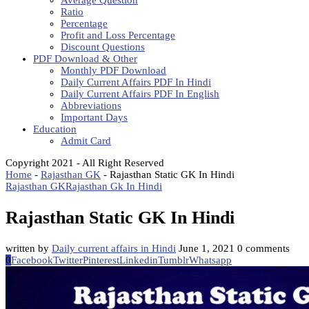
Average Question
Ratio
Percentage
Profit and Loss Percentage
Discount Questions
PDF Download & Other
Monthly PDF Download
Daily Current Affairs PDF In Hindi
Daily Current Affairs PDF In English
Abbreviations
Important Days
Education
Admit Card
Copyright 2021 - All Right Reserved
Home
-
Rajasthan GK
-
Rajasthan Static GK In Hindi
Rajasthan GK
Rajasthan Gk In Hindi
Rajasthan Static GK In Hindi
written by
Daily current affairs in Hindi
June 1, 2021
0 comments
0
Facebook
Twitter
Pinterest
Linkedin
Tumblr
Whatsapp