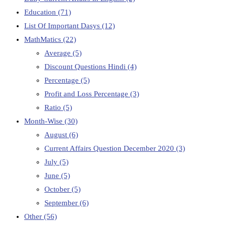
Education
(71)
List Of Important Dasys
(12)
MathMatics
(22)
Average
(5)
Discount Questions Hindi
(4)
Percentage
(5)
Profit and Loss Percentage
(3)
Ratio
(5)
Month-Wise
(30)
August
(6)
Current Affairs Question December 2020
(3)
July
(5)
June
(5)
October
(5)
September
(6)
Other
(56)