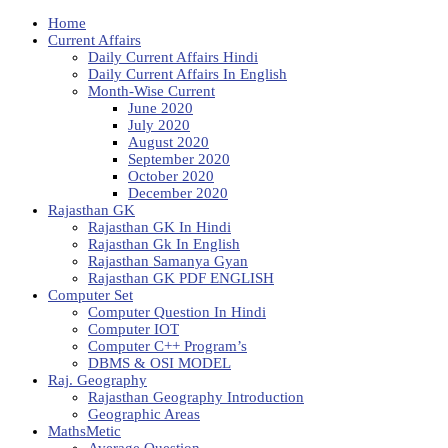
Home
Current Affairs
Daily Current Affairs Hindi
Daily Current Affairs In English
Month-Wise Current
June 2020
July 2020
August 2020
September 2020
October 2020
December 2020
Rajasthan GK
Rajasthan GK In Hindi
Rajasthan Gk In English
Rajasthan Samanya Gyan
Rajasthan GK PDF ENGLISH
Computer Set
Computer Question In Hindi
Computer IOT
Computer C++ Program’s
DBMS & OSI MODEL
Raj. Geography
Rajasthan Geography Introduction
Geographic Areas
MathsMetic