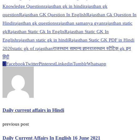
Knowledge Question
rajasthan gk in hindi
rajasthan gk
question
Rajasthan GK Question In English
Rajasthan Gk Question In
Hindi
rajasthan gk questions
rajasthan samanya gyan
rajasthan static
gk
Rajasthan Static Gk In Englis
Rajasthan Static GK In
English
rajasthan static gk in hindi
Rajasthan Static GK PDF in Hindi
2020
static gk of rajasthan
राजस्थान सामान्य ज्ञान
राजस्थान स्टैटिक gk इन
हिंदी
0
Facebook
Twitter
Pinterest
Linkedin
Tumblr
Whatsapp
Daily current affairs in Hindi
previous post
Daily Current Affairs In English 16 June 2021