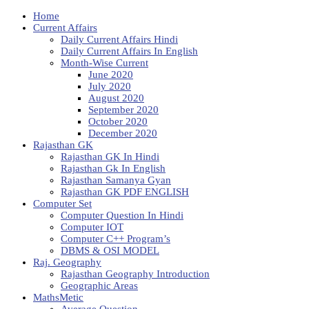
Home
Current Affairs
Daily Current Affairs Hindi
Daily Current Affairs In English
Month-Wise Current
June 2020
July 2020
August 2020
September 2020
October 2020
December 2020
Rajasthan GK
Rajasthan GK In Hindi
Rajasthan Gk In English
Rajasthan Samanya Gyan
Rajasthan GK PDF ENGLISH
Computer Set
Computer Question In Hindi
Computer IOT
Computer C++ Program’s
DBMS & OSI MODEL
Raj. Geography
Rajasthan Geography Introduction
Geographic Areas
MathsMetic