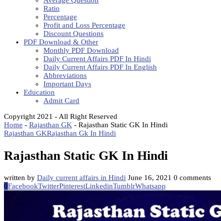
Average Question
Ratio
Percentage
Profit and Loss Percentage
Discount Questions
PDF Download & Other
Monthly PDF Download
Daily Current Affairs PDF In Hindi
Daily Current Affairs PDF In English
Abbreviations
Important Days
Education
Admit Card
Copyright 2021 - All Right Reserved
Home
-
Rajasthan GK
-
Rajasthan Static GK In Hindi
Rajasthan GK
Rajasthan Gk In Hindi
Rajasthan Static GK In Hindi
written by
Daily current affairs in Hindi
June 16, 2021
0 comments
0
Facebook
Twitter
Pinterest
Linkedin
Tumblr
Whatsapp