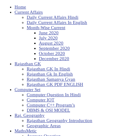
Home
Current Affairs
Daily Current Affairs Hindi
Daily Current Affairs In English
Month-Wise Current
June 2020
July 2020
August 2020
September 2020
October 2020
December 2020
Rajasthan GK
Rajasthan GK In Hindi
Rajasthan Gk In English
Rajasthan Samanya Gyan
Rajasthan GK PDF ENGLISH
Computer Set
Computer Question In Hindi
Computer IOT
Computer C++ Program’s
DBMS & OSI MODEL
Raj. Geography
Rajasthan Geography Introduction
Geographic Areas
MathsMetic