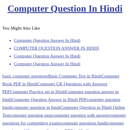
Computer Question In Hindi
You Might Also Like
Computer Question Answer In Hindi
COMPUTER QUESTION ANSWER IN HINDI
Computer Question Answer In Hindi
Computer Question Answer In Hindi
basic computer questions
Basic Computer Test in Hindi
Computer
Book PDF in Hindi
Computer GK Questions with Answers
PDF
Computer Practice set in Hindi
Computer question answer in
hindi
Computer Question Answer in Hindi PDF
computer question
hindi
computer question in hindi
Computer Question in Hindi Online
Test
computer question quiz
computer question with answer
computer
questions for competitive exams
computer questions hindi
computer