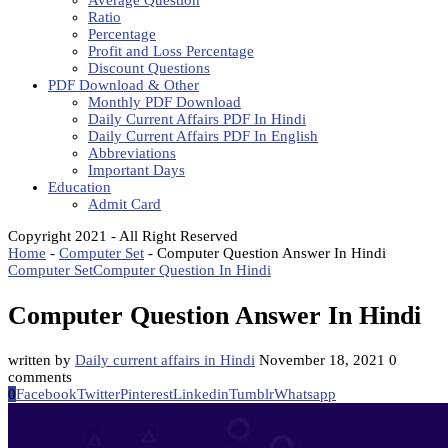
Average Question
Ratio
Percentage
Profit and Loss Percentage
Discount Questions
PDF Download & Other
Monthly PDF Download
Daily Current Affairs PDF In Hindi
Daily Current Affairs PDF In English
Abbreviations
Important Days
Education
Admit Card
Copyright 2021 - All Right Reserved
Home
-
Computer Set
-
Computer Question Answer In Hindi
Computer Set
Computer Question In Hindi
Computer Question Answer In Hindi
written by
Daily current affairs in Hindi
November 18, 2021
0
comments
0
Facebook
Twitter
Pinterest
Linkedin
Tumblr
Whatsapp