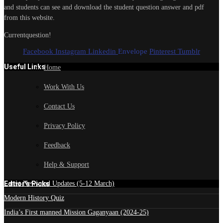
and students can see and download the student question answer and pdf
from this website.
Currentquestion!
Facebook
Instagram
Linkedin
Envelope
Pinterest
Tumblr
Useful Links
Home
Work With Us
Contact Us
Privacy Policy
Feedback
Help & Support
Edtior's Picks
Latest News and Updates (5-12 March)
Modern History Quiz
India’s First manned Mission Gaganyaan (2024-25)