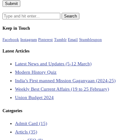
Keep in Touch
Facebook
Instagram
Pinterest
Tumblr
Email
Stumbleupon
Latest Articles
Latest News and Updates (5-12 March)
Modern History Quiz
India’s First manned Mission Gaganyaan (2024-25)
Weekly Best Current Affairs (19 to 25 February)
Union Budget 2024
Categories
Admit Card
(15)
Articls
(35)