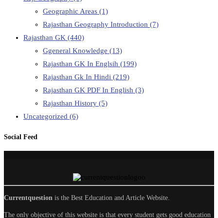
Geographic Areas
(1)
Rajasthan Geography Introduction
(7)
Rajasthan GK
(440)
Ggeneral Knowledge
(13)
Rajasthan GK In Englsih
(199)
Rajasthan Gk In Hindi
(219)
Rajasthan GK PDF In English
(3)
Rajasthan History
(5)
Uncategorized
(6)
Social Feed
Currentquestion
is the Best Education and Article Website.
The only objective of this website is that every student gets good education