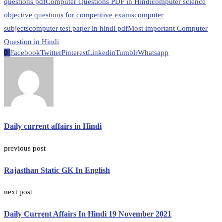
questions pdf
Computer Questions PDF in Hindi
computer science
objective questions for competitive exams
computer
subjects
computer test paper in hindi pdf
Most important Computer
Question in Hindi
0
Facebook
Twitter
Pinterest
Linkedin
Tumblr
Whatsapp
Daily current affairs in Hindi
previous post
Rajasthan Static GK In English
next post
Daily Current Affairs In Hindi 19 November 2021