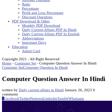
Average Question
Ratio
Percentage
Profit and Loss Percentage
Discount Questions
PDF Download & Other
Monthly PDF Download
Daily Current Affairs PDF In Hindi
Daily Current Affairs PDF In English
Abbreviations
Important Days
Education
Admit Card
Copyright 2021 - All Right Reserved
Home
-
Computer Set
-
Computer Question Answer In Hindi
Computer Set
Computer Question In Hindi
Computer Question Answer In Hindi
written by
Daily current affairs in Hindi
January 26, 2023
0
comments
0
Facebook
Twitter
Pinterest
Linkedin
Tumblr
Whatsapp