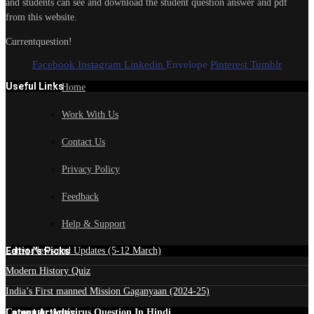
and students can see and download the student question answer and pdf
from this website.
Currentquestion!
Facebook
Instagram
Linkedin
Envelope
Pinterest
Tumblr
Useful Links
Home
Work With Us
Contact Us
Privacy Policy
Feedback
Help & Support
Edtior's Picks
Latest News and Updates (5-12 March)
Modern History Quiz
India’s First manned Mission Gaganyaan (2024-25)
Latest Articles
Computer Antivirus Question In Hindi