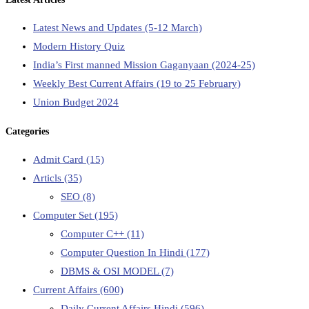
Latest News and Updates (5-12 March)
Modern History Quiz
India’s First manned Mission Gaganyaan (2024-25)
Weekly Best Current Affairs (19 to 25 February)
Union Budget 2024
Categories
Admit Card
(15)
Articls
(35)
SEO
(8)
Computer Set
(195)
Computer C++
(11)
Computer Question In Hindi
(177)
DBMS & OSI MODEL
(7)
Current Affairs
(600)
Daily Current Affairs Hindi
(596)