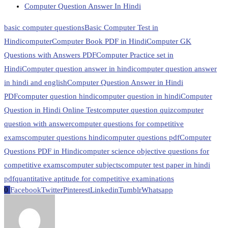
Computer Question Answer In Hindi
basic computer questions
Basic Computer Test in
Hindi
computer
Computer Book PDF in Hindi
Computer GK
Questions with Answers PDF
Computer Practice set in
Hindi
Computer question answer in hindi
computer question answer
in hindi and english
Computer Question Answer in Hindi
PDF
computer question hindi
computer question in hindi
Computer
Question in Hindi Online Test
computer question quiz
computer
question with answer
computer questions for competitive
exams
computer questions hindi
computer questions pdf
Computer
Questions PDF in Hindi
computer science objective questions for
competitive exams
computer subjects
computer test paper in hindi
pdf
quantitative aptitude for competitive examinations
0
Facebook
Twitter
Pinterest
Linkedin
Tumblr
Whatsapp