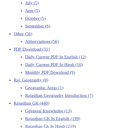
July
(5)
June
(5)
October
(5)
September
(6)
Other
(56)
Abbreviations
(56)
PDF Download
(31)
Daily Current PDF In English
(12)
Daily Current PDF In Hindi
(10)
Monthly PDF Download
(9)
Raj. Geography
(8)
Geographic Areas
(1)
Rajasthan Geography Introduction
(7)
Rajasthan GK
(440)
Ggeneral Knowledge
(13)
Rajasthan GK In Englsih
(199)
Rajasthan Gk In Hindi
(219)