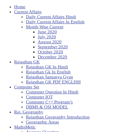
Home
Current Affairs
Daily Current Affairs Hindi
Daily Current Affairs In English
Month-Wise Current
June 2020
July 2020
August 2020
September 2020
October 2020
December 2020
Rajasthan GK
Rajasthan GK In Hindi
Rajasthan Gk In English
Rajasthan Samanya Gyan
Rajasthan GK PDF ENGLISH
Computer Set
Computer Question In Hindi
Computer IOT
Computer C++ Program’s
DBMS & OSI MODEL
Raj. Geography
Rajasthan Geography Introduction
Geographic Areas
MathsMetic