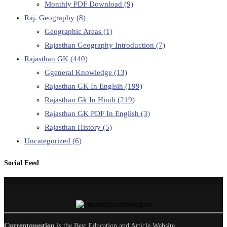
Monthly PDF Download
(9)
Raj. Geography
(8)
Geographic Areas
(1)
Rajasthan Geography Introduction
(7)
Rajasthan GK
(440)
Ggeneral Knowledge
(13)
Rajasthan GK In Englsih
(199)
Rajasthan Gk In Hindi
(219)
Rajasthan GK PDF In English
(3)
Rajasthan History
(5)
Uncategorized
(6)
Social Feed
Currentquestion
is the Best Education and Article Website.