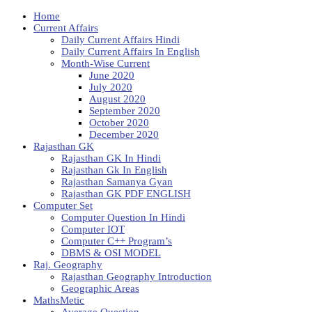
Home
Current Affairs
Daily Current Affairs Hindi
Daily Current Affairs In English
Month-Wise Current
June 2020
July 2020
August 2020
September 2020
October 2020
December 2020
Rajasthan GK
Rajasthan GK In Hindi
Rajasthan Gk In English
Rajasthan Samanya Gyan
Rajasthan GK PDF ENGLISH
Computer Set
Computer Question In Hindi
Computer IOT
Computer C++ Program’s
DBMS & OSI MODEL
Raj. Geography
Rajasthan Geography Introduction
Geographic Areas
MathsMetic