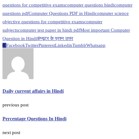
questions for competitive exams
computer questions hindi
computer
questions pdf
Computer Questions PDF in Hindi
computer science
objective questions for competitive exams
computer
subjects
computer test paper in hindi pdf
Most important Computer
Question in Hindi
कंप्यूटर के प्रश्न उत्तर
0
Facebook
Twitter
Pinterest
Linkedin
Tumblr
Whatsapp
Daily current affairs in Hindi
previous post
Percentage Questions In Hindi
next post