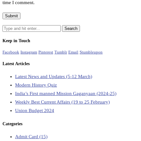
time I comment.
Keep in Touch
Facebook
Instagram
Pinterest
Tumblr
Email
Stumbleupon
Latest Articles
Latest News and Updates (5-12 March)
Modern History Quiz
India’s First manned Mission Gaganyaan (2024-25)
Weekly Best Current Affairs (19 to 25 February)
Union Budget 2024
Categories
Admit Card
(15)