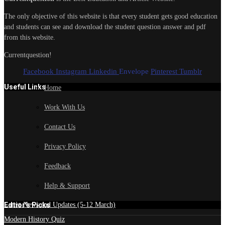
The only objective of this website is that every student gets good education
and students can see and download the student question answer and pdf
from this website.
Currentquestion!
Facebook
Instagram
Linkedin
Envelope
Pinterest
Tumblr
Useful Links
Home
Work With Us
Contact Us
Privacy Policy
Feedback
Help & Support
Edtior's Picks
Latest News and Updates (5-12 March)
Modern History Quiz