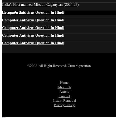
India’s First manned Mission Gaganyaan (2024-25)
Latest Articles
Computer Antivirus Question In Hindi
Computer Antivirus Question In Hindi
Computer Antivirus Question In Hindi
Computer Antivirus Question In Hindi
Computer Antivirus Question In Hindi
©2023. All Right Reserved. Currentquestion
Home
About Us
Articls
Contact
Instant Removal
Privacy Policy