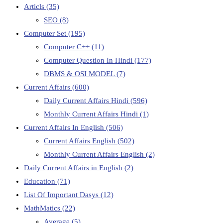
Articls
(35)
SEO
(8)
Computer Set
(195)
Computer C++
(11)
Computer Question In Hindi
(177)
DBMS & OSI MODEL
(7)
Current Affairs
(600)
Daily Current Affairs Hindi
(596)
Monthly Current Affairs Hindi
(1)
Current Affairs In English
(506)
Current Affairs English
(502)
Monthly Current Affairs English
(2)
Daily Current Affairs in English
(2)
Education
(71)
List Of Important Dasys
(12)
MathMatics
(22)
Average
(5)