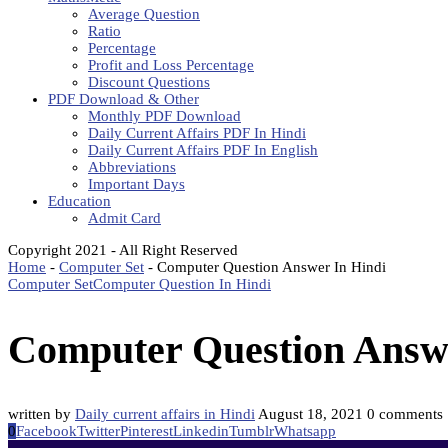
Average Question
Ratio
Percentage
Profit and Loss Percentage
Discount Questions
PDF Download & Other
Monthly PDF Download
Daily Current Affairs PDF In Hindi
Daily Current Affairs PDF In English
Abbreviations
Important Days
Education
Admit Card
Copyright 2021 - All Right Reserved
Home
-
Computer Set
-
Computer Question Answer In Hindi
Computer Set
Computer Question In Hindi
Computer Question Answe
written by
Daily current affairs in Hindi
August 18, 2021
0 comments
0
Facebook
Twitter
Pinterest
Linkedin
Tumblr
Whatsapp