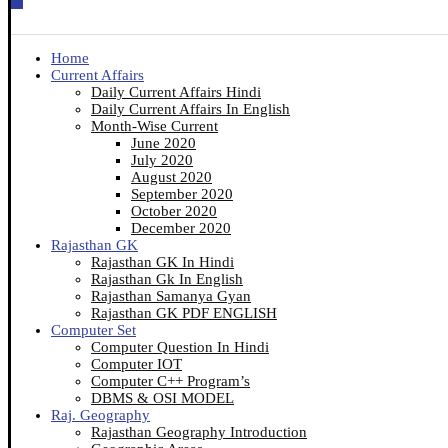
Home
Current Affairs
Daily Current Affairs Hindi
Daily Current Affairs In English
Month-Wise Current
June 2020
July 2020
August 2020
September 2020
October 2020
December 2020
Rajasthan GK
Rajasthan GK In Hindi
Rajasthan Gk In English
Rajasthan Samanya Gyan
Rajasthan GK PDF ENGLISH
Computer Set
Computer Question In Hindi
Computer IOT
Computer C++ Program’s
DBMS & OSI MODEL
Raj. Geography
Rajasthan Geography Introduction