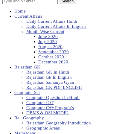
Search
Home
Current Affairs
Daily Current Affairs Hindi
Daily Current Affairs In English
Month-Wise Current
June 2020
July 2020
August 2020
September 2020
October 2020
December 2020
Rajasthan GK
Rajasthan GK In Hindi
Rajasthan Gk In English
Rajasthan Samanya Gyan
Rajasthan GK PDF ENGLISH
Computer Set
Computer Question In Hindi
Computer IOT
Computer C++ Program’s
DBMS & OSI MODEL
Raj. Geography
Rajasthan Geography Introduction
Geographic Areas
MathsMetic