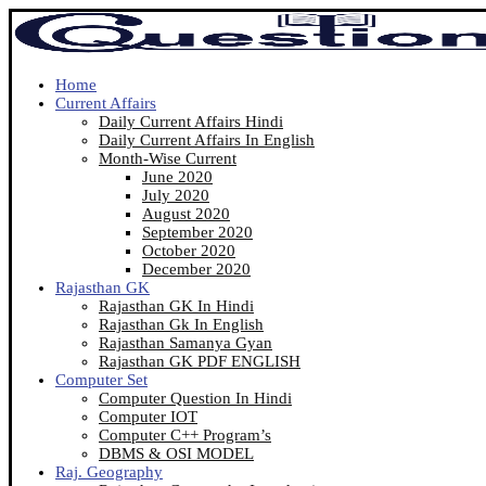
Home
Current Affairs
Daily Current Affairs Hindi
Daily Current Affairs In English
Month-Wise Current
June 2020
July 2020
August 2020
September 2020
October 2020
December 2020
Rajasthan GK
Rajasthan GK In Hindi
Rajasthan Gk In English
Rajasthan Samanya Gyan
Rajasthan GK PDF ENGLISH
Computer Set
Computer Question In Hindi
Computer IOT
Computer C++ Program’s
DBMS & OSI MODEL
Raj. Geography