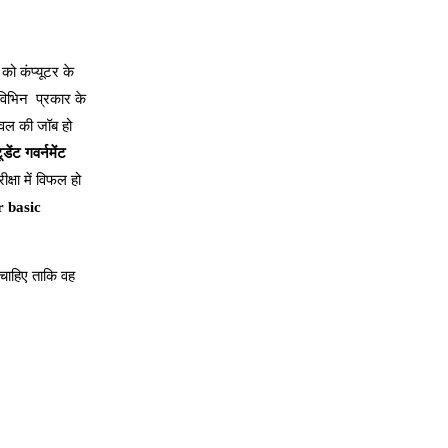
ो कंप्यूटर के
िभिन प्रकार के
ेवल की जॉब हो
टूडेंट गवर्नमेंट
क्षा में विफल हो
 basic
ना चाहिए ताकि वह