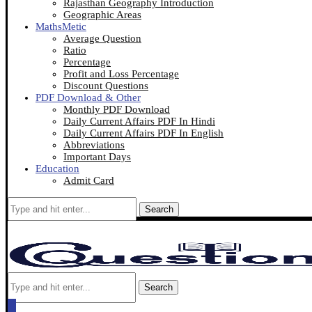
Rajasthan Geography Introduction
Geographic Areas
MathsMetic
Average Question
Ratio
Percentage
Profit and Loss Percentage
Discount Questions
PDF Download & Other
Monthly PDF Download
Daily Current Affairs PDF In Hindi
Daily Current Affairs PDF In English
Abbreviations
Important Days
Education
Admit Card
Search
Search