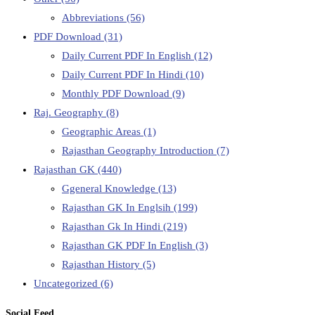
Abbreviations
(56)
PDF Download
(31)
Daily Current PDF In English
(12)
Daily Current PDF In Hindi
(10)
Monthly PDF Download
(9)
Raj. Geography
(8)
Geographic Areas
(1)
Rajasthan Geography Introduction
(7)
Rajasthan GK
(440)
Ggeneral Knowledge
(13)
Rajasthan GK In Englsih
(199)
Rajasthan Gk In Hindi
(219)
Rajasthan GK PDF In English
(3)
Rajasthan History
(5)
Uncategorized
(6)
Social Feed