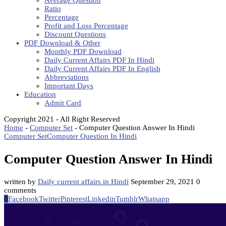
Average Question
Ratio
Percentage
Profit and Loss Percentage
Discount Questions
PDF Download & Other
Monthly PDF Download
Daily Current Affairs PDF In Hindi
Daily Current Affairs PDF In English
Abbreviations
Important Days
Education
Admit Card
Copyright 2021 - All Right Reserved
Home
-
Computer Set
-
Computer Question Answer In Hindi
Computer Set
Computer Question In Hindi
Computer Question Answer In Hindi
written by
Daily current affairs in Hindi
September 29, 2021
0
comments
0
Facebook
Twitter
Pinterest
Linkedin
Tumblr
Whatsapp