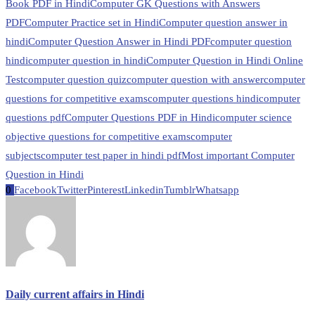
Book PDF in Hindi
Computer GK Questions with Answers
PDF
Computer Practice set in Hindi
Computer question answer in
hindi
Computer Question Answer in Hindi PDF
computer question
hindi
computer question in hindi
Computer Question in Hindi Online
Test
computer question quiz
computer question with answer
computer
questions for competitive exams
computer questions hindi
computer
questions pdf
Computer Questions PDF in Hindi
computer science
objective questions for competitive exams
computer
subjects
computer test paper in hindi pdf
Most important Computer
Question in Hindi
0
Facebook
Twitter
Pinterest
Linkedin
Tumblr
Whatsapp
Daily current affairs in Hindi