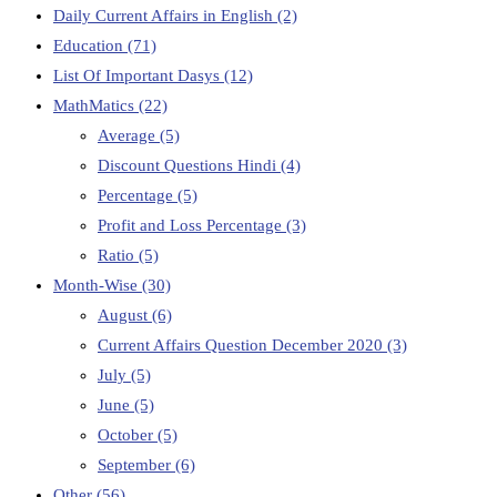
Daily Current Affairs in English
(2)
Education
(71)
List Of Important Dasys
(12)
MathMatics
(22)
Average
(5)
Discount Questions Hindi
(4)
Percentage
(5)
Profit and Loss Percentage
(3)
Ratio
(5)
Month-Wise
(30)
August
(6)
Current Affairs Question December 2020
(3)
July
(5)
June
(5)
October
(5)
September
(6)
Other
(56)