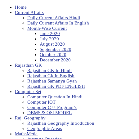
Home
Current Affairs
Daily Current Affairs Hindi
Daily Current Affairs In English
Month-Wise Current
June 2020
July 2020
August 2020
September 2020
October 2020
December 2020
Rajasthan GK
Rajasthan GK In Hindi
Rajasthan Gk In English
Rajasthan Samanya Gyan
Rajasthan GK PDF ENGLISH
Computer Set
Computer Question In Hindi
Computer IOT
Computer C++ Program’s
DBMS & OSI MODEL
Raj. Geography
Rajasthan Geography Introduction
Geographic Areas
MathsMetic