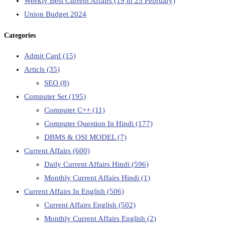
Weekly Best Current Affairs (19 to 25 February)
Union Budget 2024
Categories
Admit Card
(15)
Articls
(35)
SEO
(8)
Computer Set
(195)
Computer C++
(11)
Computer Question In Hindi
(177)
DBMS & OSI MODEL
(7)
Current Affairs
(600)
Daily Current Affairs Hindi
(596)
Monthly Current Affairs Hindi
(1)
Current Affairs In English
(506)
Current Affairs English
(502)
Monthly Current Affairs English
(2)