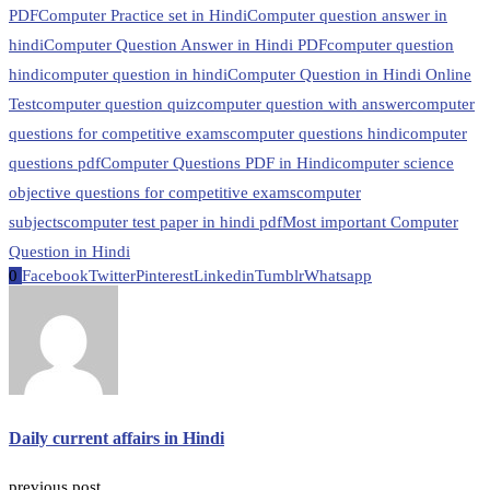
PDF
Computer Practice set in Hindi
Computer question answer in
hindi
Computer Question Answer in Hindi PDF
computer question
hindi
computer question in hindi
Computer Question in Hindi Online
Test
computer question quiz
computer question with answer
computer
questions for competitive exams
computer questions hindi
computer
questions pdf
Computer Questions PDF in Hindi
computer science
objective questions for competitive exams
computer
subjects
computer test paper in hindi pdf
Most important Computer
Question in Hindi
0
Facebook
Twitter
Pinterest
Linkedin
Tumblr
Whatsapp
Daily current affairs in Hindi
previous post