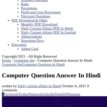
Average Question
Ratio
Percentage
Profit and Loss Percentage
Discount Questions
PDF Download & Other
Monthly PDF Download
Daily Current Affairs PDF In Hindi
Daily Current Affairs PDF In English
Abbreviations
Important Days
Education
Admit Card
Copyright 2021 - All Right Reserved
Home
-
Computer Set
-
Computer Question Answer In Hindi
Computer Set
Computer Question In Hindi
Computer Question Answer In Hindi
written by
Daily current affairs in Hindi
October 4, 2021
0
comments
0
Facebook
Twitter
Pinterest
Linkedin
Tumblr
Whatsapp