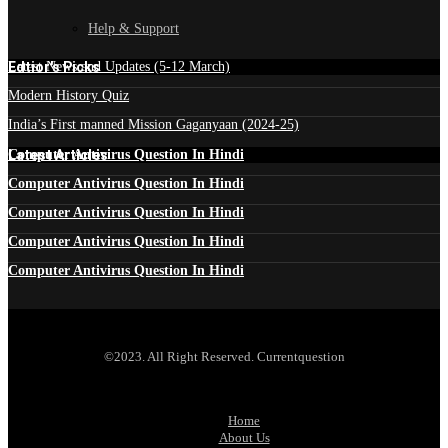
Help & Support
Edtior's Picks
Latest News and Updates (5-12 March)
Modern History Quiz
India’s First manned Mission Gaganyaan (2024-25)
Latest Articles
Computer Antivirus Question In Hindi
Computer Antivirus Question In Hindi
Computer Antivirus Question In Hindi
Computer Antivirus Question In Hindi
Computer Antivirus Question In Hindi
©2023. All Right Reserved. Currentquestion
Home
About Us