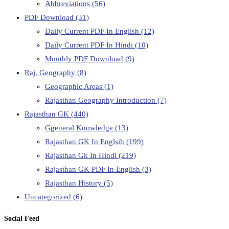
Abbreviations
(56)
PDF Download
(31)
Daily Current PDF In English
(12)
Daily Current PDF In Hindi
(10)
Monthly PDF Download
(9)
Raj. Geography
(8)
Geographic Areas
(1)
Rajasthan Geography Introduction
(7)
Rajasthan GK
(440)
Ggeneral Knowledge
(13)
Rajasthan GK In Englsih
(199)
Rajasthan Gk In Hindi
(219)
Rajasthan GK PDF In English
(3)
Rajasthan History
(5)
Uncategorized
(6)
Social Feed