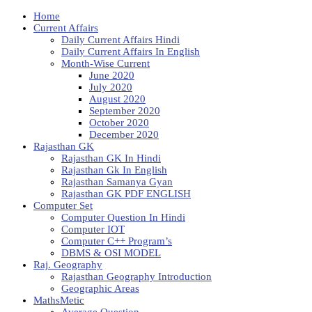
Home
Current Affairs
Daily Current Affairs Hindi
Daily Current Affairs In English
Month-Wise Current
June 2020
July 2020
August 2020
September 2020
October 2020
December 2020
Rajasthan GK
Rajasthan GK In Hindi
Rajasthan Gk In English
Rajasthan Samanya Gyan
Rajasthan GK PDF ENGLISH
Computer Set
Computer Question In Hindi
Computer IOT
Computer C++ Program’s
DBMS & OSI MODEL
Raj. Geography
Rajasthan Geography Introduction
Geographic Areas
MathsMetic