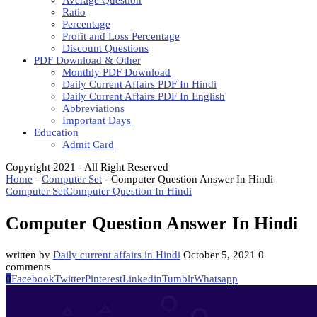
Average Question
Ratio
Percentage
Profit and Loss Percentage
Discount Questions
PDF Download & Other
Monthly PDF Download
Daily Current Affairs PDF In Hindi
Daily Current Affairs PDF In English
Abbreviations
Important Days
Education
Admit Card
Copyright 2021 - All Right Reserved
Home
-
Computer Set
-
Computer Question Answer In Hindi
Computer Set
Computer Question In Hindi
Computer Question Answer In Hindi
written by
Daily current affairs in Hindi
October 5, 2021
0
comments
0
Facebook
Twitter
Pinterest
Linkedin
Tumblr
Whatsapp