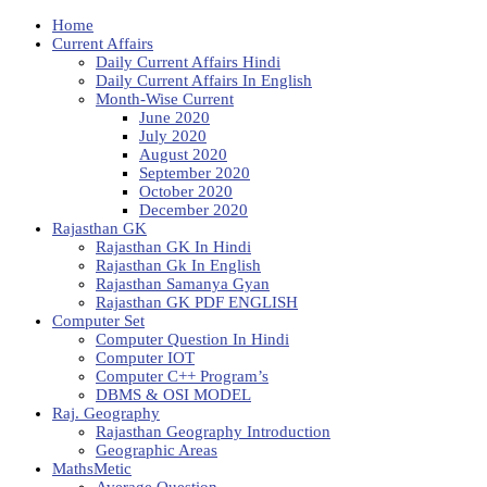
Home
Current Affairs
Daily Current Affairs Hindi
Daily Current Affairs In English
Month-Wise Current
June 2020
July 2020
August 2020
September 2020
October 2020
December 2020
Rajasthan GK
Rajasthan GK In Hindi
Rajasthan Gk In English
Rajasthan Samanya Gyan
Rajasthan GK PDF ENGLISH
Computer Set
Computer Question In Hindi
Computer IOT
Computer C++ Program’s
DBMS & OSI MODEL
Raj. Geography
Rajasthan Geography Introduction
Geographic Areas
MathsMetic