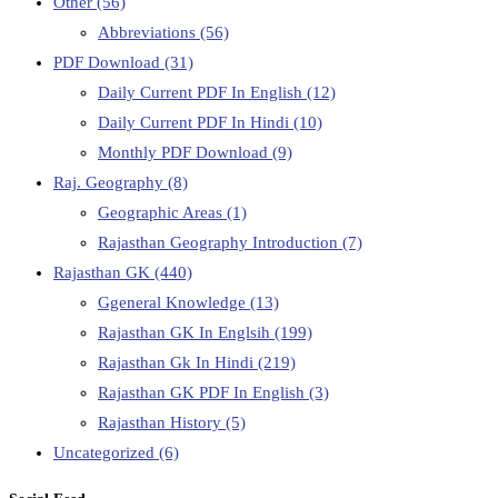
Other
(56)
Abbreviations
(56)
PDF Download
(31)
Daily Current PDF In English
(12)
Daily Current PDF In Hindi
(10)
Monthly PDF Download
(9)
Raj. Geography
(8)
Geographic Areas
(1)
Rajasthan Geography Introduction
(7)
Rajasthan GK
(440)
Ggeneral Knowledge
(13)
Rajasthan GK In Englsih
(199)
Rajasthan Gk In Hindi
(219)
Rajasthan GK PDF In English
(3)
Rajasthan History
(5)
Uncategorized
(6)