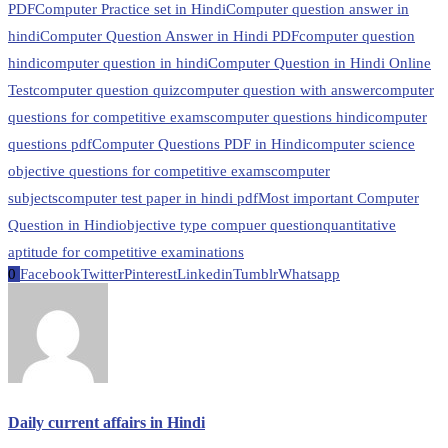
PDF
Computer Practice set in Hindi
Computer question answer in
hindi
Computer Question Answer in Hindi PDF
computer question
hindi
computer question in hindi
Computer Question in Hindi Online
Test
computer question quiz
computer question with answer
computer
questions for competitive exams
computer questions hindi
computer
questions pdf
Computer Questions PDF in Hindi
computer science
objective questions for competitive exams
computer
subjects
computer test paper in hindi pdf
Most important Computer
Question in Hindi
objective type compuer question
quantitative
aptitude for competitive examinations
0
Facebook
Twitter
Pinterest
Linkedin
Tumblr
Whatsapp
Daily current affairs in Hindi