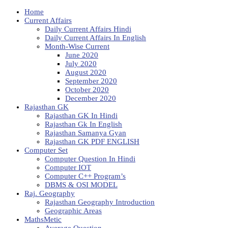
Home
Current Affairs
Daily Current Affairs Hindi
Daily Current Affairs In English
Month-Wise Current
June 2020
July 2020
August 2020
September 2020
October 2020
December 2020
Rajasthan GK
Rajasthan GK In Hindi
Rajasthan Gk In English
Rajasthan Samanya Gyan
Rajasthan GK PDF ENGLISH
Computer Set
Computer Question In Hindi
Computer IOT
Computer C++ Program’s
DBMS & OSI MODEL
Raj. Geography
Rajasthan Geography Introduction
Geographic Areas
MathsMetic