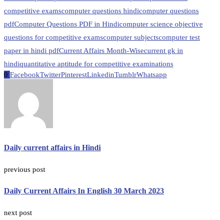
competitive exams
computer questions hindi
computer questions
pdf
Computer Questions PDF in Hindi
computer science objective
questions for competitive exams
computer subjects
computer test
paper in hindi pdf
Current Affairs Month-Wise
current gk in
hindi
quantitative aptitude for competitive examinations
0
Facebook
Twitter
Pinterest
Linkedin
Tumblr
Whatsapp
Daily current affairs in Hindi
previous post
Daily Current Affairs In English 30 March 2023
next post