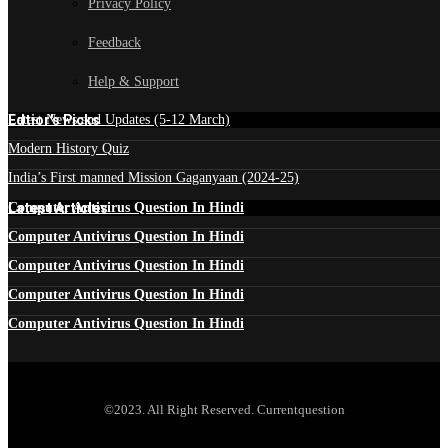
Privacy Policy
Feedback
Help & Support
Edtior's Picks
Latest News and Updates (5-12 March)
Modern History Quiz
India’s First manned Mission Gaganyaan (2024-25)
Latest Articles
Computer Antivirus Question In Hindi
Computer Antivirus Question In Hindi
Computer Antivirus Question In Hindi
Computer Antivirus Question In Hindi
Computer Antivirus Question In Hindi
©2023. All Right Reserved. Currentquestion