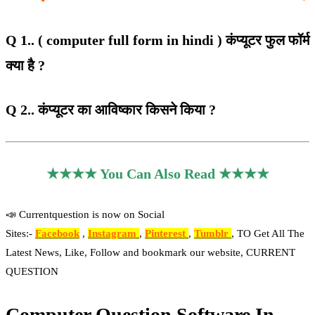
Q 1.. ( computer full form in hindi ) कंप्यूटर फुल फॉर्म
क्या है ?
Q 2.. कंप्यूटर का आविष्कार किसने किया ?
★★★★ You Can Also Read ★★★★
📣 Currentquestion is now on Social
Sites:-
Facebook
,
Instagram
,
Pinterest
,
Tumblr
, TO Get All The
Latest News, Like, Follow and bookmark our website, CURRENT
QUESTION
Computer Question Software In