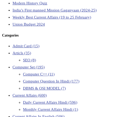
Modern History Quiz
India’s First manned Mission Gaganyaan (2024-25)
Weekly Best Current Affairs (19 to 25 February)
Union Budget 2024
Categories
Admit Card
(15)
Articls
(35)
SEO
(8)
Computer Set
(195)
Computer C++
(11)
Computer Question In Hindi
(177)
DBMS & OSI MODEL
(7)
Current Affairs
(600)
Daily Current Affairs Hindi
(596)
Monthly Current Affairs Hindi
(1)
Current Affairs In English
(506)