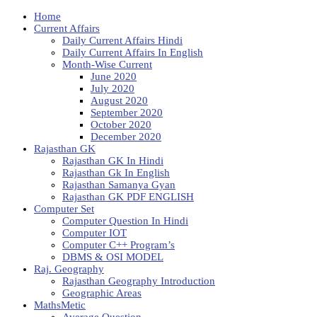
Home
Current Affairs
Daily Current Affairs Hindi
Daily Current Affairs In English
Month-Wise Current
June 2020
July 2020
August 2020
September 2020
October 2020
December 2020
Rajasthan GK
Rajasthan GK In Hindi
Rajasthan Gk In English
Rajasthan Samanya Gyan
Rajasthan GK PDF ENGLISH
Computer Set
Computer Question In Hindi
Computer IOT
Computer C++ Program’s
DBMS & OSI MODEL
Raj. Geography
Rajasthan Geography Introduction
Geographic Areas
MathsMetic