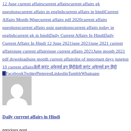
12 June current affairs
current affairs
current affairs gk
questions
current affairs in english
current affairs in hindi
Current
Affairs Month-Wise
current affairs pdf 2020
current affairs
questions
current affairs quiz questions
current affairs today in
english
current gk in hindi
Daily Current Affairs In Hindi
Daily
Current Affairs In Hindi 12 June 2021
june 2021
june 2021 current
affairs
june current affairs
june current affairs 2021
June month 2021
pdf download
june month current affairs
list of important days june
top
10 current affairs
डेली करंट अफेयर्स इन हिंदी
डेली करंट अफेयर्स इन हिंदी
0
Facebook
Twitter
Pinterest
Linkedin
Tumblr
Whatsapp
Daily current affairs in Hindi
previous post