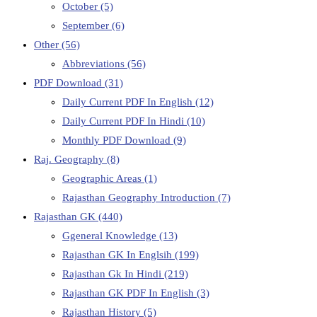
October
(5)
September
(6)
Other
(56)
Abbreviations
(56)
PDF Download
(31)
Daily Current PDF In English
(12)
Daily Current PDF In Hindi
(10)
Monthly PDF Download
(9)
Raj. Geography
(8)
Geographic Areas
(1)
Rajasthan Geography Introduction
(7)
Rajasthan GK
(440)
Ggeneral Knowledge
(13)
Rajasthan GK In Englsih
(199)
Rajasthan Gk In Hindi
(219)
Rajasthan GK PDF In English
(3)
Rajasthan History
(5)