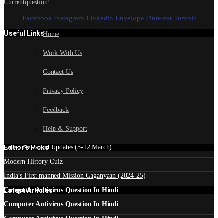
Currentquestion!
Facebook
Instagram
Linkedin
Envelope
Pinterest
Tumblr
Useful Links
Home
Work With Us
Contact Us
Privacy Policy
Feedback
Help & Support
Edtior's Picks
Latest News and Updates (5-12 March)
Modern History Quiz
India’s First manned Mission Gaganyaan (2024-25)
Latest Articles
Computer Antivirus Question In Hindi
Computer Antivirus Question In Hindi