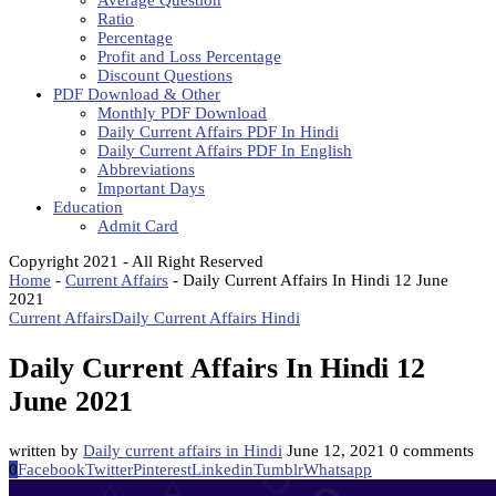
Average Question
Ratio
Percentage
Profit and Loss Percentage
Discount Questions
PDF Download & Other
Monthly PDF Download
Daily Current Affairs PDF In Hindi
Daily Current Affairs PDF In English
Abbreviations
Important Days
Education
Admit Card
Copyright 2021 - All Right Reserved
Home
-
Current Affairs
-
Daily Current Affairs In Hindi 12 June
2021
Current Affairs
Daily Current Affairs Hindi
Daily Current Affairs In Hindi 12
June 2021
written by
Daily current affairs in Hindi
June 12, 2021
0 comments
0
Facebook
Twitter
Pinterest
Linkedin
Tumblr
Whatsapp