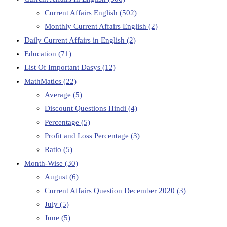
Current Affairs English
(502)
Monthly Current Affairs English
(2)
Daily Current Affairs in English
(2)
Education
(71)
List Of Important Dasys
(12)
MathMatics
(22)
Average
(5)
Discount Questions Hindi
(4)
Percentage
(5)
Profit and Loss Percentage
(3)
Ratio
(5)
Month-Wise
(30)
August
(6)
Current Affairs Question December 2020
(3)
July
(5)
June
(5)