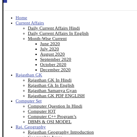
Home
Current Affairs
Daily Current Affairs Hindi
Daily Current Affairs In English
Month-Wise Current
June 2020
July 2020
August 2020
September 2020
October 2020
December 2020
Rajasthan GK
Rajasthan GK In Hindi
Rajasthan Gk In English
Rajasthan Samanya Gyan
Rajasthan GK PDF ENGLISH
Computer Set
Computer Question In Hindi
Computer IOT
Computer C++ Program’s
DBMS & OSI MODEL
Raj. Geography
Rajasthan Geography Introduction