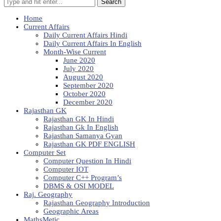
Search
Home
Current Affairs
Daily Current Affairs Hindi
Daily Current Affairs In English
Month-Wise Current
June 2020
July 2020
August 2020
September 2020
October 2020
December 2020
Rajasthan GK
Rajasthan GK In Hindi
Rajasthan Gk In English
Rajasthan Samanya Gyan
Rajasthan GK PDF ENGLISH
Computer Set
Computer Question In Hindi
Computer IOT
Computer C++ Program’s
DBMS & OSI MODEL
Raj. Geography
Rajasthan Geography Introduction
Geographic Areas
MathsMetic