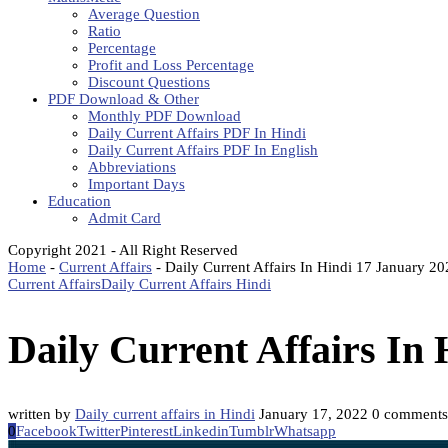
Average Question
Ratio
Percentage
Profit and Loss Percentage
Discount Questions
PDF Download & Other
Monthly PDF Download
Daily Current Affairs PDF In Hindi
Daily Current Affairs PDF In English
Abbreviations
Important Days
Education
Admit Card
Copyright 2021 - All Right Reserved
Home
-
Current Affairs
-
Daily Current Affairs In Hindi 17 January 2
Current Affairs
Daily Current Affairs Hindi
Daily Current Affairs In
written by
Daily current affairs in Hindi
January 17, 2022
0 comments
0
Facebook
Twitter
Pinterest
Linkedin
Tumblr
Whatsapp