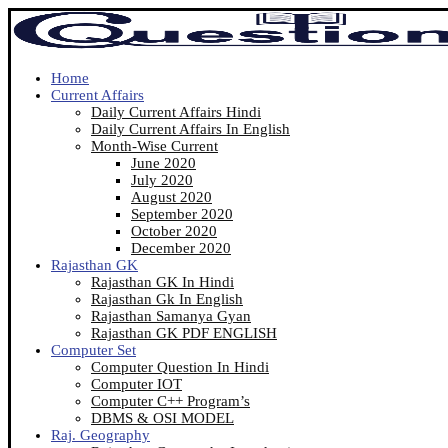
Home
Current Affairs
Daily Current Affairs Hindi
Daily Current Affairs In English
Month-Wise Current
June 2020
July 2020
August 2020
September 2020
October 2020
December 2020
Rajasthan GK
Rajasthan GK In Hindi
Rajasthan Gk In English
Rajasthan Samanya Gyan
Rajasthan GK PDF ENGLISH
Computer Set
Computer Question In Hindi
Computer IOT
Computer C++ Program’s
DBMS & OSI MODEL
Raj. Geography