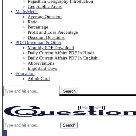
Rajasthan Geography Introduction
Geographic Areas
MathsMetic
Average Question
Ratio
Percentage
Profit and Loss Percentage
Discount Questions
PDF Download & Other
Monthly PDF Download
Daily Current Affairs PDF In Hindi
Daily Current Affairs PDF In English
Abbreviations
Important Days
Education
Admit Card
Search
Search