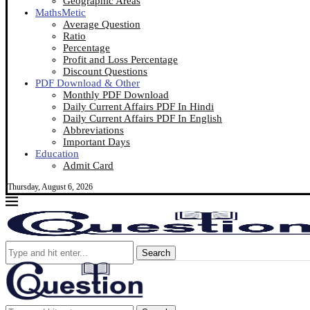
Geographic Areas
MathsMetic
Average Question
Ratio
Percentage
Profit and Loss Percentage
Discount Questions
PDF Download & Other
Monthly PDF Download
Daily Current Affairs PDF In Hindi
Daily Current Affairs PDF In English
Abbreviations
Important Days
Education
Admit Card
Thursday, August 6, 2026
Search