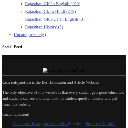
Rajasthan GK In Englsih
(199)
Rajasthan Gk In Hindi
(219)
Rajasthan GK PDF In English
(3)
Rajasthan History
(5)
Uncategorized
(6)
Social Feed
Currentquestion
is the Best Education and Article Website.
The only objective of this website is that every student gets good education
and students can see and download the student question answer and pdf
from this website.
Currentquestion!
Facebook
Instagram
Linkedin
Envelope
Pinterest
Tumblr