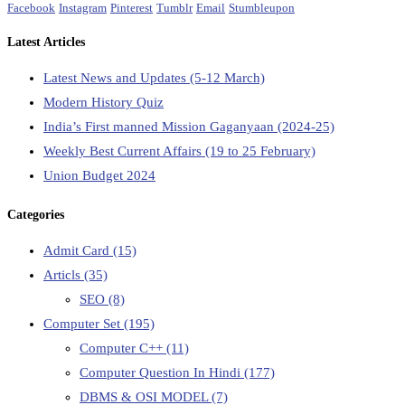
Facebook
Instagram
Pinterest
Tumblr
Email
Stumbleupon
Latest Articles
Latest News and Updates (5-12 March)
Modern History Quiz
India’s First manned Mission Gaganyaan (2024-25)
Weekly Best Current Affairs (19 to 25 February)
Union Budget 2024
Categories
Admit Card
(15)
Articls
(35)
SEO
(8)
Computer Set
(195)
Computer C++
(11)
Computer Question In Hindi
(177)
DBMS & OSI MODEL
(7)