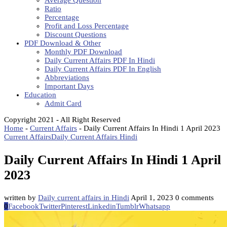
Average Question
Ratio
Percentage
Profit and Loss Percentage
Discount Questions
PDF Download & Other
Monthly PDF Download
Daily Current Affairs PDF In Hindi
Daily Current Affairs PDF In English
Abbreviations
Important Days
Education
Admit Card
Copyright 2021 - All Right Reserved
Home
-
Current Affairs
-
Daily Current Affairs In Hindi 1 April 2023
Current Affairs
Daily Current Affairs Hindi
Daily Current Affairs In Hindi 1 April
2023
written by
Daily current affairs in Hindi
April 1, 2023
0 comments
0
Facebook
Twitter
Pinterest
Linkedin
Tumblr
Whatsapp