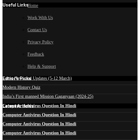
Useful Links
Home
Work With Us
Contact Us
Privacy Policy
Feedback
Help & Support
Edtior's Picks
Latest News and Updates (5-12 March)
Modern History Quiz
India’s First manned Mission Gaganyaan (2024-25)
Latest Articles
Computer Antivirus Question In Hindi
Computer Antivirus Question In Hindi
Computer Antivirus Question In Hindi
Computer Antivirus Question In Hindi