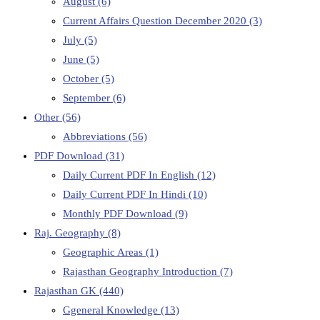
August
(6)
Current Affairs Question December 2020
(3)
July
(5)
June
(5)
October
(5)
September
(6)
Other
(56)
Abbreviations
(56)
PDF Download
(31)
Daily Current PDF In English
(12)
Daily Current PDF In Hindi
(10)
Monthly PDF Download
(9)
Raj. Geography
(8)
Geographic Areas
(1)
Rajasthan Geography Introduction
(7)
Rajasthan GK
(440)
Ggeneral Knowledge
(13)