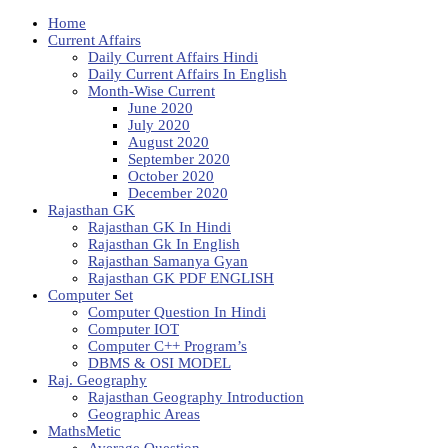
Home
Current Affairs
Daily Current Affairs Hindi
Daily Current Affairs In English
Month-Wise Current
June 2020
July 2020
August 2020
September 2020
October 2020
December 2020
Rajasthan GK
Rajasthan GK In Hindi
Rajasthan Gk In English
Rajasthan Samanya Gyan
Rajasthan GK PDF ENGLISH
Computer Set
Computer Question In Hindi
Computer IOT
Computer C++ Program’s
DBMS & OSI MODEL
Raj. Geography
Rajasthan Geography Introduction
Geographic Areas
MathsMetic