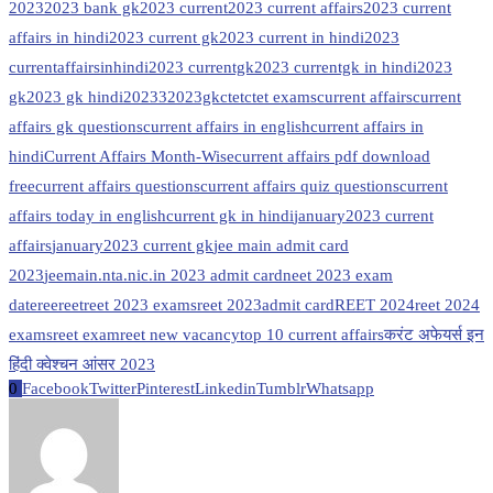
2023
2023 bank gk
2023 current
2023 current affairs
2023 current
affairs in hindi
2023 current gk
2023 current in hindi
2023
currentaffairsinhindi
2023 currentgk
2023 currentgk in hindi
2023
gk
2023 gk hindi
20233
2023gk
ctet
ctet exams
current affairs
current
affairs gk questions
current affairs in english
current affairs in
hindi
Current Affairs Month-Wise
current affairs pdf download
free
current affairs questions
current affairs quiz questions
current
affairs today in english
current gk in hindi
january2023 current
affairs
january2023 current gk
jee main admit card
2023
jeemain.nta.nic.in 2023 admit card
neet 2023 exam
date
ree
reet
reet 2023 exams
reet 2023admit card
REET 2024
reet 2024
exams
reet exam
reet new vacancy
top 10 current affairs
करंट अफेयर्स इन
हिंदी क्वेश्चन आंसर 2023
0
Facebook
Twitter
Pinterest
Linkedin
Tumblr
Whatsapp