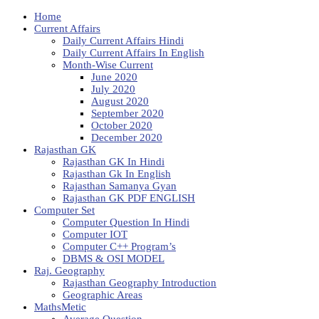
Home
Current Affairs
Daily Current Affairs Hindi
Daily Current Affairs In English
Month-Wise Current
June 2020
July 2020
August 2020
September 2020
October 2020
December 2020
Rajasthan GK
Rajasthan GK In Hindi
Rajasthan Gk In English
Rajasthan Samanya Gyan
Rajasthan GK PDF ENGLISH
Computer Set
Computer Question In Hindi
Computer IOT
Computer C++ Program’s
DBMS & OSI MODEL
Raj. Geography
Rajasthan Geography Introduction
Geographic Areas
MathsMetic