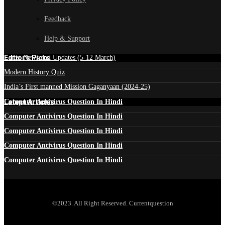
Feedback
Help & Support
Edtior's Picks
Latest News and Updates (5-12 March)
Modern History Quiz
India’s First manned Mission Gaganyaan (2024-25)
Latest Articles
Computer Antivirus Question In Hindi
Computer Antivirus Question In Hindi
Computer Antivirus Question In Hindi
Computer Antivirus Question In Hindi
Computer Antivirus Question In Hindi
©2023. All Right Reserved. Currentquestion