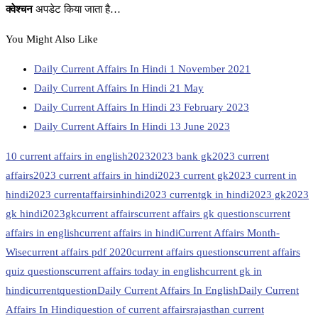
क्वेश्चन
अपडेट किया जाता है…
You Might Also Like
Daily Current Affairs In Hindi 1 November 2021
Daily Current Affairs In Hindi 21 May
Daily Current Affairs In Hindi 23 February 2023
Daily Current Affairs In Hindi 13 June 2023
10 current affairs in english
2023
2023 bank gk
2023 current
affairs
2023 current affairs in hindi
2023 current gk
2023 current in
hindi
2023 currentaffairsinhindi
2023 currentgk in hindi
2023 gk
2023
gk hindi
2023gk
current affairs
current affairs gk questions
current
affairs in english
current affairs in hindi
Current Affairs Month-
Wise
current affairs pdf 2020
current affairs questions
current affairs
quiz questions
current affairs today in english
current gk in
hindi
currentquestion
Daily Current Affairs In English
Daily Current
Affairs In Hindi
question of current affairs
rajasthan current