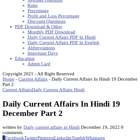
Average Question
Ratio
Percentage
Profit and Loss Percentage
Discount Questions
PDF Download & Other
Monthly PDF Download
Daily Current Affairs PDF In Hindi
Daily Current Affairs PDF In English
Abbreviations
Important Days
Education
Admit Card
Copyright 2021 - All Right Reserved
Home
-
Current Affairs
-
Daily Current Affairs In Hindi 19 December
Part 2
Current Affairs
Daily Current Affairs Hindi
Daily Current Affairs In Hindi 19
December Part 2
written by
Daily current affairs in Hindi
December 19, 2022
0
comments
0
Facebook
Twitter
Pinterest
Linkedin
Tumblr
Whatsapp