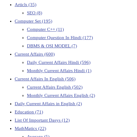
Articls
(35)
SEO
(8)
Computer Set
(195)
Computer C++
(11)
Computer Question In Hindi
(177)
DBMS & OSI MODEL
(7)
Current Affairs
(600)
Daily Current Affairs Hindi
(596)
Monthly Current Affairs Hindi
(1)
Current Affairs In English
(506)
Current Affairs English
(502)
Monthly Current Affairs English
(2)
Daily Current Affairs in English
(2)
Education
(71)
List Of Important Dasys
(12)
MathMatics
(22)
Average
(5)