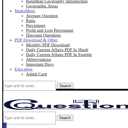
Rajasthan Geography Introduction
Geographic Areas
MathsMetic
Average Question
Ratio
Percentage
Profit and Loss Percentage
Discount Questions
PDF Download & Other
Monthly PDF Download
Daily Current Affairs PDF In Hindi
Daily Current Affairs PDF In English
Abbreviations
Important Days
Education
Admit Card
Search
Search