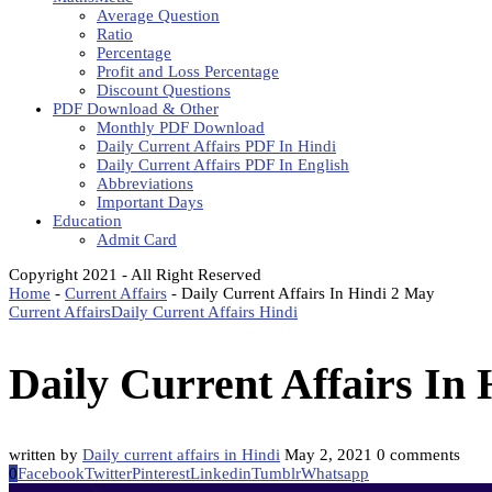
Average Question
Ratio
Percentage
Profit and Loss Percentage
Discount Questions
PDF Download & Other
Monthly PDF Download
Daily Current Affairs PDF In Hindi
Daily Current Affairs PDF In English
Abbreviations
Important Days
Education
Admit Card
Copyright 2021 - All Right Reserved
Home
-
Current Affairs
-
Daily Current Affairs In Hindi 2 May
Current Affairs
Daily Current Affairs Hindi
Daily Current Affairs In
written by
Daily current affairs in Hindi
May 2, 2021
0 comments
0
Facebook
Twitter
Pinterest
Linkedin
Tumblr
Whatsapp