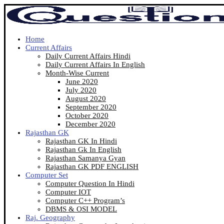
Home
Current Affairs
Daily Current Affairs Hindi
Daily Current Affairs In English
Month-Wise Current
June 2020
July 2020
August 2020
September 2020
October 2020
December 2020
Rajasthan GK
Rajasthan GK In Hindi
Rajasthan Gk In English
Rajasthan Samanya Gyan
Rajasthan GK PDF ENGLISH
Computer Set
Computer Question In Hindi
Computer IOT
Computer C++ Program’s
DBMS & OSI MODEL
Raj. Geography