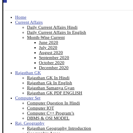
Home
Current Affairs
Daily Current Affairs Hindi
Daily Current Affairs In English
Month-Wise Current
June 2020
July 2020
August 2020
September 2020
October 2020
December 2020
Rajasthan GK
Rajasthan GK In Hindi
Rajasthan Gk In English
Rajasthan Samanya Gyan
Rajasthan GK PDF ENGLISH
Computer Set
Computer Question In Hindi
Computer IOT
Computer C++ Program’s
DBMS & OSI MODEL
Raj. Geography
Rajasthan Geography Introduction