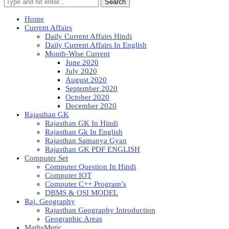
Search
Home
Current Affairs
Daily Current Affairs Hindi
Daily Current Affairs In English
Month-Wise Current
June 2020
July 2020
August 2020
September 2020
October 2020
December 2020
Rajasthan GK
Rajasthan GK In Hindi
Rajasthan Gk In English
Rajasthan Samanya Gyan
Rajasthan GK PDF ENGLISH
Computer Set
Computer Question In Hindi
Computer IOT
Computer C++ Program’s
DBMS & OSI MODEL
Raj. Geography
Rajasthan Geography Introduction
Geographic Areas
MathsMetic