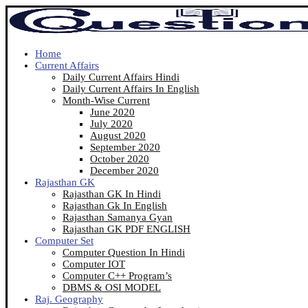
Home
Current Affairs
Daily Current Affairs Hindi
Daily Current Affairs In English
Month-Wise Current
June 2020
July 2020
August 2020
September 2020
October 2020
December 2020
Rajasthan GK
Rajasthan GK In Hindi
Rajasthan Gk In English
Rajasthan Samanya Gyan
Rajasthan GK PDF ENGLISH
Computer Set
Computer Question In Hindi
Computer IOT
Computer C++ Program’s
DBMS & OSI MODEL
Raj. Geography