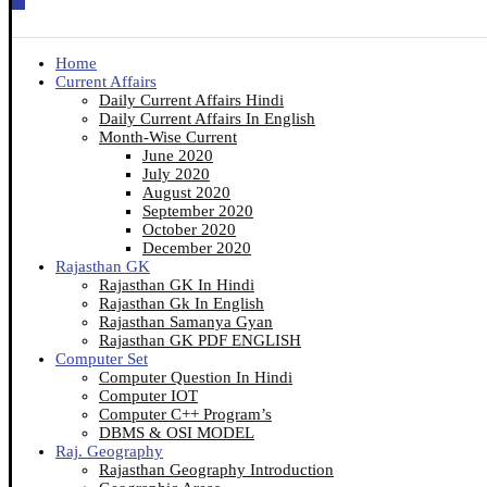
Home
Current Affairs
Daily Current Affairs Hindi
Daily Current Affairs In English
Month-Wise Current
June 2020
July 2020
August 2020
September 2020
October 2020
December 2020
Rajasthan GK
Rajasthan GK In Hindi
Rajasthan Gk In English
Rajasthan Samanya Gyan
Rajasthan GK PDF ENGLISH
Computer Set
Computer Question In Hindi
Computer IOT
Computer C++ Program’s
DBMS & OSI MODEL
Raj. Geography
Rajasthan Geography Introduction