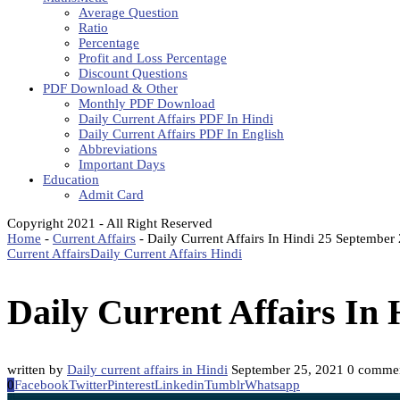
Average Question
Ratio
Percentage
Profit and Loss Percentage
Discount Questions
PDF Download & Other
Monthly PDF Download
Daily Current Affairs PDF In Hindi
Daily Current Affairs PDF In English
Abbreviations
Important Days
Education
Admit Card
Copyright 2021 - All Right Reserved
Home
-
Current Affairs
-
Daily Current Affairs In Hindi 25 September
Current Affairs
Daily Current Affairs Hindi
Daily Current Affairs In
written by
Daily current affairs in Hindi
September 25, 2021
0 comme
0
Facebook
Twitter
Pinterest
Linkedin
Tumblr
Whatsapp