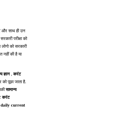
र
और साथ ही उन
ो सरकारी परीक्षा को
े लोगो को सरकारी
 नहीं की है या
्य ज्ञान
,
करंट
र को पूछा जाता है.
आपकी
सामान्य
ंट
करंट
,
daily current