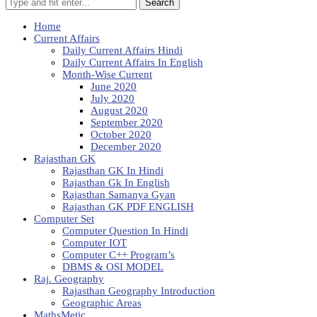
Search
Home
Current Affairs
Daily Current Affairs Hindi
Daily Current Affairs In English
Month-Wise Current
June 2020
July 2020
August 2020
September 2020
October 2020
December 2020
Rajasthan GK
Rajasthan GK In Hindi
Rajasthan Gk In English
Rajasthan Samanya Gyan
Rajasthan GK PDF ENGLISH
Computer Set
Computer Question In Hindi
Computer IOT
Computer C++ Program’s
DBMS & OSI MODEL
Raj. Geography
Rajasthan Geography Introduction
Geographic Areas
MathsMetic