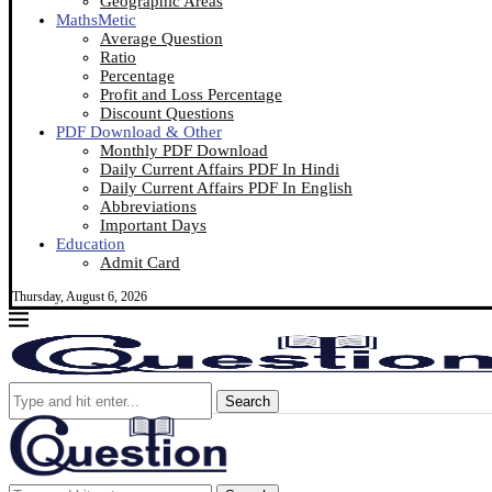
Geographic Areas
MathsMetic
Average Question
Ratio
Percentage
Profit and Loss Percentage
Discount Questions
PDF Download & Other
Monthly PDF Download
Daily Current Affairs PDF In Hindi
Daily Current Affairs PDF In English
Abbreviations
Important Days
Education
Admit Card
Thursday, August 6, 2026
Search