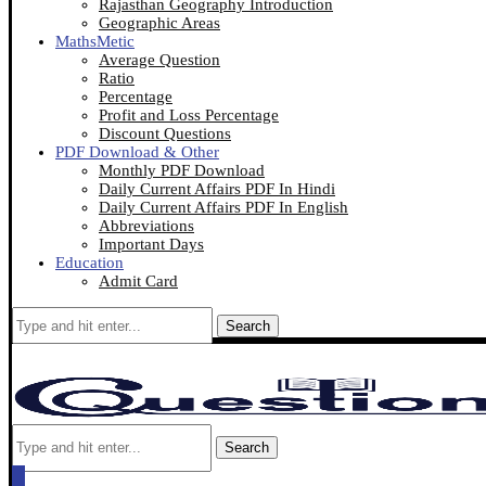
Rajasthan Geography Introduction
Geographic Areas
MathsMetic
Average Question
Ratio
Percentage
Profit and Loss Percentage
Discount Questions
PDF Download & Other
Monthly PDF Download
Daily Current Affairs PDF In Hindi
Daily Current Affairs PDF In English
Abbreviations
Important Days
Education
Admit Card
Search
Search