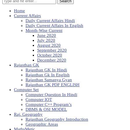
Search
Home
Current Affairs
Daily Current Affairs Hindi
Daily Current Affairs In English
Month-Wise Current
June 2020
July 2020
August 2020
September 2020
October 2020
December 2020
Rajasthan GK
Rajasthan GK In Hindi
Rajasthan Gk In English
Rajasthan Samanya Gyan
Rajasthan GK PDF ENGLISH
Computer Set
Computer Question In Hindi
Computer IOT
Computer C++ Program’s
DBMS & OSI MODEL
Raj. Geography
Rajasthan Geography Introduction
Geographic Areas
MathsMetic