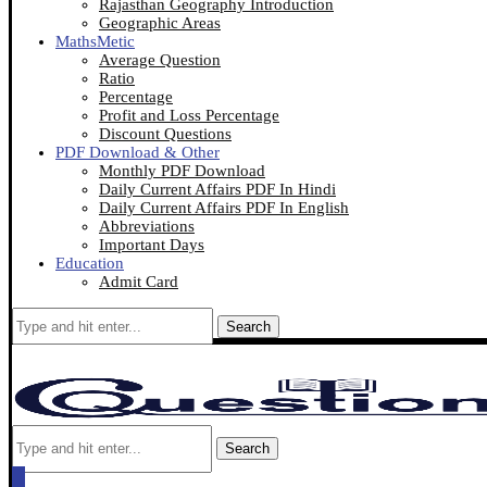
Rajasthan Geography Introduction
Geographic Areas
MathsMetic
Average Question
Ratio
Percentage
Profit and Loss Percentage
Discount Questions
PDF Download & Other
Monthly PDF Download
Daily Current Affairs PDF In Hindi
Daily Current Affairs PDF In English
Abbreviations
Important Days
Education
Admit Card
Search
Search