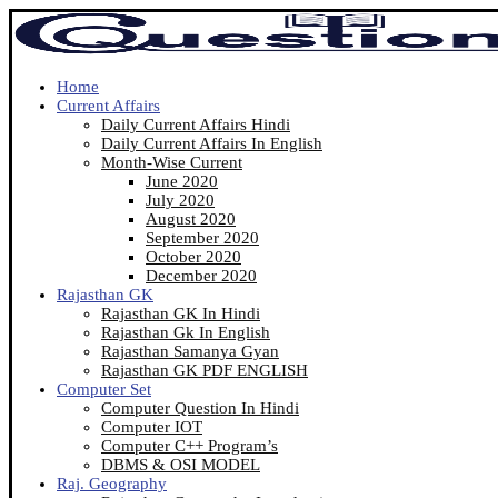
Home
Current Affairs
Daily Current Affairs Hindi
Daily Current Affairs In English
Month-Wise Current
June 2020
July 2020
August 2020
September 2020
October 2020
December 2020
Rajasthan GK
Rajasthan GK In Hindi
Rajasthan Gk In English
Rajasthan Samanya Gyan
Rajasthan GK PDF ENGLISH
Computer Set
Computer Question In Hindi
Computer IOT
Computer C++ Program’s
DBMS & OSI MODEL
Raj. Geography