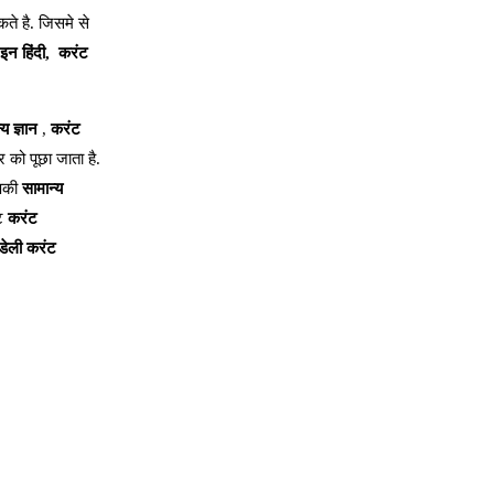
ते है. जिसमे से
इन हिंदी,
करंट
्य ज्ञान
,
करंट
र को पूछा जाता है.
आपकी
सामान्य
ंट
करंट
डेली करंट