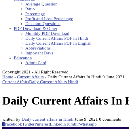
Average Question
Ratio
Percentage
Profit and Loss Percentage
Discount Questions
PDF Download & Other
Monthly PDF Download
Daily Current Affairs PDF In Hindi
Daily Current Affairs PDF In English
Abbreviations
Important Days
Education
Admit Card
Copyright 2021 - All Right Reserved
Home
-
Current Affairs
-
Daily Current Affairs In Hindi 9 June 2021
Current Affairs
Daily Current Affairs Hindi
Daily Current Affairs In 
written by
Daily current affairs in Hindi
June 9, 2021
0 comments
0
Facebook
Twitter
Pinterest
Linkedin
Tumblr
Whatsapp