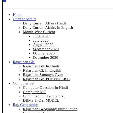
Home
Current Affairs
Daily Current Affairs Hindi
Daily Current Affairs In English
Month-Wise Current
June 2020
July 2020
August 2020
September 2020
October 2020
December 2020
Rajasthan GK
Rajasthan GK In Hindi
Rajasthan Gk In English
Rajasthan Samanya Gyan
Rajasthan GK PDF ENGLISH
Computer Set
Computer Question In Hindi
Computer IOT
Computer C++ Program’s
DBMS & OSI MODEL
Raj. Geography
Rajasthan Geography Introduction