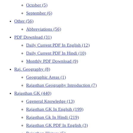
October
(5)
September
(6)
Other
(56)
Abbreviations
(56)
PDF Download
(31)
Daily Current PDF In English
(12)
Daily Current PDF In Hindi
(10)
Monthly PDF Download
(9)
Raj. Geography
(8)
Geographic Areas
(1)
Rajasthan Geography Introduction
(7)
Rajasthan GK
(440)
Ggeneral Knowledge
(13)
Rajasthan GK In Englsih
(199)
Rajasthan Gk In Hindi
(219)
Rajasthan GK PDF In English
(3)