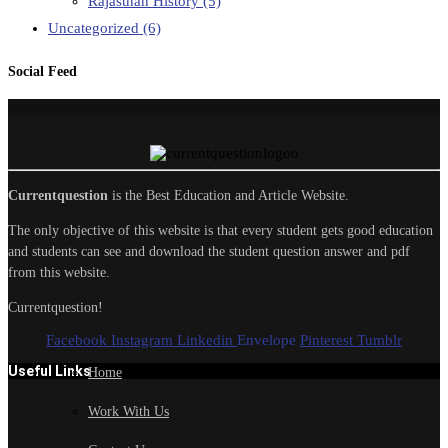
Rajasthan History
(5)
Uncategorized
(6)
Social Feed
Currentquestion
is the Best Education and Article Website.
The only objective of this website is that every student gets good education
and students can see and download the student question answer and pdf
from this website.
Currentquestion!
Facebook
Instagram
Linkedin
Envelope
Pinterest
Tumblr
Useful Links
Home
Work With Us