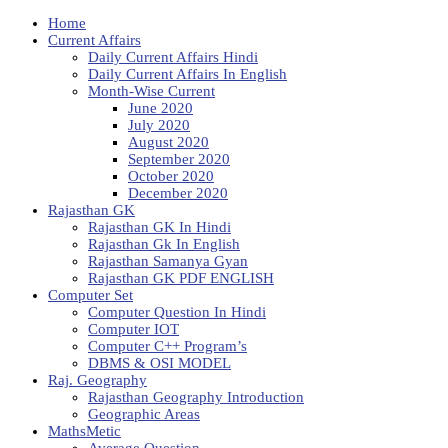
Home
Current Affairs
Daily Current Affairs Hindi
Daily Current Affairs In English
Month-Wise Current
June 2020
July 2020
August 2020
September 2020
October 2020
December 2020
Rajasthan GK
Rajasthan GK In Hindi
Rajasthan Gk In English
Rajasthan Samanya Gyan
Rajasthan GK PDF ENGLISH
Computer Set
Computer Question In Hindi
Computer IOT
Computer C++ Program’s
DBMS & OSI MODEL
Raj. Geography
Rajasthan Geography Introduction
Geographic Areas
MathsMetic