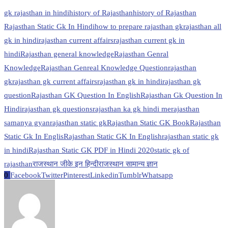
gk rajasthan in hindi
history of Rajasthan
history of Rajasthan
Rajasthan Static Gk In Hindi
how to prepare rajasthan gk
rajasthan all
gk in hindi
rajasthan current affairs
rajasthan current gk in
hindi
Rajasthan general knowledge
Rajasthan Genral
Knowledge
Rajasthan Genreal Knowledge Question
rajasthan
gk
rajasthan gk current affairs
rajasthan gk in hindi
rajasthan gk
question
Rajasthan GK Question In English
Rajasthan Gk Question In
Hindi
rajasthan gk questions
rajasthan ka gk hindi me
rajasthan
samanya gyan
rajasthan static gk
Rajasthan Static GK Book
Rajasthan
Static Gk In Englis
Rajasthan Static GK In English
rajasthan static gk
in hindi
Rajasthan Static GK PDF in Hindi 2020
static gk of
rajasthan
राजस्थान जीके इन हिन्दी
राजस्थान सामान्य ज्ञान
0
Facebook
Twitter
Pinterest
Linkedin
Tumblr
Whatsapp