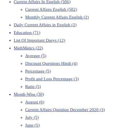
Current Affairs In English
(506)
Current Affairs English
(502)
Monthly Current Affairs English
(2)
Daily Current Affairs in English
(2)
Education
(71)
List Of Important Dasys
(12)
MathMatics
(22)
Average
(5)
Discount Questions Hindi
(4)
Percentage
(5)
Profit and Loss Percentage
(3)
Ratio
(5)
Month-Wise
(30)
August
(6)
Current Affairs Question December 2020
(3)
July
(5)
June
(5)