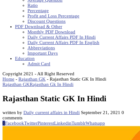
Average Question
Ratio
Percentage
Profit and Loss Percentage
Discount Questions
PDF Download & Other
Monthly PDF Download
Daily Current Affairs PDF In Hindi
Daily Current Affairs PDF In English
Abbreviations
Important Days
Education
Admit Card
Copyright 2021 - All Right Reserved
Home
-
Rajasthan GK
-
Rajasthan Static GK In Hindi
Rajasthan GK
Rajasthan Gk In Hindi
Rajasthan Static GK In Hindi
written by
Daily current affairs in Hindi
September 21, 2021
0
comments
0
Facebook
Twitter
Pinterest
Linkedin
Tumblr
Whatsapp