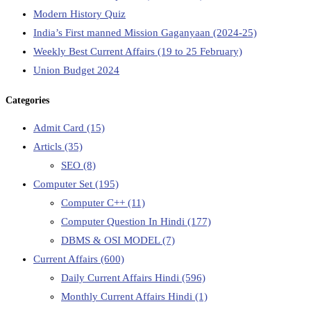
Modern History Quiz
India’s First manned Mission Gaganyaan (2024-25)
Weekly Best Current Affairs (19 to 25 February)
Union Budget 2024
Categories
Admit Card
(15)
Articls
(35)
SEO
(8)
Computer Set
(195)
Computer C++
(11)
Computer Question In Hindi
(177)
DBMS & OSI MODEL
(7)
Current Affairs
(600)
Daily Current Affairs Hindi
(596)
Monthly Current Affairs Hindi
(1)