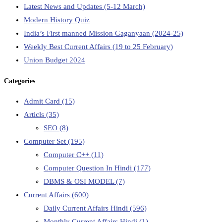
Latest News and Updates (5-12 March)
Modern History Quiz
India’s First manned Mission Gaganyaan (2024-25)
Weekly Best Current Affairs (19 to 25 February)
Union Budget 2024
Categories
Admit Card
(15)
Articls
(35)
SEO
(8)
Computer Set
(195)
Computer C++
(11)
Computer Question In Hindi
(177)
DBMS & OSI MODEL
(7)
Current Affairs
(600)
Daily Current Affairs Hindi
(596)
Monthly Current Affairs Hindi
(1)