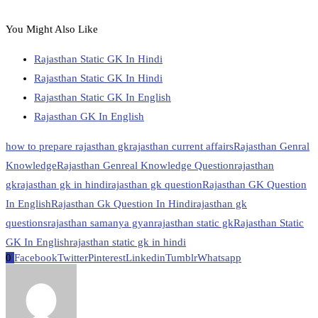
You Might Also Like
Rajasthan Static GK In Hindi
Rajasthan Static GK In Hindi
Rajasthan Static GK In English
Rajasthan GK In English
how to prepare rajasthan gk
rajasthan current affairs
Rajasthan Genral
Knowledge
Rajasthan Genreal Knowledge Question
rajasthan
gk
rajasthan gk in hindi
rajasthan gk question
Rajasthan GK Question
In English
Rajasthan Gk Question In Hindi
rajasthan gk
questions
rajasthan samanya gyan
rajasthan static gk
Rajasthan Static
GK In English
rajasthan static gk in hindi
0
Facebook
Twitter
Pinterest
Linkedin
Tumblr
Whatsapp