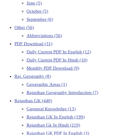
June
(5)
October
(5)
September
(6)
Other
(56)
Abbreviations
(56)
PDF Download
(31)
Daily Current PDF In English
(12)
Daily Current PDF In Hindi
(10)
Monthly PDF Download
(9)
Raj. Geography
(8)
Geographic Areas
(1)
Rajasthan Geography Introduction
(7)
Rajasthan GK
(440)
Ggeneral Knowledge
(13)
Rajasthan GK In Englsih
(199)
Rajasthan Gk In Hindi
(219)
Rajasthan GK PDF In English
(3)