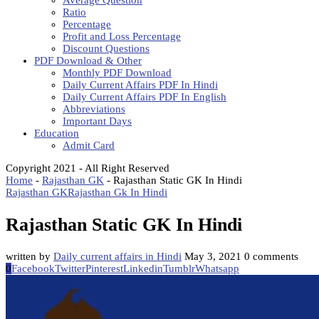
Average Question
Ratio
Percentage
Profit and Loss Percentage
Discount Questions
PDF Download & Other
Monthly PDF Download
Daily Current Affairs PDF In Hindi
Daily Current Affairs PDF In English
Abbreviations
Important Days
Education
Admit Card
Copyright 2021 - All Right Reserved
Home
-
Rajasthan GK
-
Rajasthan Static GK In Hindi
Rajasthan GK
Rajasthan Gk In Hindi
Rajasthan Static GK In Hindi
written by
Daily current affairs in Hindi
May 3, 2021
0 comments
0
Facebook
Twitter
Pinterest
Linkedin
Tumblr
Whatsapp