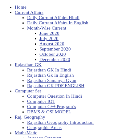
Home
Current Affairs
Daily Current Affairs Hindi
Daily Current Affairs In English
Month-Wise Current
June 2020
July 2020
August 2020
September 2020
October 2020
December 2020
Rajasthan GK
Rajasthan GK In Hindi
Rajasthan Gk In English
Rajasthan Samanya Gyan
Rajasthan GK PDF ENGLISH
Computer Set
Computer Question In Hindi
Computer IOT
Computer C++ Program’s
DBMS & OSI MODEL
Raj. Geography
Rajasthan Geography Introduction
Geographic Areas
MathsMetic