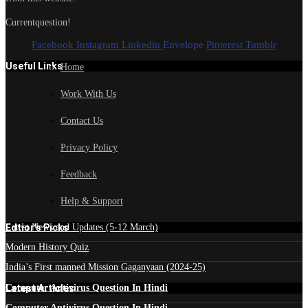
Currentquestion!
Facebook
Instagram
Linkedin
Envelope
Pinterest
Tumblr
Useful Links
Home
Work With Us
Contact Us
Privacy Policy
Feedback
Help & Support
Edtior's Picks
Latest News and Updates (5-12 March)
Modern History Quiz
India’s First manned Mission Gaganyaan (2024-25)
Latest Articles
Computer Antivirus Question In Hindi
Computer Antivirus Question In Hindi