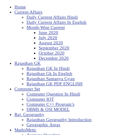
Home
Current Affairs
Daily Current Affairs Hindi
Daily Current Affairs In English
Month-Wise Current
June 2020
July 2020
August 2020
September 2020
October 2020
December 2020
Rajasthan GK
Rajasthan GK In Hindi
Rajasthan Gk In English
Rajasthan Samanya Gyan
Rajasthan GK PDF ENGLISH
Computer Set
Computer Question In Hindi
Computer IOT
Computer C++ Program’s
DBMS & OSI MODEL
Raj. Geography
Rajasthan Geography Introduction
Geographic Areas
MathsMetic