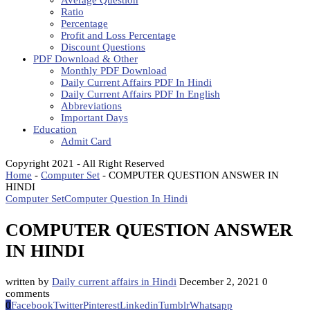
Average Question
Ratio
Percentage
Profit and Loss Percentage
Discount Questions
PDF Download & Other
Monthly PDF Download
Daily Current Affairs PDF In Hindi
Daily Current Affairs PDF In English
Abbreviations
Important Days
Education
Admit Card
Copyright 2021 - All Right Reserved
Home
-
Computer Set
-
COMPUTER QUESTION ANSWER IN
HINDI
Computer Set
Computer Question In Hindi
COMPUTER QUESTION ANSWER
IN HINDI
written by
Daily current affairs in Hindi
December 2, 2021
0
comments
0
Facebook
Twitter
Pinterest
Linkedin
Tumblr
Whatsapp