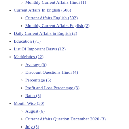
Monthly Current Affairs Hindi
(1)
Current Affairs In English
(506)
Current Affairs English
(502)
Monthly Current Affairs English
(2)
Daily Current Affairs in English
(2)
Education
(71)
List Of Important Dasys
(12)
MathMatics
(22)
Average
(5)
Discount Questions Hindi
(4)
Percentage
(5)
Profit and Loss Percentage
(3)
Ratio
(5)
Month-Wise
(30)
August
(6)
Current Affairs Question December 2020
(3)
July
(5)