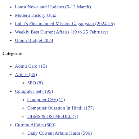
Latest News and Updates (5-12 March)
Modern History Quiz
India’s First manned Mission Gaganyaan (2024-25)
Weekly Best Current Affairs (19 to 25 February)
Union Budget 2024
Categories
Admit Card
(15)
Articls
(35)
SEO
(8)
Computer Set
(195)
Computer C++
(11)
Computer Question In Hindi
(177)
DBMS & OSI MODEL
(7)
Current Affairs
(600)
Daily Current Affairs Hindi
(596)