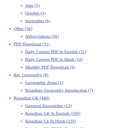
June
(5)
October
(5)
September
(6)
Other
(56)
Abbreviations
(56)
PDF Download
(31)
Daily Current PDF In English
(12)
Daily Current PDF In Hindi
(10)
Monthly PDF Download
(9)
Raj. Geography
(8)
Geographic Areas
(1)
Rajasthan Geography Introduction
(7)
Rajasthan GK
(440)
Ggeneral Knowledge
(13)
Rajasthan GK In Englsih
(199)
Rajasthan Gk In Hindi
(219)