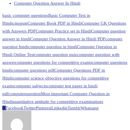
Computer Question Answer In Hindi
basic computer questions
Basic Computer Test in
Hindi
cmoputr
Computer Book PDF in Hindi
Computer GK Questions
with Answers PDF
Computer Practice set in Hindi
Computer question
answer in hindi
Computer Question Answer in Hindi PDF
computer
question hindi
computer question in hindi
Computer Question in
Hindi Online Test
computer question quiz
computer question with
answer
computer questions for competitive exams
computer questions
hindi
computer questions pdf
Computer Questions PDF in
Hindi
computer science objective questions for competitive
exams
computer subjects
computer test paper in hindi
pdf
computerquestion
Most important Computer Question in
Hindi
quantitative aptitude for competitive examinations
0
Facebook
Twitter
Pinterest
Linkedin
Tumblr
Whatsapp