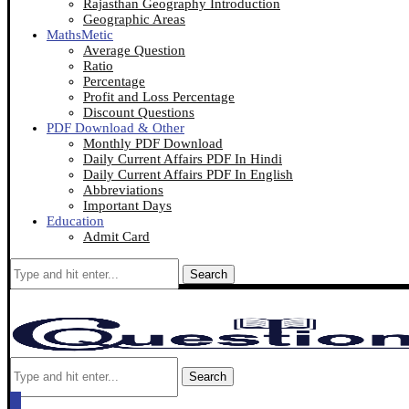
Rajasthan Geography Introduction
Geographic Areas
MathsMetic
Average Question
Ratio
Percentage
Profit and Loss Percentage
Discount Questions
PDF Download & Other
Monthly PDF Download
Daily Current Affairs PDF In Hindi
Daily Current Affairs PDF In English
Abbreviations
Important Days
Education
Admit Card
Search
Search