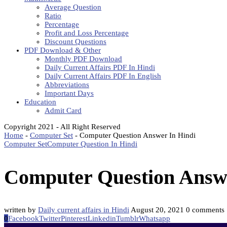
Average Question
Ratio
Percentage
Profit and Loss Percentage
Discount Questions
PDF Download & Other
Monthly PDF Download
Daily Current Affairs PDF In Hindi
Daily Current Affairs PDF In English
Abbreviations
Important Days
Education
Admit Card
Copyright 2021 - All Right Reserved
Home
-
Computer Set
-
Computer Question Answer In Hindi
Computer Set
Computer Question In Hindi
Computer Question Answe
written by
Daily current affairs in Hindi
August 20, 2021
0 comments
0
Facebook
Twitter
Pinterest
Linkedin
Tumblr
Whatsapp