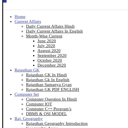
Home
Current Affairs
Daily Current Affairs Hindi
Daily Current Affairs In English
Month-Wise Current
June 2020
July 2020
August 2020
September 2020
October 2020
December 2020
Rajasthan GK
Rajasthan GK In Hindi
Rajasthan Gk In English
Rajasthan Samanya Gyan
Rajasthan GK PDF ENGLISH
Computer Set
Computer Question In Hindi
Computer IOT
Computer C++ Program’s
DBMS & OSI MODEL
Raj. Geography
Rajasthan Geography Introduction