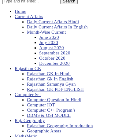
Search
Home
Current Affairs
Daily Current Affairs Hindi
Daily Current Affairs In English
Month-Wise Current
June 2020
July 2020
August 2020
September 2020
October 2020
December 2020
Rajasthan GK
Rajasthan GK In Hindi
Rajasthan Gk In English
Rajasthan Samanya Gyan
Rajasthan GK PDF ENGLISH
Computer Set
Computer Question In Hindi
Computer IOT
Computer C++ Program’s
DBMS & OSI MODEL
Raj. Geography
Rajasthan Geography Introduction
Geographic Areas
MathsMetic