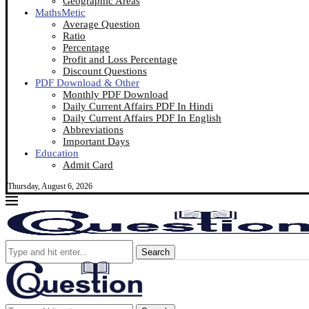
Geographic Areas
MathsMetic
Average Question
Ratio
Percentage
Profit and Loss Percentage
Discount Questions
PDF Download & Other
Monthly PDF Download
Daily Current Affairs PDF In Hindi
Daily Current Affairs PDF In English
Abbreviations
Important Days
Education
Admit Card
Thursday, August 6, 2026
Search