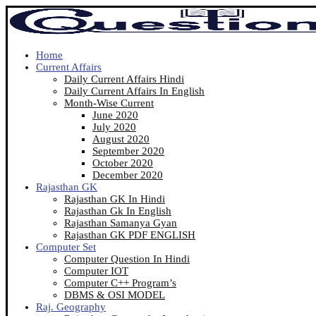
Home
Current Affairs
Daily Current Affairs Hindi
Daily Current Affairs In English
Month-Wise Current
June 2020
July 2020
August 2020
September 2020
October 2020
December 2020
Rajasthan GK
Rajasthan GK In Hindi
Rajasthan Gk In English
Rajasthan Samanya Gyan
Rajasthan GK PDF ENGLISH
Computer Set
Computer Question In Hindi
Computer IOT
Computer C++ Program’s
DBMS & OSI MODEL
Raj. Geography