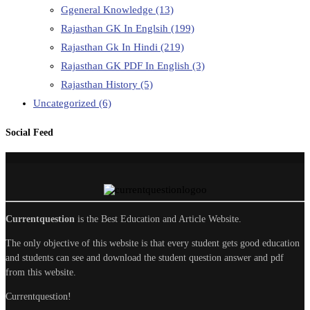
Ggeneral Knowledge
(13)
Rajasthan GK In Englsih
(199)
Rajasthan Gk In Hindi
(219)
Rajasthan GK PDF In English
(3)
Rajasthan History
(5)
Uncategorized
(6)
Social Feed
Currentquestion
is the Best Education and Article Website.
The only objective of this website is that every student gets good education
and students can see and download the student question answer and pdf
from this website.
Currentquestion!