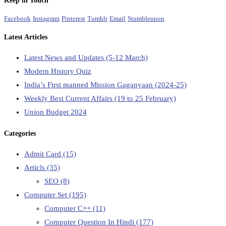
Keep in Touch
Facebook
Instagram
Pinterest
Tumblr
Email
Stumbleupon
Latest Articles
Latest News and Updates (5-12 March)
Modern History Quiz
India’s First manned Mission Gaganyaan (2024-25)
Weekly Best Current Affairs (19 to 25 February)
Union Budget 2024
Categories
Admit Card
(15)
Articls
(35)
SEO
(8)
Computer Set
(195)
Computer C++
(11)
Computer Question In Hindi
(177)