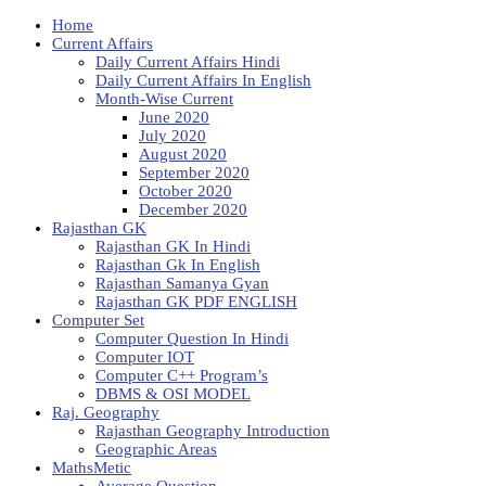
Home
Current Affairs
Daily Current Affairs Hindi
Daily Current Affairs In English
Month-Wise Current
June 2020
July 2020
August 2020
September 2020
October 2020
December 2020
Rajasthan GK
Rajasthan GK In Hindi
Rajasthan Gk In English
Rajasthan Samanya Gyan
Rajasthan GK PDF ENGLISH
Computer Set
Computer Question In Hindi
Computer IOT
Computer C++ Program’s
DBMS & OSI MODEL
Raj. Geography
Rajasthan Geography Introduction
Geographic Areas
MathsMetic