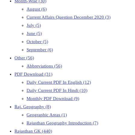
Month-Wise
(30)
August
(6)
Current Affairs Question December 2020
(3)
July
(5)
June
(5)
October
(5)
September
(6)
Other
(56)
Abbreviations
(56)
PDF Download
(31)
Daily Current PDF In English
(12)
Daily Current PDF In Hindi
(10)
Monthly PDF Download
(9)
Raj. Geography
(8)
Geographic Areas
(1)
Rajasthan Geography Introduction
(7)
Rajasthan GK
(440)