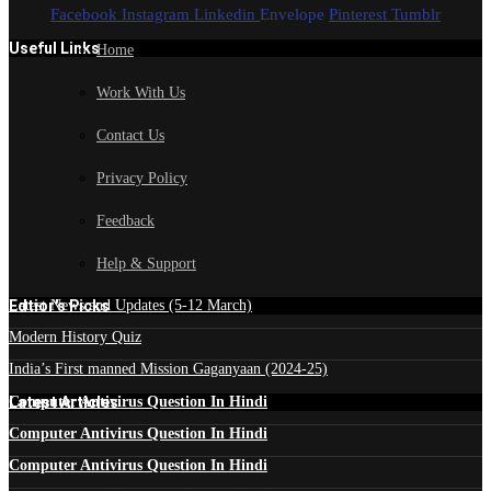
Facebook
Instagram
Linkedin
Envelope
Pinterest
Tumblr
Useful Links
Home
Work With Us
Contact Us
Privacy Policy
Feedback
Help & Support
Edtior's Picks
Latest News and Updates (5-12 March)
Modern History Quiz
India’s First manned Mission Gaganyaan (2024-25)
Latest Articles
Computer Antivirus Question In Hindi
Computer Antivirus Question In Hindi
Computer Antivirus Question In Hindi