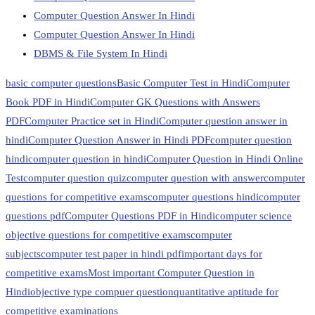
Computer Question Answer In Hindi
Computer Question Answer In Hindi
DBMS & File System In Hindi
basic computer questions
Basic Computer Test in Hindi
Computer
Book PDF in Hindi
Computer GK Questions with Answers
PDF
Computer Practice set in Hindi
Computer question answer in
hindi
Computer Question Answer in Hindi PDF
computer question
hindi
computer question in hindi
Computer Question in Hindi Online
Test
computer question quiz
computer question with answer
computer
questions for competitive exams
computer questions hindi
computer
questions pdf
Computer Questions PDF in Hindi
computer science
objective questions for competitive exams
computer
subjects
computer test paper in hindi pdf
important days for
competitive exams
Most important Computer Question in
Hindi
objective type compuer question
quantitative aptitude for
competitive examinations