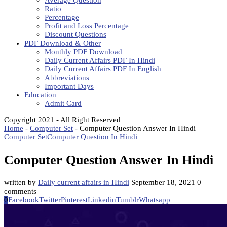
Average Question
Ratio
Percentage
Profit and Loss Percentage
Discount Questions
PDF Download & Other
Monthly PDF Download
Daily Current Affairs PDF In Hindi
Daily Current Affairs PDF In English
Abbreviations
Important Days
Education
Admit Card
Copyright 2021 - All Right Reserved
Home
-
Computer Set
-
Computer Question Answer In Hindi
Computer Set
Computer Question In Hindi
Computer Question Answer In Hindi
written by
Daily current affairs in Hindi
September 18, 2021
0
comments
0
Facebook
Twitter
Pinterest
Linkedin
Tumblr
Whatsapp