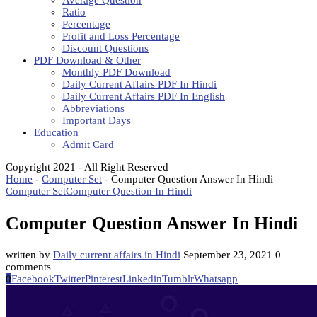
Average Question
Ratio
Percentage
Profit and Loss Percentage
Discount Questions
PDF Download & Other
Monthly PDF Download
Daily Current Affairs PDF In Hindi
Daily Current Affairs PDF In English
Abbreviations
Important Days
Education
Admit Card
Copyright 2021 - All Right Reserved
Home
-
Computer Set
-
Computer Question Answer In Hindi
Computer Set
Computer Question In Hindi
Computer Question Answer In Hindi
written by
Daily current affairs in Hindi
September 23, 2021
0
comments
0
Facebook
Twitter
Pinterest
Linkedin
Tumblr
Whatsapp