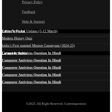
Privacy Policy
Feedback
Help & Support
Edtior's Picks
Latest News and Updates (5-12 March)
Modern History Quiz
India’s First manned Mission Gaganyaan (2024-25)
Latest Articles
Computer Antivirus Question In Hindi
Computer Antivirus Question In Hindi
Computer Antivirus Question In Hindi
Computer Antivirus Question In Hindi
Computer Antivirus Question In Hindi
©2023. All Right Reserved. Currentquestion