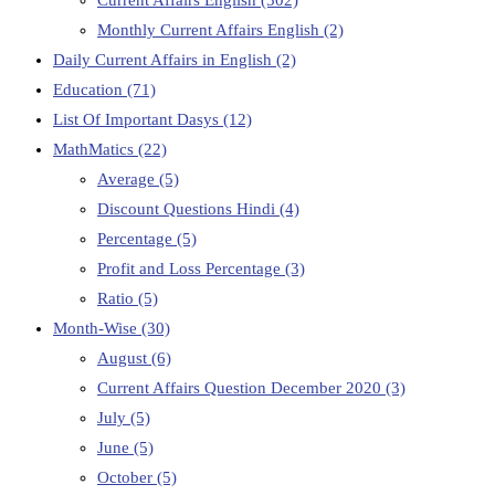
Monthly Current Affairs English
(2)
Daily Current Affairs in English
(2)
Education
(71)
List Of Important Dasys
(12)
MathMatics
(22)
Average
(5)
Discount Questions Hindi
(4)
Percentage
(5)
Profit and Loss Percentage
(3)
Ratio
(5)
Month-Wise
(30)
August
(6)
Current Affairs Question December 2020
(3)
July
(5)
June
(5)
October
(5)