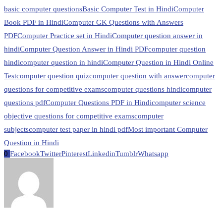
basic computer questions
Basic Computer Test in Hindi
Computer
Book PDF in Hindi
Computer GK Questions with Answers
PDF
Computer Practice set in Hindi
Computer question answer in
hindi
Computer Question Answer in Hindi PDF
computer question
hindi
computer question in hindi
Computer Question in Hindi Online
Test
computer question quiz
computer question with answer
computer
questions for competitive exams
computer questions hindi
computer
questions pdf
Computer Questions PDF in Hindi
computer science
objective questions for competitive exams
computer
subjects
computer test paper in hindi pdf
Most important Computer
Question in Hindi
0
Facebook
Twitter
Pinterest
Linkedin
Tumblr
Whatsapp