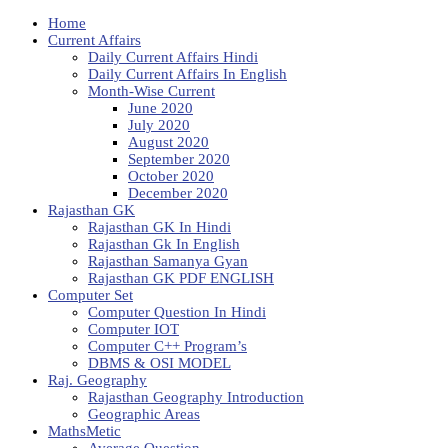
Home
Current Affairs
Daily Current Affairs Hindi
Daily Current Affairs In English
Month-Wise Current
June 2020
July 2020
August 2020
September 2020
October 2020
December 2020
Rajasthan GK
Rajasthan GK In Hindi
Rajasthan Gk In English
Rajasthan Samanya Gyan
Rajasthan GK PDF ENGLISH
Computer Set
Computer Question In Hindi
Computer IOT
Computer C++ Program’s
DBMS & OSI MODEL
Raj. Geography
Rajasthan Geography Introduction
Geographic Areas
MathsMetic