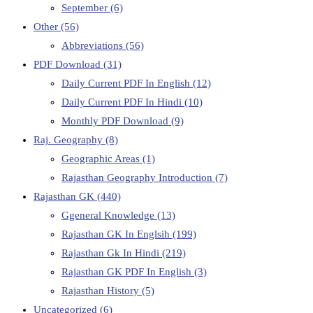
September
(6)
Other
(56)
Abbreviations
(56)
PDF Download
(31)
Daily Current PDF In English
(12)
Daily Current PDF In Hindi
(10)
Monthly PDF Download
(9)
Raj. Geography
(8)
Geographic Areas
(1)
Rajasthan Geography Introduction
(7)
Rajasthan GK
(440)
Ggeneral Knowledge
(13)
Rajasthan GK In Englsih
(199)
Rajasthan Gk In Hindi
(219)
Rajasthan GK PDF In English
(3)
Rajasthan History
(5)
Uncategorized
(6)