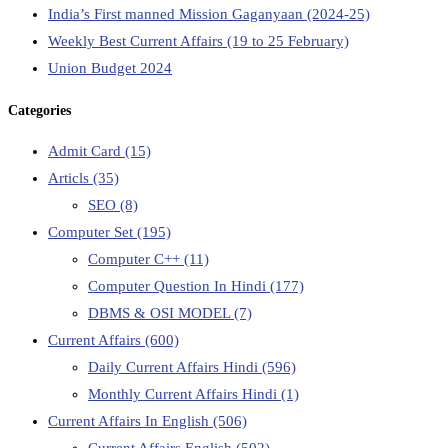
India’s First manned Mission Gaganyaan (2024-25)
Weekly Best Current Affairs (19 to 25 February)
Union Budget 2024
Categories
Admit Card
(15)
Articls
(35)
SEO
(8)
Computer Set
(195)
Computer C++
(11)
Computer Question In Hindi
(177)
DBMS & OSI MODEL
(7)
Current Affairs
(600)
Daily Current Affairs Hindi
(596)
Monthly Current Affairs Hindi
(1)
Current Affairs In English
(506)
Current Affairs English
(502)