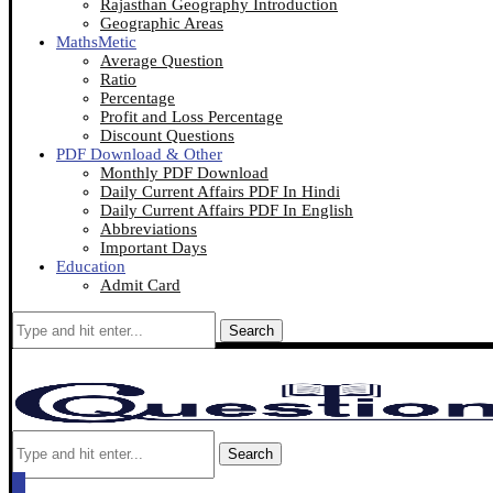
Rajasthan Geography Introduction
Geographic Areas
MathsMetic
Average Question
Ratio
Percentage
Profit and Loss Percentage
Discount Questions
PDF Download & Other
Monthly PDF Download
Daily Current Affairs PDF In Hindi
Daily Current Affairs PDF In English
Abbreviations
Important Days
Education
Admit Card
Search
Search