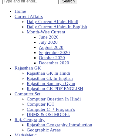
Search
Home
Current Affairs
Daily Current Affairs Hindi
Daily Current Affairs In English
Month-Wise Current
June 2020
July 2020
August 2020
September 2020
October 2020
December 2020
Rajasthan GK
Rajasthan GK In Hindi
Rajasthan Gk In English
Rajasthan Samanya Gyan
Rajasthan GK PDF ENGLISH
Computer Set
Computer Question In Hindi
Computer IOT
Computer C++ Program’s
DBMS & OSI MODEL
Raj. Geography
Rajasthan Geography Introduction
Geographic Areas
MathsMetic