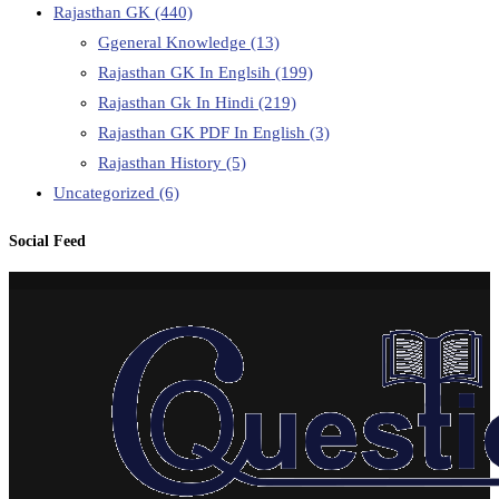
Rajasthan GK
(440)
Ggeneral Knowledge
(13)
Rajasthan GK In Englsih
(199)
Rajasthan Gk In Hindi
(219)
Rajasthan GK PDF In English
(3)
Rajasthan History
(5)
Uncategorized
(6)
Social Feed