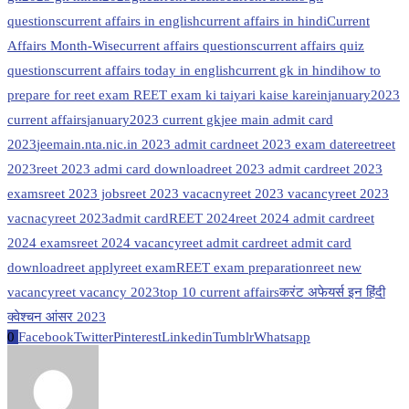
questions
current affairs in english
current affairs in hindi
Current
Affairs Month-Wise
current affairs questions
current affairs quiz
questions
current affairs today in english
current gk in hindi
how to
prepare for reet exam REET exam ki taiyari kaise karein
january2023
current affairs
january2023 current gk
jee main admit card
2023
jeemain.nta.nic.in 2023 admit card
neet 2023 exam date
reet
reet
2023
reet 2023 admi card download
reet 2023 admit card
reet 2023
exams
reet 2023 jobs
reet 2023 vacacny
reet 2023 vacancy
reet 2023
vacnacy
reet 2023admit card
REET 2024
reet 2024 admit card
reet
2024 exams
reet 2024 vacancy
reet admit card
reet admit card
download
reet apply
reet exam
REET exam preparation
reet new
vacancy
reet vacancy 2023
top 10 current affairs
करंट अफेयर्स इन हिंदी
क्वेश्चन आंसर 2023
0
Facebook
Twitter
Pinterest
Linkedin
Tumblr
Whatsapp