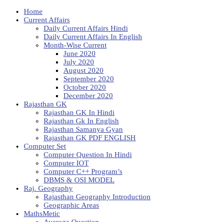
Home
Current Affairs
Daily Current Affairs Hindi
Daily Current Affairs In English
Month-Wise Current
June 2020
July 2020
August 2020
September 2020
October 2020
December 2020
Rajasthan GK
Rajasthan GK In Hindi
Rajasthan Gk In English
Rajasthan Samanya Gyan
Rajasthan GK PDF ENGLISH
Computer Set
Computer Question In Hindi
Computer IOT
Computer C++ Program’s
DBMS & OSI MODEL
Raj. Geography
Rajasthan Geography Introduction
Geographic Areas
MathsMetic