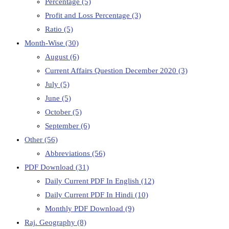
Percentage
(5)
Profit and Loss Percentage
(3)
Ratio
(5)
Month-Wise
(30)
August
(6)
Current Affairs Question December 2020
(3)
July
(5)
June
(5)
October
(5)
September
(6)
Other
(56)
Abbreviations
(56)
PDF Download
(31)
Daily Current PDF In English
(12)
Daily Current PDF In Hindi
(10)
Monthly PDF Download
(9)
Raj. Geography
(8)