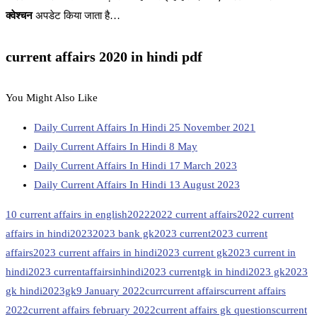
क्वेश्चन
अपडेट किया जाता है…
current affairs 2020 in hindi pdf
You Might Also Like
Daily Current Affairs In Hindi 25 November 2021
Daily Current Affairs In Hindi 8 May
Daily Current Affairs In Hindi 17 March 2023
Daily Current Affairs In Hindi 13 August 2023
10 current affairs in english
2022
2022 current affairs
2022 current
affairs in hindi
2023
2023 bank gk
2023 current
2023 current
affairs
2023 current affairs in hindi
2023 current gk
2023 current in
hindi
2023 currentaffairsinhindi
2023 currentgk in hindi
2023 gk
2023
gk hindi
2023gk
9 January 2022
curr
current affairs
current affairs
2022
current affairs february 2022
current affairs gk questions
current