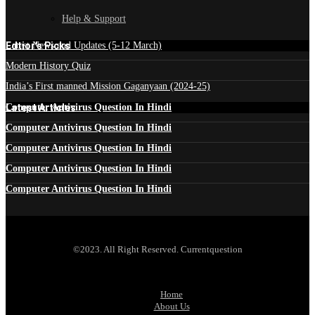
Help & Support
Edtior's Picks
Latest News and Updates (5-12 March)
Modern History Quiz
India’s First manned Mission Gaganyaan (2024-25)
Latest Articles
Computer Antivirus Question In Hindi
Computer Antivirus Question In Hindi
Computer Antivirus Question In Hindi
Computer Antivirus Question In Hindi
Computer Antivirus Question In Hindi
©2023. All Right Reserved. Currentquestion
Home
About Us