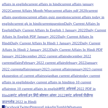
affairs in english
current affairs in hindi
current affairs january
2022
Current Affairs Month-Wise
current affairs pdf 2020
current
affairs questions
current affairs quiz questions
current affairs today in
english
current gk in hindi
currentquestion
Daily Current Affairs In
English
Daily Current Affairs In English 1 January 2022
Daily Current
Affairs In English PDF January 2022
Daily Current Affairs In
Hindi
Daily Current Affairs In Hindi 1 January 2022
Daily Current
Affairs In Hindi 2 January 2022
Daily Current Affairs In Hindi PDF
January 2022
december 2022 current affairs
december 2022
currentaffairs
February 2022 current affairs
febuary 2022
january
2022 currentaffairs
january2023 current affairs
january2023 current
gk
question of current affairs
rajasthan current affairs
today current
affairs in english
today current affairs in hindi
top 10 current
affairs
top 10 current affairs in english
करंट अफेयर्स 2022 PDF in
Hindi
करंट अफेयर्स इन हिंदी क्वेश्चन आंसर 2022
करंट अफेयर्स पीडीएफ
डाउनलोड 2022 in Hindi
0
Facebook
Twitter
Pinterest
Linkedin
Tumblr
Whatsapp