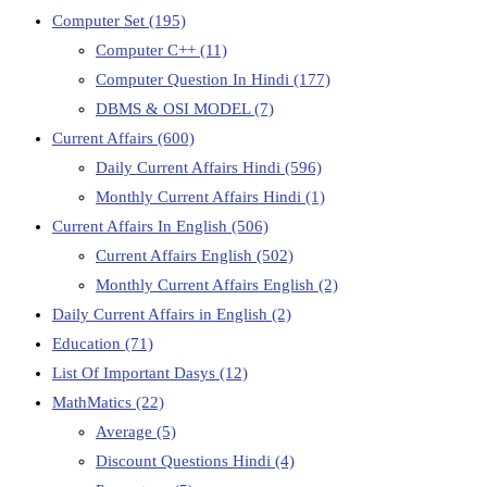
Computer Set
(195)
Computer C++
(11)
Computer Question In Hindi
(177)
DBMS & OSI MODEL
(7)
Current Affairs
(600)
Daily Current Affairs Hindi
(596)
Monthly Current Affairs Hindi
(1)
Current Affairs In English
(506)
Current Affairs English
(502)
Monthly Current Affairs English
(2)
Daily Current Affairs in English
(2)
Education
(71)
List Of Important Dasys
(12)
MathMatics
(22)
Average
(5)
Discount Questions Hindi
(4)