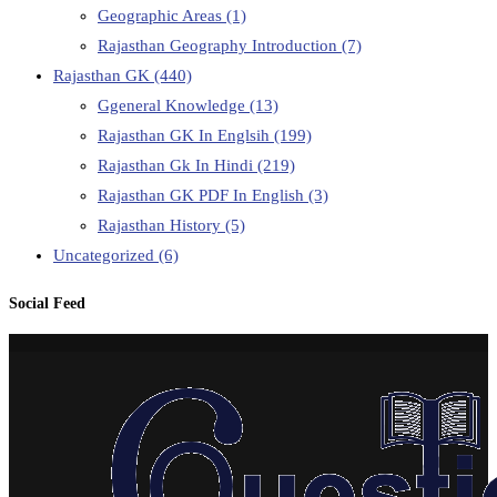
Geographic Areas
(1)
Rajasthan Geography Introduction
(7)
Rajasthan GK
(440)
Ggeneral Knowledge
(13)
Rajasthan GK In Englsih
(199)
Rajasthan Gk In Hindi
(219)
Rajasthan GK PDF In English
(3)
Rajasthan History
(5)
Uncategorized
(6)
Social Feed