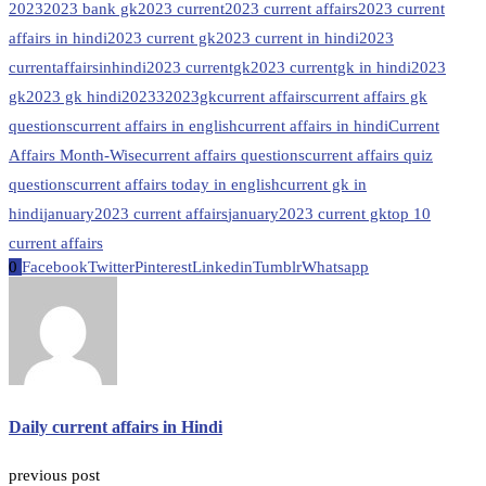
2023
2023 bank gk
2023 current
2023 current affairs
2023 current
affairs in hindi
2023 current gk
2023 current in hindi
2023
currentaffairsinhindi
2023 currentgk
2023 currentgk in hindi
2023
gk
2023 gk hindi
20233
2023gk
current affairs
current affairs gk
questions
current affairs in english
current affairs in hindi
Current
Affairs Month-Wise
current affairs questions
current affairs quiz
questions
current affairs today in english
current gk in
hindi
january2023 current affairs
january2023 current gk
top 10
current affairs
0
Facebook
Twitter
Pinterest
Linkedin
Tumblr
Whatsapp
Daily current affairs in Hindi
previous post