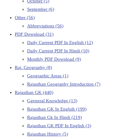
October
(5)
September
(6)
Other
(56)
Abbreviations
(56)
PDF Download
(31)
Daily Current PDF In English
(12)
Daily Current PDF In Hindi
(10)
Monthly PDF Download
(9)
Raj. Geography
(8)
Geographic Areas
(1)
Rajasthan Geography Introduction
(7)
Rajasthan GK
(440)
Ggeneral Knowledge
(13)
Rajasthan GK In Englsih
(199)
Rajasthan Gk In Hindi
(219)
Rajasthan GK PDF In English
(3)
Rajasthan History
(5)