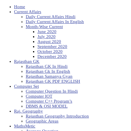
Home
Current Affairs
Daily Current Affairs Hindi
Daily Current Affairs In English
Month-Wise Current
June 2020
July 2020
August 2020
September 2020
October 2020
December 2020
Rajasthan GK
Rajasthan GK In Hindi
Rajasthan Gk In English
Rajasthan Samanya Gyan
Rajasthan GK PDF ENGLISH
Computer Set
Computer Question In Hindi
Computer IOT
Computer C++ Program’s
DBMS & OSI MODEL
Raj. Geography
Rajasthan Geography Introduction
Geographic Areas
MathsMetic