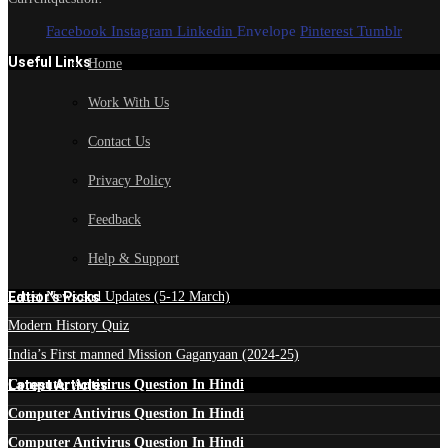
Facebook
Instagram
Linkedin
Envelope
Pinterest
Tumblr
Useful Links
Home
Work With Us
Contact Us
Privacy Policy
Feedback
Help & Support
Edtior's Picks
Latest News and Updates (5-12 March)
Modern History Quiz
India’s First manned Mission Gaganyaan (2024-25)
Latest Articles
Computer Antivirus Question In Hindi
Computer Antivirus Question In Hindi
Computer Antivirus Question In Hindi