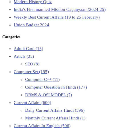
Modern History Quiz
India’s First manned Mission Gaganyaan (2024-25)
Weekly Best Current Affairs (19 to 25 February)
Union Budget 2024
Categories
Admit Card
(15)
Articls
(35)
SEO
(8)
Computer Set
(195)
Computer C++
(11)
Computer Question In Hindi
(177)
DBMS & OSI MODEL
(7)
Current Affairs
(600)
Daily Current Affairs Hindi
(596)
Monthly Current Affairs Hindi
(1)
Current Affairs In English
(506)