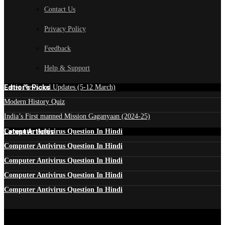
Contact Us
Privacy Policy
Feedback
Help & Support
Edtior's Picks
Latest News and Updates (5-12 March)
Modern History Quiz
India’s First manned Mission Gaganyaan (2024-25)
Latest Articles
Computer Antivirus Question In Hindi
Computer Antivirus Question In Hindi
Computer Antivirus Question In Hindi
Computer Antivirus Question In Hindi
Computer Antivirus Question In Hindi