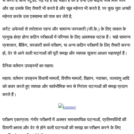
से करते है आज स्टूडेंट पड़ रहे है वह चाहते है की है उन्हें एक बढ़िया जॉब मिल जाये
और वह उसके लिए तैयारी भी करते है और खूब महेनत भी करते है. पर कुछ युवा अच्छी
महेनत करके उस एक्साम्स को पास कर लेते है.
करेंट अफेयर्स से तरोताजा रहना और सामान्य जानकारी (जी.के.) के लिए ताकत के
प्रमुख क्षेत्र होना कठिन परीक्षाओं में परिणाम के लिए आवश्यक घटक हैं। चाहे सामान्य
प्रशासन, बैंकिंग, सरकारी कार्य परीक्षण, या अन्य कठिन परीक्षणों के लिए तैयारी करना
हो, देर से आने वाली घटनाओं की पूरी समझ और व्यापक सूचना आधार महत्वपूर्ण हैं।
दैनिक वर्तमान उपक्रमों का महत्व:
महत्व: वर्तमान उपक्रम विधायी मामलों, वित्तीय मामलों, विज्ञान, नवाचार, जलवायु आदि
को कवर करते हुए व्यापक और सार्वभौमिक रूप से निरंतर घटनाओं की समझ प्रदान
करते हैं।
परीक्षण एकाग्रता: गंभीर परीक्षणों में अक्सर समसामयिक घटनाओं, प्रतिस्पर्धियों की
दिमागी क्षमता और देर से होने वाली घटनाओं की समझ का परीक्षण करने के लिए