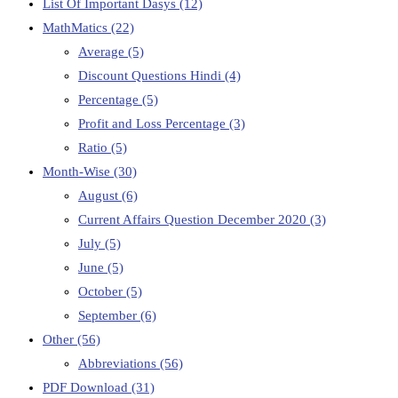
List Of Important Dasys
(12)
MathMatics
(22)
Average
(5)
Discount Questions Hindi
(4)
Percentage
(5)
Profit and Loss Percentage
(3)
Ratio
(5)
Month-Wise
(30)
August
(6)
Current Affairs Question December 2020
(3)
July
(5)
June
(5)
October
(5)
September
(6)
Other
(56)
Abbreviations
(56)
PDF Download
(31)