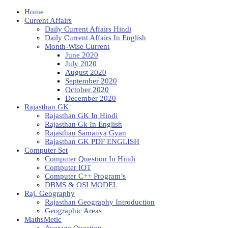
Home
Current Affairs
Daily Current Affairs Hindi
Daily Current Affairs In English
Month-Wise Current
June 2020
July 2020
August 2020
September 2020
October 2020
December 2020
Rajasthan GK
Rajasthan GK In Hindi
Rajasthan Gk In English
Rajasthan Samanya Gyan
Rajasthan GK PDF ENGLISH
Computer Set
Computer Question In Hindi
Computer IOT
Computer C++ Program’s
DBMS & OSI MODEL
Raj. Geography
Rajasthan Geography Introduction
Geographic Areas
MathsMetic