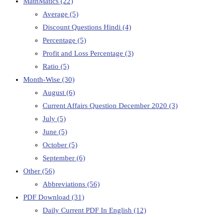
MathMatics
(22)
Average
(5)
Discount Questions Hindi
(4)
Percentage
(5)
Profit and Loss Percentage
(3)
Ratio
(5)
Month-Wise
(30)
August
(6)
Current Affairs Question December 2020
(3)
July
(5)
June
(5)
October
(5)
September
(6)
Other
(56)
Abbreviations
(56)
PDF Download
(31)
Daily Current PDF In English
(12)