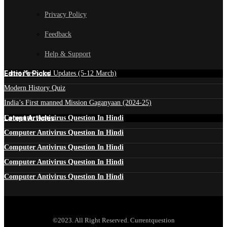
Privacy Policy
Feedback
Help & Support
Edtior's Picks
Latest News and Updates (5-12 March)
Modern History Quiz
India’s First manned Mission Gaganyaan (2024-25)
Latest Articles
Computer Antivirus Question In Hindi
Computer Antivirus Question In Hindi
Computer Antivirus Question In Hindi
Computer Antivirus Question In Hindi
Computer Antivirus Question In Hindi
©2023. All Right Reserved. Currentquestion