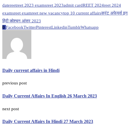
date
reet
reet 2023 exams
reet 2023admit card
REET 2024
reet 2024
exams
reet exam
reet new vacancy
top 10 current affairs
करंट अफेयर्स इन
हिंदी क्वेश्चन आंसर 2023
0
Facebook
Twitter
Pinterest
Linkedin
Tumblr
Whatsapp
Daily current affairs in Hindi
previous post
Daily Current Affairs In English 26 March 2023
next post
Daily Current Affairs In Hindi 27 March 2023