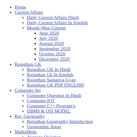
Home
Current Affairs
Daily Current Affairs Hindi
Daily Current Affairs In English
Month-Wise Current
June 2020
July 2020
August 2020
September 2020
October 2020
December 2020
Rajasthan GK
Rajasthan GK In Hindi
Rajasthan Gk In English
Rajasthan Samanya Gyan
Rajasthan GK PDF ENGLISH
Computer Set
Computer Question In Hindi
Computer IOT
Computer C++ Program’s
DBMS & OSI MODEL
Raj. Geography
Rajasthan Geography Introduction
Geographic Areas
MathsMetic