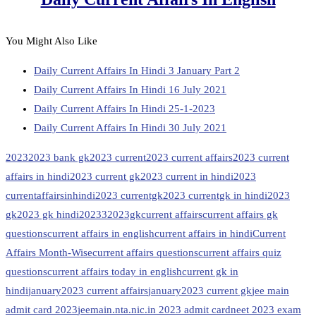
You Might Also Like
Daily Current Affairs In Hindi 3 January Part 2
Daily Current Affairs In Hindi 16 July 2021
Daily Current Affairs In Hindi 25-1-2023
Daily Current Affairs In Hindi 30 July 2021
2023
2023 bank gk
2023 current
2023 current affairs
2023 current
affairs in hindi
2023 current gk
2023 current in hindi
2023
currentaffairsinhindi
2023 currentgk
2023 currentgk in hindi
2023
gk
2023 gk hindi
20233
2023gk
current affairs
current affairs gk
questions
current affairs in english
current affairs in hindi
Current
Affairs Month-Wise
current affairs questions
current affairs quiz
questions
current affairs today in english
current gk in
hindi
january2023 current affairs
january2023 current gk
jee main
admit card 2023
jeemain.nta.nic.in 2023 admit card
neet 2023 exam