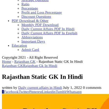
Average Question
Ratio
Percentage
Profit and Loss Percentage
Discount Questions
PDF Download & Other
Monthly PDF Download
Daily Current Affairs PDF In Hindi
Daily Current Affairs PDF In English
Abbreviations
Important Days
Education
Admit Card
Copyright 2021 - All Right Reserved
Home
-
Rajasthan GK
-
Rajasthan Static GK In Hindi
Rajasthan GK
Rajasthan Gk In Hindi
Rajasthan Static GK In Hindi
written by
Daily current affairs in Hindi
July 1, 2022
0 comments
0
Facebook
Twitter
Pinterest
Linkedin
Tumblr
Whatsapp