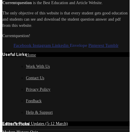
Currentquestion
is the Best Education and Article Website.
The only objective of this website is that every student gets good education
and students can see and download the student question answer and pdf
from this website.
Currentquestion!
Facebook
Instagram
Linkedin
Envelope
Pinterest
Tumblr
Useful Links
Home
Work With Us
Contact Us
Privacy Policy
Feedback
Help & Support
Edtior's Picks
Latest News and Updates (5-12 March)