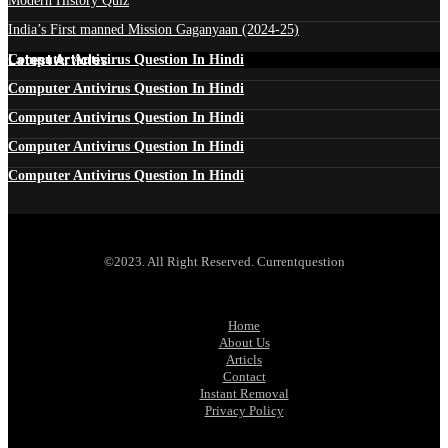
Modern History Quiz
India’s First manned Mission Gaganyaan (2024-25)
Latest Articles
Computer Antivirus Question In Hindi
Computer Antivirus Question In Hindi
Computer Antivirus Question In Hindi
Computer Antivirus Question In Hindi
Computer Antivirus Question In Hindi
©2023. All Right Reserved. Currentquestion
Home
About Us
Articls
Contact
Instant Removal
Privacy Policy