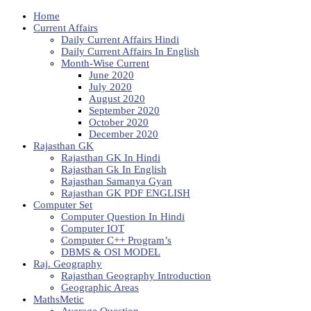
Home
Current Affairs
Daily Current Affairs Hindi
Daily Current Affairs In English
Month-Wise Current
June 2020
July 2020
August 2020
September 2020
October 2020
December 2020
Rajasthan GK
Rajasthan GK In Hindi
Rajasthan Gk In English
Rajasthan Samanya Gyan
Rajasthan GK PDF ENGLISH
Computer Set
Computer Question In Hindi
Computer IOT
Computer C++ Program’s
DBMS & OSI MODEL
Raj. Geography
Rajasthan Geography Introduction
Geographic Areas
MathsMetic