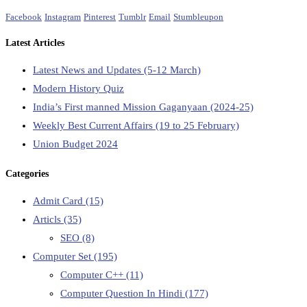
Facebook
Instagram
Pinterest
Tumblr
Email
Stumbleupon
Latest Articles
Latest News and Updates (5-12 March)
Modern History Quiz
India’s First manned Mission Gaganyaan (2024-25)
Weekly Best Current Affairs (19 to 25 February)
Union Budget 2024
Categories
Admit Card
(15)
Articls
(35)
SEO
(8)
Computer Set
(195)
Computer C++
(11)
Computer Question In Hindi
(177)