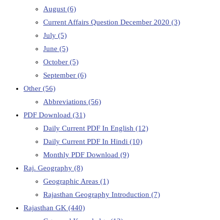
August
(6)
Current Affairs Question December 2020
(3)
July
(5)
June
(5)
October
(5)
September
(6)
Other
(56)
Abbreviations
(56)
PDF Download
(31)
Daily Current PDF In English
(12)
Daily Current PDF In Hindi
(10)
Monthly PDF Download
(9)
Raj. Geography
(8)
Geographic Areas
(1)
Rajasthan Geography Introduction
(7)
Rajasthan GK
(440)