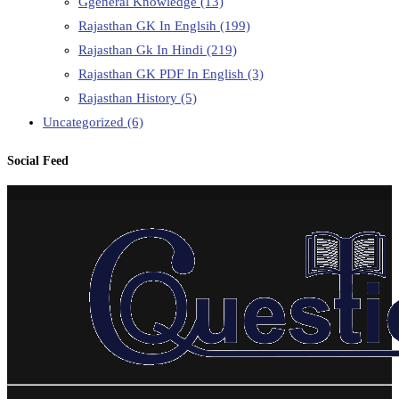
Ggeneral Knowledge
(13)
Rajasthan GK In Englsih
(199)
Rajasthan Gk In Hindi
(219)
Rajasthan GK PDF In English
(3)
Rajasthan History
(5)
Uncategorized
(6)
Social Feed