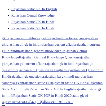
Rajasthan Static GK In English
Rajasthan Genral Knowledge
Rajasthan Static GK In Hindi
Rajasthan Static GK In Hindi
gk rajasthan in hindi
history of Rajasthan
how to prepare rajasthan
gk
rajasthan all gk in hindi
rajasthan current affairs
rajasthan current
gk in hindi
Rajasthan general knowledge
Rajasthan Genral
Knowledge
Rajasthan Genreal Knowledge Question
rajasthan
gk
rajasthan gk current affairs
rajasthan gk in hindi
rajasthan gk
question
Rajasthan GK Question In English
Rajasthan Gk Question In
Hindi
rajasthan gk questions
rajasthan ka gk hindi me
rajasthan
samanya gyan
rajasthan static gk
Rajasthan Static GK Book
Rajasthan
Static Gk In Englis
Rajasthan Static GK In English
rajasthan static gk
in hindi
Rajasthan Static GK PDF in Hindi 2020
static gk of
rajasthan
राजस्थान जीके इन हिन्दी
राजस्थान सामान्य ज्ञान