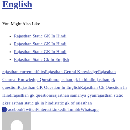
English
You Might Also Like
Rajasthan Static GK In Hindi
Rajasthan Static GK In Hindi
Rajasthan Static GK In Hindi
Rajasthan Static Gk In English
rajasthan current affairs
Rajasthan Genral Knowledge
Rajasthan
Genreal Knowledge Question
rajasthan gk in hindi
rajasthan gk
question
Rajasthan GK Question In English
Rajasthan Gk Question In
Hindi
rajasthan gk questions
rajasthan samanya gyan
rajasthan static
gk
rajasthan static gk in hindi
static gk of rajasthan
0
Facebook
Twitter
Pinterest
Linkedin
Tumblr
Whatsapp