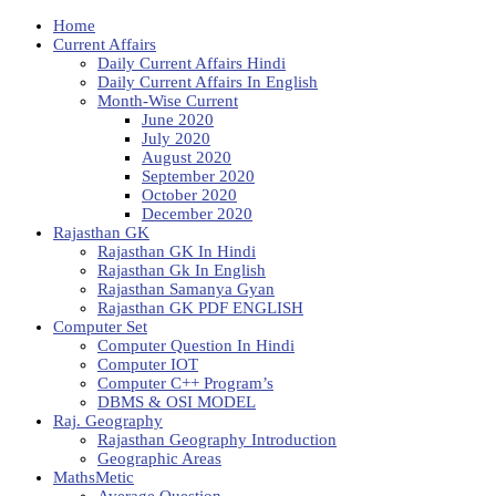
Home
Current Affairs
Daily Current Affairs Hindi
Daily Current Affairs In English
Month-Wise Current
June 2020
July 2020
August 2020
September 2020
October 2020
December 2020
Rajasthan GK
Rajasthan GK In Hindi
Rajasthan Gk In English
Rajasthan Samanya Gyan
Rajasthan GK PDF ENGLISH
Computer Set
Computer Question In Hindi
Computer IOT
Computer C++ Program’s
DBMS & OSI MODEL
Raj. Geography
Rajasthan Geography Introduction
Geographic Areas
MathsMetic