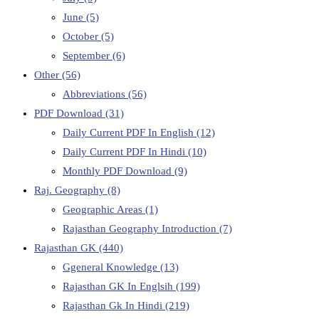
June
(5)
October
(5)
September
(6)
Other
(56)
Abbreviations
(56)
PDF Download
(31)
Daily Current PDF In English
(12)
Daily Current PDF In Hindi
(10)
Monthly PDF Download
(9)
Raj. Geography
(8)
Geographic Areas
(1)
Rajasthan Geography Introduction
(7)
Rajasthan GK
(440)
Ggeneral Knowledge
(13)
Rajasthan GK In Englsih
(199)
Rajasthan Gk In Hindi
(219)