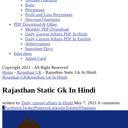
Average Question
Ratio
Percentage
Profit and Loss Percentage
Discount Questions
PDF Download & Other
Monthly PDF Download
Daily Current Affairs PDF In Hindi
Daily Current Affairs PDF In English
Abbreviations
Important Days
Education
Admit Card
Copyright 2021 - All Right Reserved
Home
-
Rajasthan GK
-
Rajasthan Static Gk In Hindi
Rajasthan GK
Rajasthan Gk In Hindi
Rajasthan Static Gk In Hindi
written by
Daily current affairs in Hindi
May 7, 2021
0 comments
0
Facebook
Twitter
Pinterest
Linkedin
Tumblr
Whatsapp