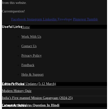
from this website.
Currentquestion!
Facebook
Instagram
Linkedin
Envelope
Pinterest
Tumblr
Useful Links
Home
Work With Us
Contact Us
Privacy Policy
Feedback
Help & Support
Edtior's Picks
Latest News and Updates (5-12 March)
Modern History Quiz
India’s First manned Mission Gaganyaan (2024-25)
Latest Articles
Computer Antivirus Question In Hindi