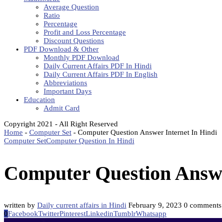
Average Question
Ratio
Percentage
Profit and Loss Percentage
Discount Questions
PDF Download & Other
Monthly PDF Download
Daily Current Affairs PDF In Hindi
Daily Current Affairs PDF In English
Abbreviations
Important Days
Education
Admit Card
Copyright 2021 - All Right Reserved
Home
-
Computer Set
-
Computer Question Answer Internet In Hindi
Computer Set
Computer Question In Hindi
Computer Question Answe
written by
Daily current affairs in Hindi
February 9, 2023
0 comments
0
Facebook
Twitter
Pinterest
Linkedin
Tumblr
Whatsapp