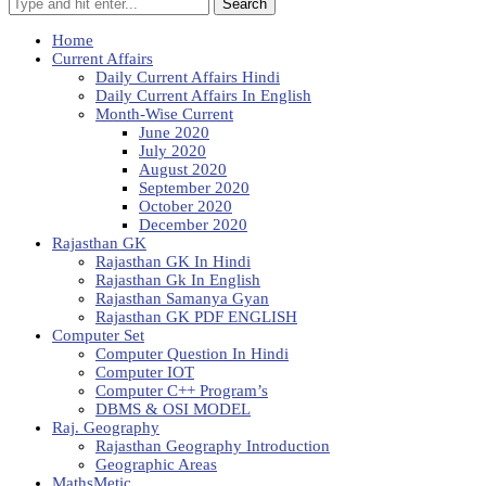
Search
Home
Current Affairs
Daily Current Affairs Hindi
Daily Current Affairs In English
Month-Wise Current
June 2020
July 2020
August 2020
September 2020
October 2020
December 2020
Rajasthan GK
Rajasthan GK In Hindi
Rajasthan Gk In English
Rajasthan Samanya Gyan
Rajasthan GK PDF ENGLISH
Computer Set
Computer Question In Hindi
Computer IOT
Computer C++ Program’s
DBMS & OSI MODEL
Raj. Geography
Rajasthan Geography Introduction
Geographic Areas
MathsMetic