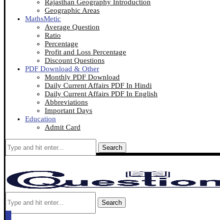
Rajasthan Geography Introduction
Geographic Areas
MathsMetic
Average Question
Ratio
Percentage
Profit and Loss Percentage
Discount Questions
PDF Download & Other
Monthly PDF Download
Daily Current Affairs PDF In Hindi
Daily Current Affairs PDF In English
Abbreviations
Important Days
Education
Admit Card
Search
Search