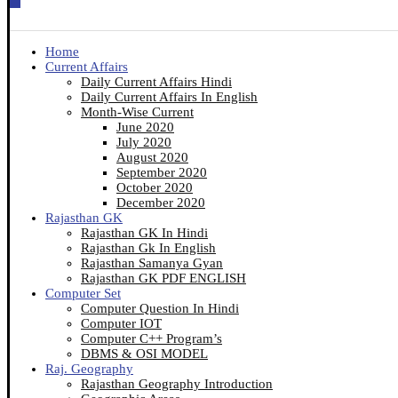
Home
Current Affairs
Daily Current Affairs Hindi
Daily Current Affairs In English
Month-Wise Current
June 2020
July 2020
August 2020
September 2020
October 2020
December 2020
Rajasthan GK
Rajasthan GK In Hindi
Rajasthan Gk In English
Rajasthan Samanya Gyan
Rajasthan GK PDF ENGLISH
Computer Set
Computer Question In Hindi
Computer IOT
Computer C++ Program’s
DBMS & OSI MODEL
Raj. Geography
Rajasthan Geography Introduction