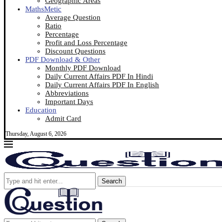
Geographic Areas
MathsMetic
Average Question
Ratio
Percentage
Profit and Loss Percentage
Discount Questions
PDF Download & Other
Monthly PDF Download
Daily Current Affairs PDF In Hindi
Daily Current Affairs PDF In English
Abbreviations
Important Days
Education
Admit Card
Thursday, August 6, 2026
Search