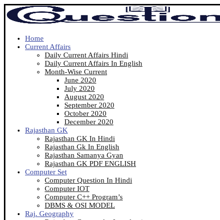
Home
Current Affairs
Daily Current Affairs Hindi
Daily Current Affairs In English
Month-Wise Current
June 2020
July 2020
August 2020
September 2020
October 2020
December 2020
Rajasthan GK
Rajasthan GK In Hindi
Rajasthan Gk In English
Rajasthan Samanya Gyan
Rajasthan GK PDF ENGLISH
Computer Set
Computer Question In Hindi
Computer IOT
Computer C++ Program’s
DBMS & OSI MODEL
Raj. Geography