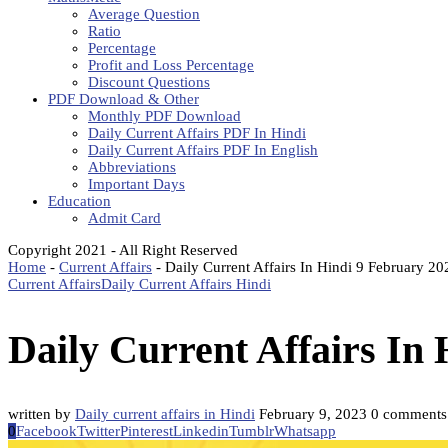
Average Question
Ratio
Percentage
Profit and Loss Percentage
Discount Questions
PDF Download & Other
Monthly PDF Download
Daily Current Affairs PDF In Hindi
Daily Current Affairs PDF In English
Abbreviations
Important Days
Education
Admit Card
Copyright 2021 - All Right Reserved
Home
-
Current Affairs
-
Daily Current Affairs In Hindi 9 February 20
Current Affairs
Daily Current Affairs Hindi
Daily Current Affairs In 
written by
Daily current affairs in Hindi
February 9, 2023
0 comments
0
Facebook
Twitter
Pinterest
Linkedin
Tumblr
Whatsapp