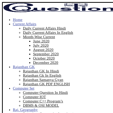
Home
Current Affairs
Daily Current Affairs Hindi
Daily Current Affairs In English
Month-Wise Current
June 2020
July 2020
August 2020
September 2020
October 2020
December 2020
Rajasthan GK
Rajasthan GK In Hindi
Rajasthan Gk In English
Rajasthan Samanya Gyan
Rajasthan GK PDF ENGLISH
Computer Set
Computer Question In Hindi
Computer IOT
Computer C++ Program’s
DBMS & OSI MODEL
Raj. Geography