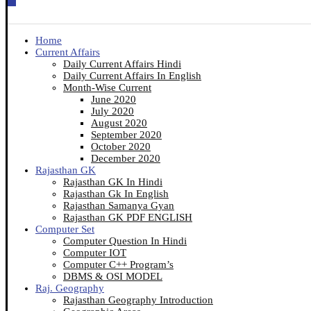
Home
Current Affairs
Daily Current Affairs Hindi
Daily Current Affairs In English
Month-Wise Current
June 2020
July 2020
August 2020
September 2020
October 2020
December 2020
Rajasthan GK
Rajasthan GK In Hindi
Rajasthan Gk In English
Rajasthan Samanya Gyan
Rajasthan GK PDF ENGLISH
Computer Set
Computer Question In Hindi
Computer IOT
Computer C++ Program’s
DBMS & OSI MODEL
Raj. Geography
Rajasthan Geography Introduction