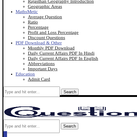
Rajasthan Geography Introduction
Geographic Areas
MathsMetic
Average Question
Ratio
Percentage
Profit and Loss Percentage
Discount Questions
PDF Download & Other
Monthly PDF Download
Daily Current Affairs PDF In Hindi
Daily Current Affairs PDF In English
Abbreviations
Important Days
Education
Admit Card
Search
Search