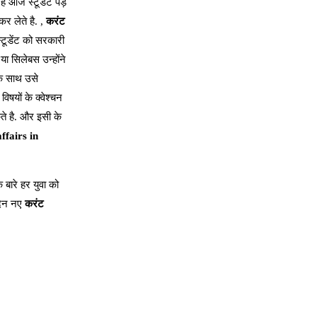
है आज स्टूडेंट पड़
र लेते है. ,
करंट
्टूडेंट को सरकारी
या सिलेबस उन्होंने
के साथ उसे
िषयों के क्वेश्चन
ते है. और इसी के
ffairs in
 बारे हर युवा को
 दिन नए
करंट