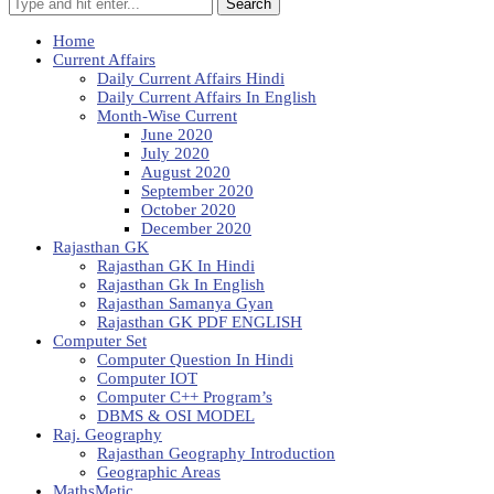
Search
Home
Current Affairs
Daily Current Affairs Hindi
Daily Current Affairs In English
Month-Wise Current
June 2020
July 2020
August 2020
September 2020
October 2020
December 2020
Rajasthan GK
Rajasthan GK In Hindi
Rajasthan Gk In English
Rajasthan Samanya Gyan
Rajasthan GK PDF ENGLISH
Computer Set
Computer Question In Hindi
Computer IOT
Computer C++ Program’s
DBMS & OSI MODEL
Raj. Geography
Rajasthan Geography Introduction
Geographic Areas
MathsMetic