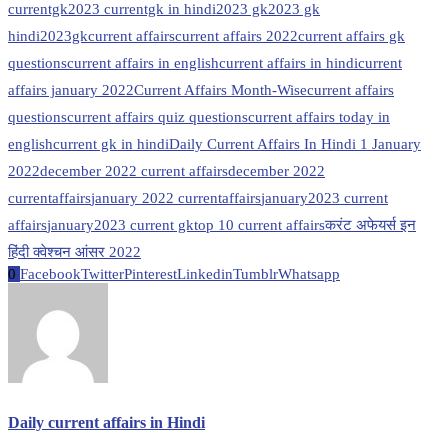
currentgk
2023 currentgk in hindi
2023 gk
2023 gk
hindi
2023gk
current affairs
current affairs 2022
current affairs gk
questions
current affairs in english
current affairs in hindi
current
affairs january 2022
Current Affairs Month-Wise
current affairs
questions
current affairs quiz questions
current affairs today in
english
current gk in hindi
Daily Current Affairs In Hindi 1 January
2022
december 2022 current affairs
december 2022
currentaffairs
january 2022 currentaffairs
january2023 current
affairs
january2023 current gk
top 10 current affairs
करंट अफेयर्स इन
हिंदी क्वेश्चन आंसर 2022
0
Facebook
Twitter
Pinterest
Linkedin
Tumblr
Whatsapp
Daily current affairs in Hindi