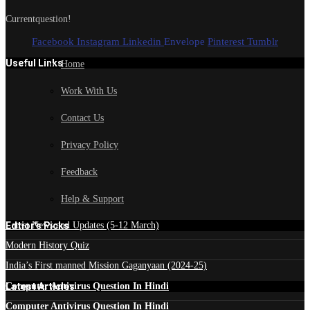
Currentquestion!
Facebook
Instagram
Linkedin
Envelope
Pinterest
Tumblr
Useful Links
Home
Work With Us
Contact Us
Privacy Policy
Feedback
Help & Support
Edtior's Picks
Latest News and Updates (5-12 March)
Modern History Quiz
India’s First manned Mission Gaganyaan (2024-25)
Latest Articles
Computer Antivirus Question In Hindi
Computer Antivirus Question In Hindi