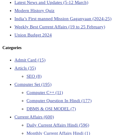
Latest News and Updates (5-12 March)
Modern History Quiz
India’s First manned Mission Gaganyaan (2024-25)
Weekly Best Current Affairs (19 to 25 February)
Union Budget 2024
Categories
Admit Card
(15)
Articls
(35)
SEO
(8)
Computer Set
(195)
Computer C++
(11)
Computer Question In Hindi
(177)
DBMS & OSI MODEL
(7)
Current Affairs
(600)
Daily Current Affairs Hindi
(596)
Monthly Current Affairs Hindi
(1)