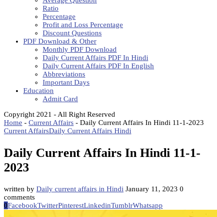
Average Question
Ratio
Percentage
Profit and Loss Percentage
Discount Questions
PDF Download & Other
Monthly PDF Download
Daily Current Affairs PDF In Hindi
Daily Current Affairs PDF In English
Abbreviations
Important Days
Education
Admit Card
Copyright 2021 - All Right Reserved
Home
-
Current Affairs
-
Daily Current Affairs In Hindi 11-1-2023
Current Affairs
Daily Current Affairs Hindi
Daily Current Affairs In Hindi 11-1-
2023
written by
Daily current affairs in Hindi
January 11, 2023
0
comments
0
Facebook
Twitter
Pinterest
Linkedin
Tumblr
Whatsapp