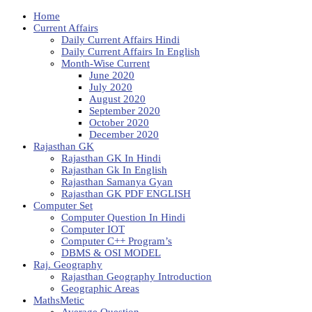
Home
Current Affairs
Daily Current Affairs Hindi
Daily Current Affairs In English
Month-Wise Current
June 2020
July 2020
August 2020
September 2020
October 2020
December 2020
Rajasthan GK
Rajasthan GK In Hindi
Rajasthan Gk In English
Rajasthan Samanya Gyan
Rajasthan GK PDF ENGLISH
Computer Set
Computer Question In Hindi
Computer IOT
Computer C++ Program’s
DBMS & OSI MODEL
Raj. Geography
Rajasthan Geography Introduction
Geographic Areas
MathsMetic