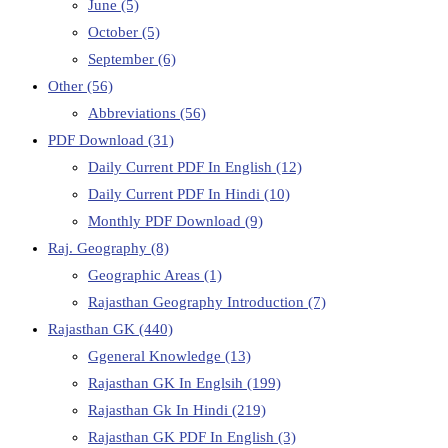
June
(5)
October
(5)
September
(6)
Other
(56)
Abbreviations
(56)
PDF Download
(31)
Daily Current PDF In English
(12)
Daily Current PDF In Hindi
(10)
Monthly PDF Download
(9)
Raj. Geography
(8)
Geographic Areas
(1)
Rajasthan Geography Introduction
(7)
Rajasthan GK
(440)
Ggeneral Knowledge
(13)
Rajasthan GK In Englsih
(199)
Rajasthan Gk In Hindi
(219)
Rajasthan GK PDF In English
(3)