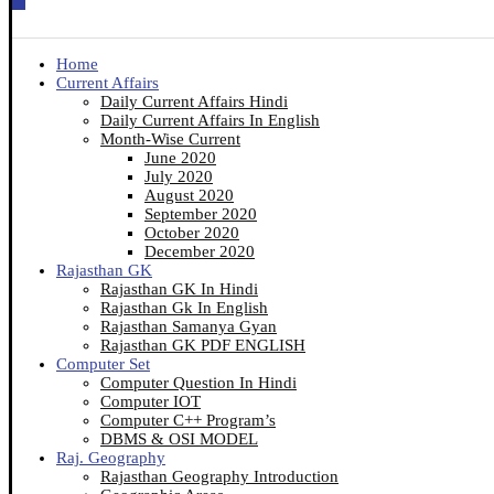
Home
Current Affairs
Daily Current Affairs Hindi
Daily Current Affairs In English
Month-Wise Current
June 2020
July 2020
August 2020
September 2020
October 2020
December 2020
Rajasthan GK
Rajasthan GK In Hindi
Rajasthan Gk In English
Rajasthan Samanya Gyan
Rajasthan GK PDF ENGLISH
Computer Set
Computer Question In Hindi
Computer IOT
Computer C++ Program’s
DBMS & OSI MODEL
Raj. Geography
Rajasthan Geography Introduction