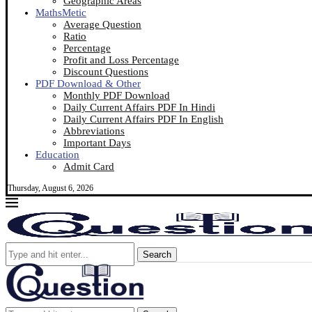
Geographic Areas
MathsMetic
Average Question
Ratio
Percentage
Profit and Loss Percentage
Discount Questions
PDF Download & Other
Monthly PDF Download
Daily Current Affairs PDF In Hindi
Daily Current Affairs PDF In English
Abbreviations
Important Days
Education
Admit Card
Thursday, August 6, 2026
Search