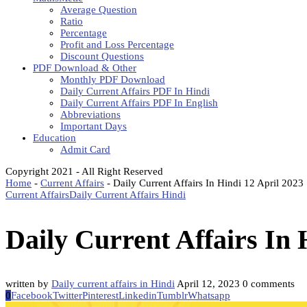
Average Question
Ratio
Percentage
Profit and Loss Percentage
Discount Questions
PDF Download & Other
Monthly PDF Download
Daily Current Affairs PDF In Hindi
Daily Current Affairs PDF In English
Abbreviations
Important Days
Education
Admit Card
Copyright 2021 - All Right Reserved
Home
-
Current Affairs
-
Daily Current Affairs In Hindi 12 April 2023
Current Affairs
Daily Current Affairs Hindi
Daily Current Affairs In 
written by
Daily current affairs in Hindi
April 12, 2023
0 comments
0
Facebook
Twitter
Pinterest
Linkedin
Tumblr
Whatsapp