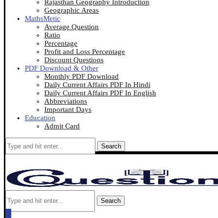
Rajasthan Geography Introduction
Geographic Areas
MathsMetic
Average Question
Ratio
Percentage
Profit and Loss Percentage
Discount Questions
PDF Download & Other
Monthly PDF Download
Daily Current Affairs PDF In Hindi
Daily Current Affairs PDF In English
Abbreviations
Important Days
Education
Admit Card
Search
Search