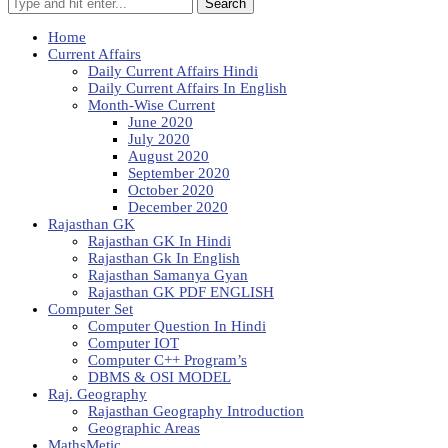
Search
Home
Current Affairs
Daily Current Affairs Hindi
Daily Current Affairs In English
Month-Wise Current
June 2020
July 2020
August 2020
September 2020
October 2020
December 2020
Rajasthan GK
Rajasthan GK In Hindi
Rajasthan Gk In English
Rajasthan Samanya Gyan
Rajasthan GK PDF ENGLISH
Computer Set
Computer Question In Hindi
Computer IOT
Computer C++ Program’s
DBMS & OSI MODEL
Raj. Geography
Rajasthan Geography Introduction
Geographic Areas
MathsMetic