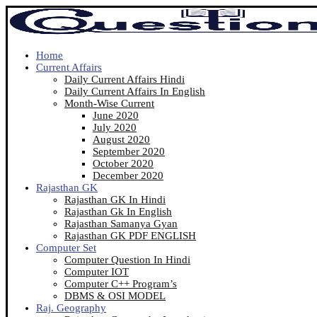
Home
Current Affairs
Daily Current Affairs Hindi
Daily Current Affairs In English
Month-Wise Current
June 2020
July 2020
August 2020
September 2020
October 2020
December 2020
Rajasthan GK
Rajasthan GK In Hindi
Rajasthan Gk In English
Rajasthan Samanya Gyan
Rajasthan GK PDF ENGLISH
Computer Set
Computer Question In Hindi
Computer IOT
Computer C++ Program’s
DBMS & OSI MODEL
Raj. Geography