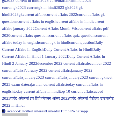
gk
2023 current in hindi
2023 currentaffairsinhindi
2023
currentgk
2023 currentgk in hindi
2023 gk
2023 gk
hindi
2023gk
current affairs
current affairs 2022
current affairs gk
questions
current affairs in english
current affairs in hindi
current
affairs january 2022
Current Affairs Month-Wise
current affairs pdf
2020
current affairs questions
current affairs quiz questions
current
affairs today in english
current gk in hindi
currentquestion
Daily
Current Affairs In English
Daily Current Affairs In Hindi
Daily
Current Affairs In Hindi 1 January 2022
Daily Current Affairs In
Hindi 2 January 2022
december 2022 current affairs
december 2022
currentaffairs
February 2022 current affairs
january 2022
currentaffairs
january2023 current affairs
january2023 current gk
neet
2023 exam date
rajasthan current affairs
today current affairs in
english
today current affairs in hindi
top 10 current affairs
uceed
2023
करंट अफेयर्स इन हिंदी क्वेश्चन आंसर 2022
करंट अफेयर्स पीडीएफ डाउनलोड
2022 in Hindi
0
Facebook
Twitter
Pinterest
Linkedin
Tumblr
Whatsapp