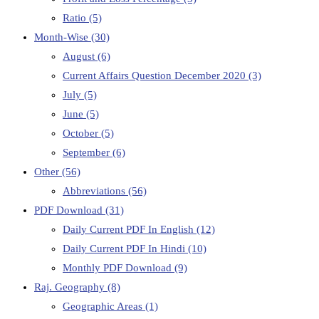
Ratio
(5)
Month-Wise
(30)
August
(6)
Current Affairs Question December 2020
(3)
July
(5)
June
(5)
October
(5)
September
(6)
Other
(56)
Abbreviations
(56)
PDF Download
(31)
Daily Current PDF In English
(12)
Daily Current PDF In Hindi
(10)
Monthly PDF Download
(9)
Raj. Geography
(8)
Geographic Areas
(1)