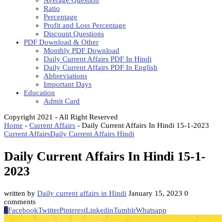
Average Question
Ratio
Percentage
Profit and Loss Percentage
Discount Questions
PDF Download & Other
Monthly PDF Download
Daily Current Affairs PDF In Hindi
Daily Current Affairs PDF In English
Abbreviations
Important Days
Education
Admit Card
Copyright 2021 - All Right Reserved
Home
-
Current Affairs
-
Daily Current Affairs In Hindi 15-1-2023
Current Affairs
Daily Current Affairs Hindi
Daily Current Affairs In Hindi 15-1-
2023
written by
Daily current affairs in Hindi
January 15, 2023
0
comments
0
Facebook
Twitter
Pinterest
Linkedin
Tumblr
Whatsapp