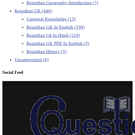
Rajasthan Geography Introduction
(7)
Rajasthan GK
(440)
Ggeneral Knowledge
(13)
Rajasthan GK In Englsih
(199)
Rajasthan Gk In Hindi
(219)
Rajasthan GK PDF In English
(3)
Rajasthan History
(5)
Uncategorized
(6)
Social Feed