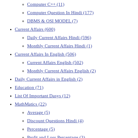
Computer C++
(11)
Computer Question In Hindi
(177)
DBMS & OSI MODEL
(7)
Current Affairs
(600)
Daily Current Affairs Hindi
(596)
Monthly Current Affairs Hindi
(1)
Current Affairs In English
(506)
Current Affairs English
(502)
Monthly Current Affairs English
(2)
Daily Current Affairs in English
(2)
Education
(71)
List Of Important Dasys
(12)
MathMatics
(22)
Average
(5)
Discount Questions Hindi
(4)
Percentage
(5)
Profit and Loss Percentage
(3)