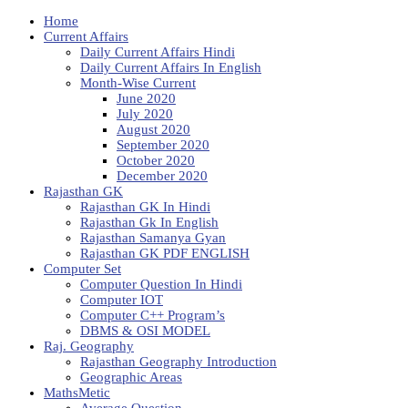
Home
Current Affairs
Daily Current Affairs Hindi
Daily Current Affairs In English
Month-Wise Current
June 2020
July 2020
August 2020
September 2020
October 2020
December 2020
Rajasthan GK
Rajasthan GK In Hindi
Rajasthan Gk In English
Rajasthan Samanya Gyan
Rajasthan GK PDF ENGLISH
Computer Set
Computer Question In Hindi
Computer IOT
Computer C++ Program’s
DBMS & OSI MODEL
Raj. Geography
Rajasthan Geography Introduction
Geographic Areas
MathsMetic