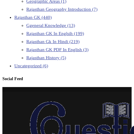
Geographic Areas
(1)
Rajasthan Geography Introduction
(7)
Rajasthan GK
(440)
Ggeneral Knowledge
(13)
Rajasthan GK In Englsih
(199)
Rajasthan Gk In Hindi
(219)
Rajasthan GK PDF In English
(3)
Rajasthan History
(5)
Uncategorized
(6)
Social Feed