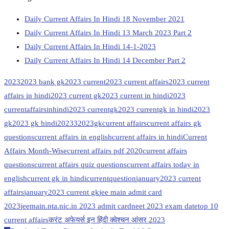
Daily Current Affairs In Hindi 18 November 2021
Daily Current Affairs In Hindi 13 March 2023 Part 2
Daily Current Affairs In Hindi 14-1-2023
Daily Current Affairs In Hindi 14 December Part 2
2023
2023 bank gk
2023 current
2023 current affairs
2023 current
affairs in hindi
2023 current gk
2023 current in hindi
2023
currentaffairsinhindi
2023 currentgk
2023 currentgk in hindi
2023
gk
2023 gk hindi
20233
2023gk
current affairs
current affairs gk
questions
current affairs in english
current affairs in hindi
Current
Affairs Month-Wise
current affairs pdf 2020
current affairs
questions
current affairs quiz questions
current affairs today in
english
current gk in hindi
currentquestion
january2023 current
affairs
january2023 current gk
jee main admit card
2023
jeemain.nta.nic.in 2023 admit card
neet 2023 exam date
top 10
current affairs
करंट अफेयर्स इन हिंदी क्वेश्चन आंसर 2023