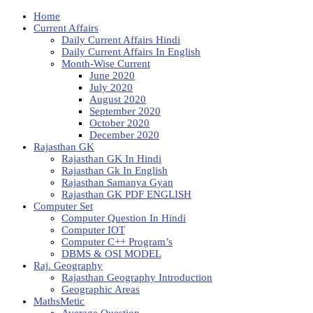
Home
Current Affairs
Daily Current Affairs Hindi
Daily Current Affairs In English
Month-Wise Current
June 2020
July 2020
August 2020
September 2020
October 2020
December 2020
Rajasthan GK
Rajasthan GK In Hindi
Rajasthan Gk In English
Rajasthan Samanya Gyan
Rajasthan GK PDF ENGLISH
Computer Set
Computer Question In Hindi
Computer IOT
Computer C++ Program’s
DBMS & OSI MODEL
Raj. Geography
Rajasthan Geography Introduction
Geographic Areas
MathsMetic