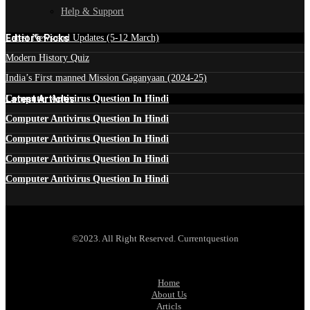
Help & Support
Edtior's Picks
Latest News and Updates (5-12 March)
Modern History Quiz
India’s First manned Mission Gaganyaan (2024-25)
Latest Articles
Computer Antivirus Question In Hindi
Computer Antivirus Question In Hindi
Computer Antivirus Question In Hindi
Computer Antivirus Question In Hindi
Computer Antivirus Question In Hindi
©2023. All Right Reserved. Currentquestion
Home
About Us
Articls